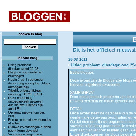
Zoeken in blog
Dit is het officieel nieuw
Inhoud blog
29-03-2011
Uitleg probleem dinsdagavond 29-
Uitleg probleem
dinsdagavond 29-03
Blogs nu nog sneller en
Beste blogger,
krachtiger!
Nacht 3 op 4 september -
Deze avond zijn de Bloggen.be blogs ee
donderdag op vrijdag - blogs
hiervoor uitgebreid excuseren.
ontoegankelijk
Tijdelijk onbeschikbaar
SAMENGEVAT
vandaag - OPGELOST
Door een technisch probleem zijn de b
Deze nacht blog
Er werd met man en macht gewerkt aan 
ontoegankelijk geweest
Alle nieuwe functies zijn
actief !!!!
DETAIL
Opnieuw nieuwe functies
Deze avond heeft de database van de b
erbij!
werden alle gegevens beschadigd en vie
Eerste reeks nieuwe functies
Op dat moment zijn we begonnen met he
al actief!
sowieso altijd terug gaan naar de versi
Nieuwe investeringen & deze
vandaag niet verloren te laten gaan, we
nacht korte downtijd
Vanmorgen blogs even
Er werd gekozen om de blogs bewust of