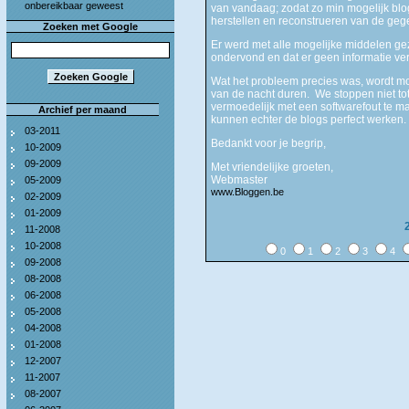
onbereikbaar geweest
van vandaag; zodat zo min mogelijk bl
herstellen en reconstrueren van de ge
Zoeken met Google
Er werd met alle mogelijke middelen gez
ondervond en dat er geen informatie ver
Wat het probleem precies was, wordt mo
van de nacht duren. We stoppen niet to
vermoedelijk met een softwarefout te ma
Archief per maand
kunnen echter de blogs perfect werken.
03-2011
Bedankt voor je begrip,
10-2009
09-2009
Met vriendelijke groeten,
Webmaster
05-2009
www.Bloggen.be
02-2009
01-2009
11-2008
10-2008
0
1
2
3
4
09-2008
08-2008
06-2008
05-2008
04-2008
01-2008
12-2007
11-2007
08-2007