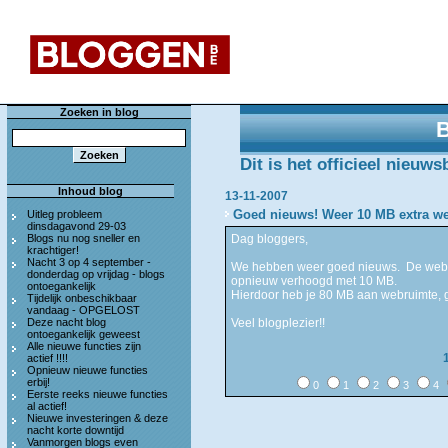
Zoeken in blog
Dit is het officieel nieuw
Inhoud blog
13-11-2007
Goed nieuws! Weer 10 MB extra w
Uitleg probleem
dinsdagavond 29-03
Blogs nu nog sneller en
Dag bloggers,
krachtiger!
Nacht 3 op 4 september -
We hebben weer goed nieuws. De webruim
donderdag op vrijdag - blogs
opnieuw verhoogd met 10 MB.
ontoegankelijk
Hierdoor heb je 80 MB aan webruimte, g
Tijdelijk onbeschikbaar
vandaag - OPGELOST
Deze nacht blog
Veel blogplezier!!
ontoegankelijk geweest
Alle nieuwe functies zijn
actief !!!!
Opnieuw nieuwe functies
erbij!
0
1
2
3
4
Eerste reeks nieuwe functies
al actief!
Nieuwe investeringen & deze
nacht korte downtijd
Vanmorgen blogs even