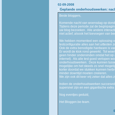
02-09-2008
Geplande onderhoudswerken: nac
Beste bloggers,
Komende nacht van woensdag op donde
Tijdens deze periode zal de beginpagin
uw blog bezoeken. Alle andere interactiev
niet actief; alsook het toevoegen van ber
We hebben momenteel een oplossing voo
testconfiguratie alles aan het uitteste
Ook de extra benodigde hardware is v
Er wordt de klok rond gewerkt. Tot woen
geen hinder ondervinden omdat het op ap
internet). Als alle test goed verlopen 
onderhoudswerken. Deze kunnen tussen
mogelijke om het steeds zo snel mogelijk
korter doordat we stukken kunnen herb
minder downtijd moeten creëeren.
We zijn ook dit keer vrij zeker dat alle
Indien de onderhoudswerken succesvol
supersnel zijn en een gigantische extra
Nog eventjes geduld,
Het Bloggen.be-team.