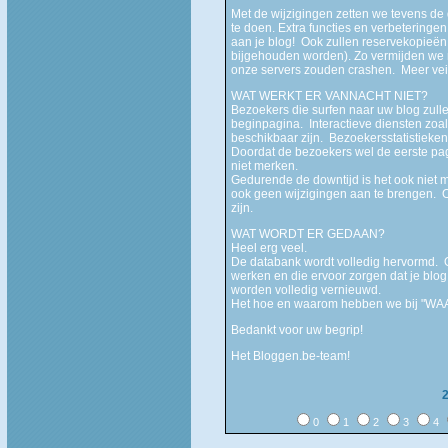
Met de wijzigingen zetten we tevens d
te doen. Extra functies en verbetering
aan je blog! Ook zullen reservekopieë
bijgehouden worden). Zo vermijden we no
onze servers zouden crashen. Meer veil
WAT WERKT ER VANNACHT NIET?
Bezoekers die surfen naar uw blog zulle
beginpagina. Interactieve diensten zoals 
beschikbaar zijn. Bezoekersstatistieke
Doordat de bezoekers wel de eerste pag
niet merken.
Gedurende de downtijd is het ook niet m
ook geen wijzigingen aan te brengen. Oo
zijn.
WAT WORDT ER GEDAAN?
Heel erg veel.
De databank wordt volledig hervormd. O
werken en die ervoor zorgen dat je blog
worden volledig vernieuwd.
Het hoe en waarom hebben we bij "WA
Bedankt voor uw begrip!
Het Bloggen.be-team!
0
1
2
3
4