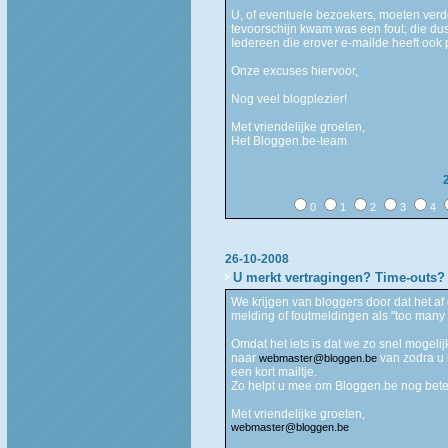
U, of eventuele bezoekers, moeten ver
tevoorschijn kwam was een fout; die du
Iedereen die erover e-mailde heeft ook 
Onze excuses hiervoor,
Nog veel blogplezier!
Met vriendelijke groeten,
Het Bloggen.be-team
0
1
2
3
4
26-10-2008
U merkt vertragingen? Time-outs
We krijgen van bloggers door dat het af
melding of foutmeldingen als "too many
Omdat het iets is dat we zo snel mogeli
naar
van zodra u 
webmaster@bloggen.be
een kort mailtje.
Zo helpt u mee om Bloggen.be nog bete
Met vriendelijke groeten,
webmaster@bloggen.be