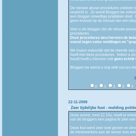
De nieuwe abuse procedures voldoen str
verplicht is. Zo wordt Bloggen.be volle
een blogger onwettige praktijken doet. B
geen invloed op de inhoud van een blo
Voor u als blogger zijn de nieuwe proc
procedures.
Deze procedures beschermen de belan
vooral tegen valse meldingen en "gr
We hopen natuurlijk dat de meeste van o
heeft met deze procedures. Indien u zic
houdt hoeft u hiervoor ook
geen schrik
Bloggen.be wenst u nog véél succes me
0
1
2
3
4
22-11-2008
Zeer tijdelijke fout - melding politi
Deze avond, rond 22.10u, heeft er enke
van de bloggers een pagina te zien van d
Deze fout werd zeer snel gezien en dir
de medewerkers aan de server was iet