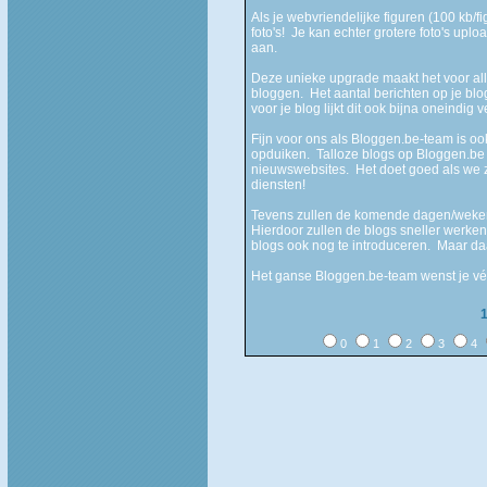
Als je webvriendelijke figuren (100 kb/fi
foto's! Je kan echter grotere foto's uploa
aan.
Deze unieke upgrade maakt het voor all
bloggen. Het aantal berichten op je blo
voor je blog lijkt dit ook bijna oneindig v
Fijn voor ons als Bloggen.be-team is o
opduiken. Talloze blogs op Bloggen.be 
nieuwswebsites. Het doet goed als we z
diensten!
Tevens zullen de komende dagen/weke
Hierdoor zullen de blogs sneller werken
blogs ook nog te introduceren. Maar daa
Het ganse Bloggen.be-team wenst je véé
0
1
2
3
4