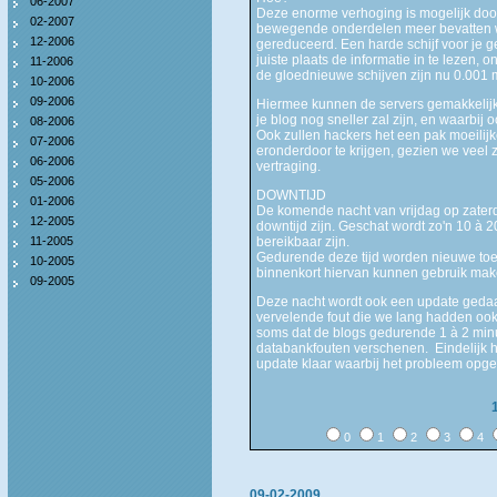
06-2007
Deze enorme verhoging is mogelijk doo
02-2007
bewegende onderdelen meer bevatten wa
12-2006
gereduceerd. Een harde schijf voor je 
juiste plaats de informatie in te lezen,
11-2006
de gloednieuwe schijven zijn nu 0.001 
10-2006
09-2006
Hiermee kunnen de servers gemakkelijk
je blog nog sneller zal zijn, en waarbij
08-2006
Ook zullen hackers het een pak moeilij
07-2006
eronderdoor te krijgen, gezien we vee
06-2006
vertraging.
05-2006
DOWNTIJD
01-2006
De komende nacht van vrijdag op zaterda
12-2005
downtijd zijn. Geschat wordt zo'n 10 à 
11-2005
bereikbaar zijn.
Gedurende deze tijd worden nieuwe toep
10-2005
binnenkort hiervan kunnen gebruik mak
09-2005
Deze nacht wordt ook een update gedaa
vervelende fout die we lang hadden ook
soms dat de blogs gedurende 1 à 2 minu
databankfouten verschenen. Eindelijk h
update klaar waarbij het probleem opge
0
1
2
3
4
09-02-2009