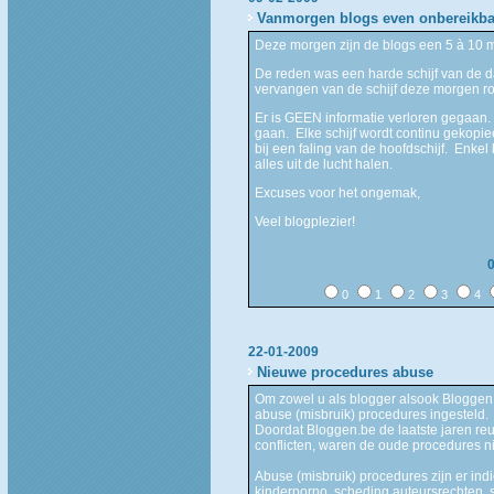
Vanmorgen blogs even onbereikba
Deze morgen zijn de blogs een 5 à 10 
De reden was een harde schijf van de d
vervangen van de schijf deze morgen ro
Er is GEEN informatie verloren gegaan. 
gaan. Elke schijf wordt continu gekopie
bij een faling van de hoofdschijf. Enkel
alles uit de lucht halen.
Excuses voor het ongemak,
Veel blogplezier!
0
1
2
3
4
22-01-2009
Nieuwe procedures abuse
Om zowel u als blogger alsook Bloggen
abuse (misbruik) procedures ingesteld.
Doordat Bloggen.be de laatste jaren reu
conflicten, waren de oude procedures nie
Abuse (misbruik) procedures zijn er in
kinderporno, scheding auteursrechten, s