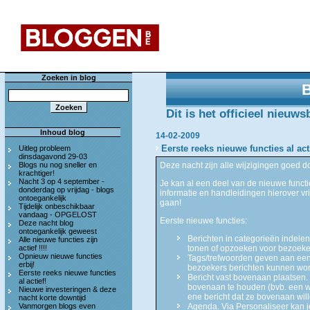
Zoeken in blog
Dit is het officieel nieuw
Inhoud blog
14-02-2009
Eerste reeks nieuwe functies al act
Uitleg probleem
dinsdagavond 29-03
Blogs nu nog sneller en
Deze nacht zijn alle wijzigingen goed
krachtiger!
Nacht 3 op 4 september -
Je kan al een deel van de nieuwe func
donderdag op vrijdag - blogs
informatie en handleidingen hierover vri
ontoegankelijk
gaan!
Tijdelijk onbeschikbaar
vandaag - OPGELOST
Eerste nieuwe functies:
Deze nacht blog
ontoegankelijk geweest
Berichten in categorieën indelen
Alle nieuwe functies zijn
actief !!!!
tonen of opzoeken voor bezoeke
Opnieuw nieuwe functies
Tags/trefwoorden geven aan een 
erbij!
bezoekers berichten kunnen wo
Eerste reeks nieuwe functies
Bericht vast bovenaan plaatsen. H
al actief!
bovenaan te houden (bvb. een we
Nieuwe investeringen & deze
ene bericht dat ze bovenaan wil
nacht korte downtijd
Vanmorgen blogs even
Agenda. Via Personaliseer kan j