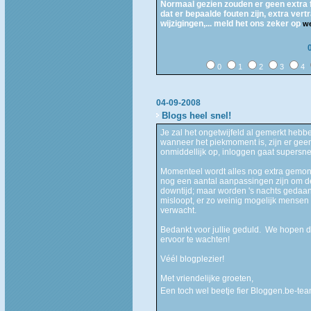
Normaal gezien zouden er geen extra f
dat er bepaalde fouten zijn, extra vert
wijzigingen,... meld het ons zeker op
w
0
1
2
3
4
04-09-2008
Blogs heel snel!
Je zal het ongetwijfeld al gemerkt hebbe
wanneer het piekmoment is, zijn er gee
onmiddellijk op, inloggen gaat supersnel
Momenteel wordt alles nog extra gemoni
nog een aantal aanpassingen zijn om d
downtijd; maar worden 's nachts gedaan
misloopt, er zo weinig mogelijk mensen
verwacht.
Bedankt voor jullie geduld. We hopen da
ervoor te wachten!
Véél blogplezier!
Met vriendelijke groeten,
Een toch wel beetje fier Bloggen.be-te