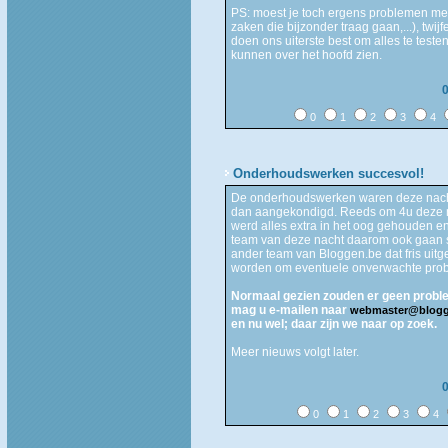
PS: moest je toch ergens problemen me
zaken die bijzonder traag gaan,...), twij
doen ons uiterste best om alles te teste
kunnen over het hoofd zien.
0
1
2
3
4
Onderhoudswerken succesvol!
De onderhoudswerken waren deze nacht
dan aangekondigd. Reeds om 4u deze na
werd alles extra in het oog gehouden en
team van deze nacht daarom ook gaan sl
ander team van Bloggen.be dat fris uitg
worden om eventuele onverwachte prob
Normaal gezien zouden er geen probl
mag u e-mailen naar
webmaster@blogg
en nu wel; daar zijn we naar op zoek.
Meer nieuws volgt later.
0
1
2
3
4