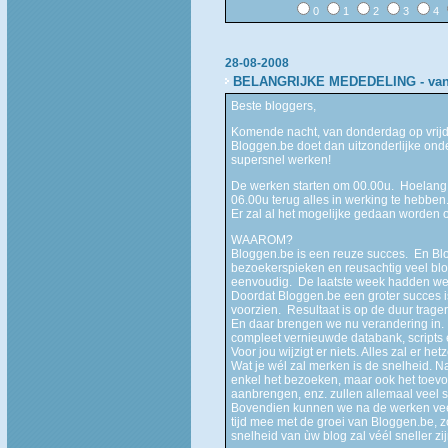
0
1
2
3
4
28-08-2008
BELANGRIJKE MEDEDELING - vannac
Beste bloggers,
Komende nacht, van donderdag op vrijda
Bloggen.be doet dan uitzonderlijke ond
supersnel werken!
De werken starten om 00.00u. Hoelang 
06.00u terug alles in werking te hebben
Er zal al het mogelijke gedaan worden 
WAAROM?
Bloggen.be is een reuze succes. En Blo
bezoekerspieken en reusachtig veel bl
eenvoudig. De laatste week hadden we
Doordat Bloggen.be een groter succes is
voorzien. Resultaat is op de duur trager
En daar brengen we nu verandering in
compleet vernieuwde databank, scripts
Voor jou wijzigt er niets. Alles zal er het
Wat je wél zal merken is de snelheid. Na
enkel het bezoeken, maar ook het toevo
aanbrengen, enz. zullen allemaal veel sn
Bovendien kunnen we na de werken vee
tijd mee met de groei van Bloggen.be, z
snelheid van ùw blog zal véél sneller zij