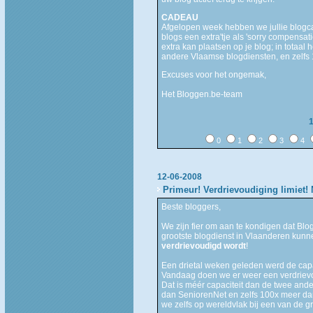
CADEAU
Afgelopen week hebben we jullie blogca
blogs een extra'tje als 'sorry compensati
extra kan plaatsen op je blog; in totaa
andere Vlaamse blogdiensten, en zelf
Excuses voor het ongemak,
Het Bloggen.be-team
0
1
2
3
4
12-06-2008
Primeur! Verdrievoudiging limiet!
Beste bloggers,
We zijn fier om aan te kondigen dat Blo
grootste blogdienst in Vlaanderen kunne
verdrievoudigd wordt
!
Een drietal weken geleden werd de capa
Vandaag doen we er weer een verdrievou
Dat is méér capaciteit dan de twee ande
dan SeniorenNet en zelfs 100x meer dan
we zelfs op wereldvlak bij een van de gr