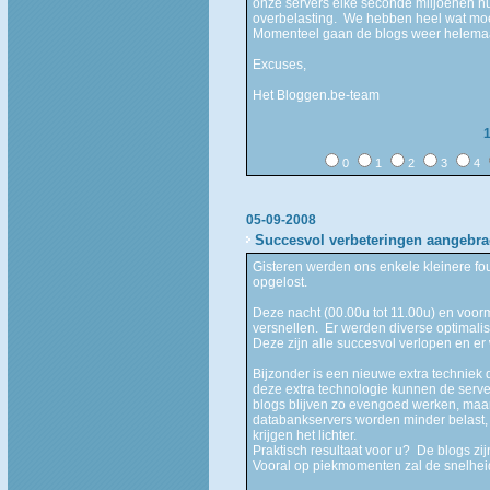
onze servers elke seconde miljoenen nu
overbelasting. We hebben heel wat moe
Momenteel gaan de blogs weer helemaa
Excuses,
Het Bloggen.be-team
0
1
2
3
4
05-09-2008
Succesvol verbeteringen aangebra
Gisteren werden ons enkele kleinere fo
opgelost.
Deze nacht (00.00u tot 11.00u) en voo
versnellen. Er werden diverse optimali
Deze zijn alle succesvol verlopen en er
Bijzonder is een nieuwe extra techniek
deze extra technologie kunnen de serv
blogs blijven zo evengoed werken, maa
databankservers worden minder belast,
krijgen het lichter.
Praktisch resultaat voor u? De blogs zi
Vooral op piekmomenten zal de snelheid 