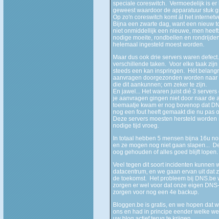
speciale coreswitch. Vermoedelijk is er
geweest waardoor de apparatuur stuk g
Op zo'n coreswitch komt ál het internet
Bijna een zwarte dag, want een nieuw t
niet onmiddellijk een nieuwe, men heeft
nodige moeite, rondbellen en rondrijde
helemaal ingesteld moest worden.
Maar dus ook drie servers waren defect
verschillende taken. Voor elke taak zijn
steeds een kan inspringen. Hét belangri
aanvragen doorgezonden worden naar de 
die dit aankunnen; om zeker te zijn.
En jawel... Het waren juist dié 3 server
je aanvragen gingen niet door naar de 
toemaatje kwam er nog bovenop dat DNS
nog een fout heeft gemaakt die nu pas 
Deze servers moesten hersteld worden m
nodige tijd vroeg.
In totaal hebben 5 mensen bijna 16u non
en ze mogen nog niet gaan slapen... D
oog gehouden of alles goed blijft lopen. 
Veel tegen dit soort incidenten kunnen 
datacentrum, en we gaan ervan uit dat zij
de toekomst. Het probleem bij DNS.be 
zorgen er wel voor dat onze eigen DNS-
zorgen voor nog een 4e backup.
Bloggen.be is gratis, en we hopen dat w
ons en had in principe eender welke we
uw blog actief terug te krijgen.