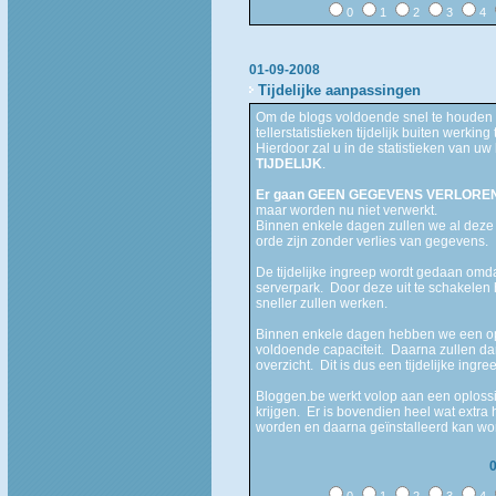
0
1
2
3
4
01-09-2008
Tijdelijke aanpassingen
Om de blogs voldoende snel te houden 
tellerstatistieken tijdelijk buiten werking 
Hierdoor zal u in de statistieken van uw 
TIJDELIJK
.
Er gaan GEEN GEGEVENS VERLOREN
maar worden nu niet verwerkt.
Binnen enkele dagen zullen we al deze 
orde zijn zonder verlies van gegevens.
De tijdelijke ingreep wordt gedaan omdat
serverpark. Door deze uit te schakelen
sneller zullen werken.
Binnen enkele dagen hebben we een op
voldoende capaciteit. Daarna zullen dan
overzicht. Dit is dus een tijdelijke ing
Bloggen.be werkt volop aan een oplossi
krijgen. Er is bovendien heel wat extra
worden en daarna geïnstalleerd kan wo
0
1
2
3
4