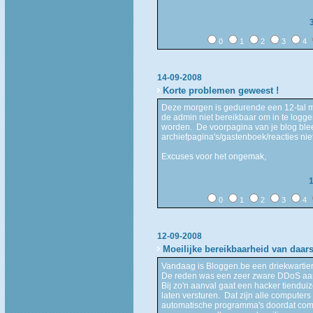
0
1
2
3
4
14-09-2008
Korte problemen geweest !
Deze morgen is gedurende een 12-tal 
de admin niet bereikbaar om in te logg
worden. De voorpagina van je blog blee
archiefpagina's/gastenboek/reacties nie
Excuses voor het ongemak,
0
1
2
3
4
12-09-2008
Moeilijke bereikbaarheid van daars
Vandaag is Bloggen.be een driekwartier
De reden was een zeer zware DDoS aa
Bij zo'n aanval gaat een hacker tiendu
laten versturen. Dat zijn alle computer
automatische programma's doordat compu