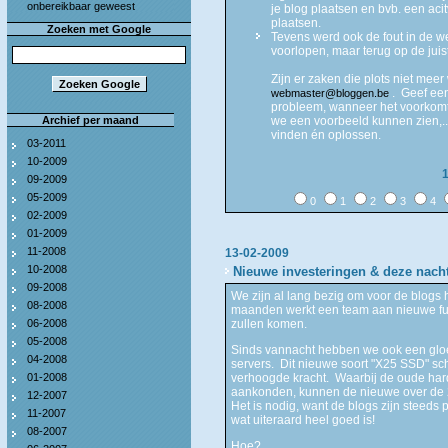
onbereikbaar geweest
je blog plaatsen en bvb. een acit
plaatsen.
Zoeken met Google
Tevens werd ook de fout in de w
voorlopen, maar terug op de jui
Zijn er zaken die plots niet mee
. Geef een
webmaster@bloggen.be
probleem, wanneer het voorkomt,
Archief per maand
we een voorbeeld kunnen zien,..
vinden én oplossen.
03-2011
10-2009
09-2009
05-2009
0
1
2
3
4
02-2009
01-2009
11-2008
13-02-2009
10-2008
Nieuwe investeringen & deze nacht
09-2008
We zijn al lang bezig om voor de blogs
08-2008
maanden werkt een team aan nieuwe func
06-2008
zullen komen.
05-2008
Sinds vannacht hebben we ook een gloe
04-2008
servers. Dit nieuwe soort "X25 SSD" sc
01-2008
verhoogde kracht. Waarbij de oude hard
aankonden, kunnen de nieuwe over de
12-2007
Het is nodig, want de blogs zijn steeds 
11-2007
wat uiteraard heel goed is!
08-2007
Hoe?