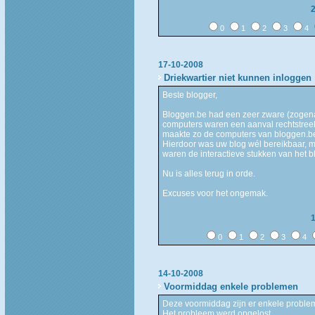
0
1
2
3
4
17-10-2008
Driekwartier niet kunnen inloggen
Beste blogger,
Bloggen.be had een zeer zware (zogen
computers waren een aanval rechtstree
maakte zo de computers van bloggen.be
Hierdoor was uw blog wél bereikbaar, m
waren de interactieve stukken van het b
Nu is alles terug in orde.
Excuses voor het ongemak.
0
1
2
3
4
14-10-2008
Voormiddag enkele problemen
Deze voormiddag zijn er enkele proble
Het probleem werd opgelost.