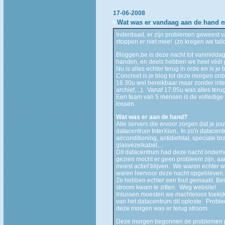
17-06-2008
Wat was er vandaag aan de hand 
Inderdaad, er zijn problemen geweest
stoppen er niet mee! (zo kregen we tall
Bloggen.be is deze nacht tot vanmiddag 
handen, en deels hebben we heel véél
Nu is alles echter terug in orde en is je
Concreet is je blog tot deze morgen onb
16.30u wel bereikbaar maar zonder inte
archief,...). Vanaf 17.05u was alles teru
Een team van 5 mensen is de volledige 
lossen.
Wat was er aan de hand?
Alle servers die ervoor zorgen dat je j
datacentrum InterXion. In zo'n datacent
airconditioning, antidiefstal, speciale b
glasvezelkabel,...
Dit datacentrum had deze nacht onder
gezien mocht er geen probleem zijn, a
moest actief blijven. We waren echter w
waren hiervoor deze nacht opgebleven.
Ze hebben echter een fout gemaakt. Be
stroom kwam te zitten. Weg website!
Intussen moesten we machteloos toekij
van het datacentrum dit oploste. Problee
deze morgen was er terug stroom.
Deze morgen begonnen de problemen pa