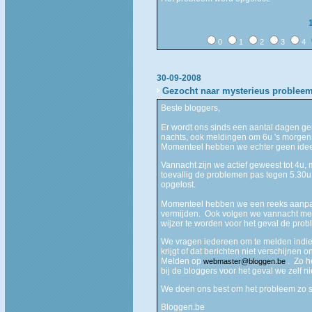
0
1
2
3
4
30-09-2008
Gezocht naar mysterieus problee
Beste bloggers,
Er wordt ons sinds een aantal dagen gem
nachts, ook meldingen om 6u 's morge
Momenteel hebben we echter geen idee
Vannacht zijn we actief geweest tot 4u,
toevallig de problemen pas tegen 5.30u.
opgelost.
Momenteel hebben we een reeks aanpa
vermijden. Ook volgen we vannacht met
wijzer te worden voor het geval de prob
We vragen iedereen om te melden indien
krijgt of dat berichten niet verschijne
Melden op
. Zo h
webmaster@bloggen.be
bij de bloggers voor het geval we zelf n
We doen ons best om het probleem zo s
Bloggen.be