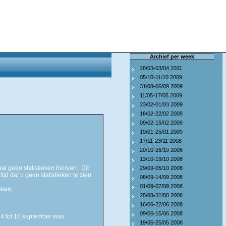
Archief per week
28/03-03/04 2011
05/10-11/10 2009
31/08-06/09 2009
11/05-17/05 2009
23/02-01/03 2009
16/02-22/02 2009
09/02-15/02 2009
19/01-25/01 2009
17/11-23/11 2008
20/10-26/10 2008
13/10-19/10 2008
l geen statistieken hiervan. Dit
29/09-05/10 2008
d dat u geen statistieken te zien
08/09-14/09 2008
01/09-07/09 2008
eken.
25/08-31/08 2008
16/06-22/06 2008
09/06-15/06 2008
 4 tot 10 september was.
19/05-25/05 2008