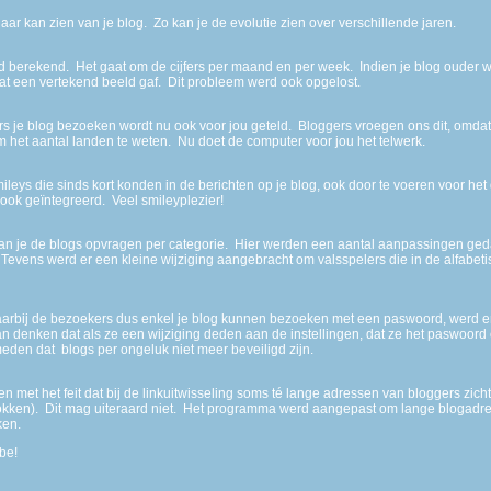
 jaar kan zien van je blog. Zo kan je de evolutie zien over verschillende jaren.
rd berekend. Het gaat om de cijfers per maand en per week. Indien je blog ouder wa
wat een vertekend beeld gaf. Dit probleem werd ook opgelost.
 je blog bezoeken wordt nu ook voor jou geteld. Bloggers vroegen ons dit, omdat
m het aantal landen te weten. Nu doet de computer voor jou het telwerk.
leys die sinds kort konden in de berichten op je blog, ook door te voeren voor he
 ook geïntegreerd. Veel smileyplezier!
an je de blogs opvragen per categorie. Hier werden een aantal aanpassingen ge
vens werd er een kleine wijziging aangebracht om valsspelers die in de alfabetis
waarbij de bezoekers dus enkel je blog kunnen bezoeken met een paswoord, werd e
 denken dat als ze een wijziging deden aan de instellingen, dat ze het paswoord 
eden dat blogs per ongeluk niet meer beveiligd zijn.
et het feit dat bij de linkuitwisseling soms té lange adressen van bloggers zicht
rokken). Dit mag uiteraard niet. Het programma werd aangepast om lange blogadress
ken.
be!