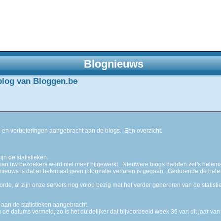
Blognieuws
sblog van Bloggen.be
 en verbeteringen aangebracht aan de blogs. Een overzicht.
jn de statistieken.
van uw bezoekers werd niet meer bijgewerkt. Nieuwere blogs hadden zelfs helemaa
euws is dat er helemaal geen informatie verloren is gegaan. Gedurende de hele tij
 orde, al zijn onze servers nog volop bezig met het verder genereren van de statisti
aan de statistieken aangebracht.
 de datums vermeld, zo is het duidelijker dat bijvoorbeeld week 36 van dit jaar van