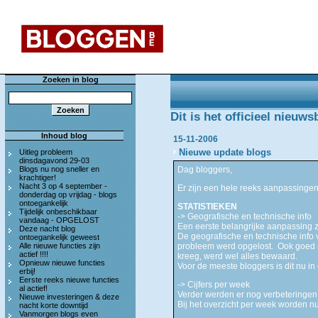
Zoeken in blog
Dit is het officieel nieuw
Inhoud blog
15-11-2006
Nieuwe update blogs
Uitleg probleem
dinsdagavond 29-03
Blogs nu nog sneller en
Dag bloggers,
krachtiger!
Nacht 3 op 4 september -
Er zijn een hele reeks aanpassingen
donderdag op vrijdag - blogs
ontoegankelijk
STATISTIEKEN
Tijdelijk onbeschikbaar
-> Geografische en technische info
vandaag - OPGELOST
Een eerste belangrijke aanpassing zi
Deze nacht blog
De geografische en technische info 
ontoegankelijk geweest
Alle nieuwe functies zijn
probleem werd opgelost. Ook goed ni
actief !!!!
kreeg, werd wel alles bewaard.
Opnieuw nieuwe functies
Voor de meeste bloggers is dit nu in
erbij!
Eerste reeks nieuwe functies
-> Cijfers per week
al actief!
Verder werden er nog verbeteringen 
Nieuwe investeringen & deze
Bij het overzicht per week worden nu
nacht korte downtijd
Vanmorgen blogs even