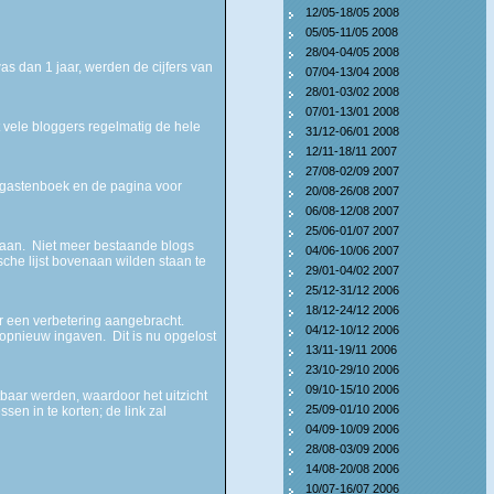
12/05-18/05 2008
05/05-11/05 2008
28/04-04/05 2008
s dan 1 jaar, werden de cijfers van
07/04-13/04 2008
28/01-03/02 2008
07/01-13/01 2008
 vele bloggers regelmatig de hele
31/12-06/01 2008
12/11-18/11 2007
27/08-02/09 2007
t gastenboek en de pagina voor
20/08-26/08 2007
06/08-12/08 2007
25/06-01/07 2007
daan. Niet meer bestaande blogs
04/06-10/06 2007
che lijst bovenaan wilden staan te
29/01-04/02 2007
25/12-31/12 2006
18/12-24/12 2006
r een verbetering aangebracht.
04/12-10/12 2006
opnieuw ingaven. Dit is nu opgelost
13/11-19/11 2006
23/10-29/10 2006
09/10-15/10 2006
baar werden, waardoor het uitzicht
25/09-01/10 2006
en in te korten; de link zal
04/09-10/09 2006
28/08-03/09 2006
14/08-20/08 2006
10/07-16/07 2006