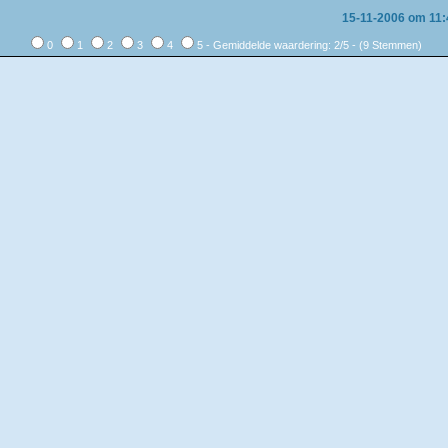
15-11-2006 om 11
0
1
2
3
4
5 - Gemiddelde waardering: 2/5 - (9 Stemmen)