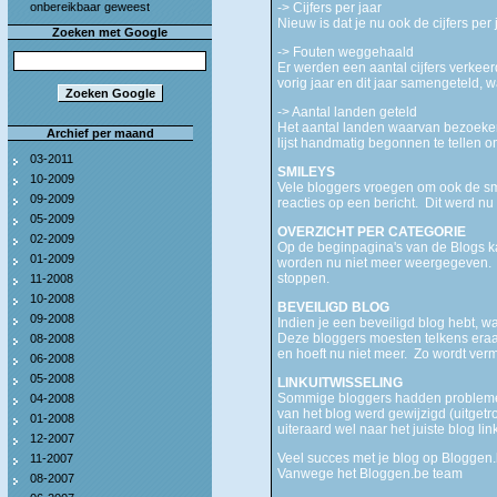
onbereikbaar geweest
-> Cijfers per jaar
Nieuw is dat je nu ook de cijfers per
Zoeken met Google
-> Fouten weggehaald
Er werden een aantal cijfers verkee
vorig jaar en dit jaar samengeteld, 
-> Aantal landen geteld
Het aantal landen waarvan bezoekers
Archief per maand
lijst handmatig begonnen te tellen o
03-2011
SMILEYS
10-2009
Vele bloggers vroegen om ook de smi
09-2009
reacties op een bericht. Dit werd nu
05-2009
OVERZICHT PER CATEGORIE
02-2009
Op de beginpagina's van de Blogs k
01-2009
worden nu niet meer weergegeven. Te
stoppen.
11-2008
10-2008
BEVEILIGD BLOG
09-2008
Indien je een beveiligd blog hebt, 
Deze bloggers moesten telkens eraan
08-2008
en hoeft nu niet meer. Zo wordt verm
06-2008
05-2008
LINKUITWISSELING
Sommige bloggers hadden problemen m
04-2008
van het blog werd gewijzigd (uitget
01-2008
uiteraard wel naar het juiste blog lin
12-2007
Veel succes met je blog op Bloggen.
11-2007
Vanwege het Bloggen.be team
08-2007