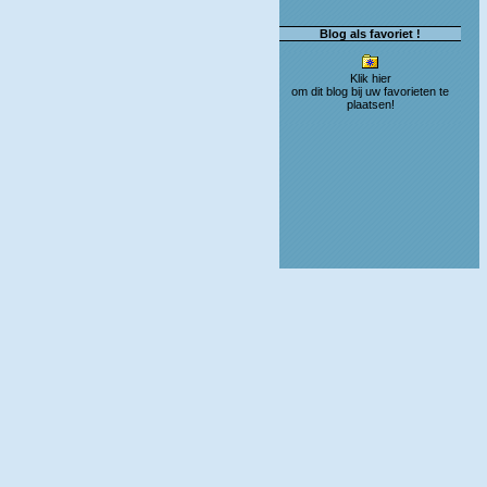
Blog als favoriet !
Klik hier
om dit blog bij uw favorieten te
plaatsen!