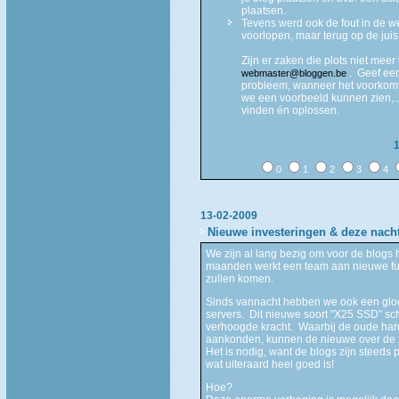
plaatsen.
Tevens werd ook de fout in de w
voorlopen, maar terug op de jui
Zijn er zaken die plots niet mee
. Geef een
webmaster@bloggen.be
probleem, wanneer het voorkomt,
we een voorbeeld kunnen zien,..
vinden én oplossen.
0
1
2
3
4
13-02-2009
Nieuwe investeringen & deze nacht
We zijn al lang bezig om voor de blogs
maanden werkt een team aan nieuwe func
zullen komen.
Sinds vannacht hebben we ook een gloe
servers. Dit nieuwe soort "X25 SSD" sc
verhoogde kracht. Waarbij de oude hard
aankonden, kunnen de nieuwe over de
Het is nodig, want de blogs zijn steeds 
wat uiteraard heel goed is!
Hoe?