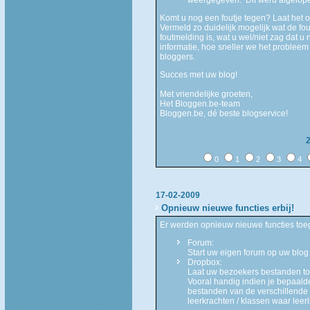
Komt u nog een foutje tegen? Laat het
Vermeld zo duidelijk mogelijk wat de fo
foutmelding is, wat u wel/niet zag dat u
informatie, hoe sneller we het problee
bloggers.
Succes met uw blog!
Met vriendelijke groeten,
Het Bloggen.be-team
Bloggen.be, dé beste blogservice!
0
1
2
3
4
17-02-2009
Opnieuw nieuwe functies erbij!
Er werden opnieuw nieuwe functies toeg
Forum:
Start uw eigen forum op uw blog 
Dropbox:
Laat uw bezoekers bestanden toe
Vooral handig indien je bepaald
bestanden van de verschillende
leerkrachten / klassen waar lee