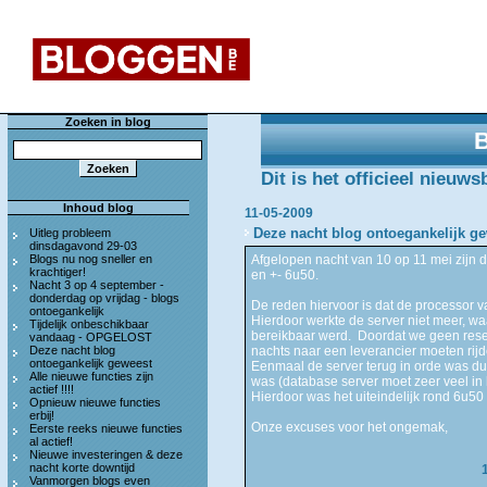
Zoeken in blog
Dit is het officieel nieuw
Inhoud blog
11-05-2009
Deze nacht blog ontoegankelijk g
Uitleg probleem
dinsdagavond 29-03
Blogs nu nog sneller en
Afgelopen nacht van 10 op 11 mei zijn d
krachtiger!
en +- 6u50.
Nacht 3 op 4 september -
donderdag op vrijdag - blogs
De reden hiervoor is dat de processor 
ontoegankelijk
Hierdoor werkte de server niet meer, waa
Tijdelijk onbeschikbaar
bereikbaar werd. Doordat we geen reser
vandaag - OPGELOST
Deze nacht blog
nachts naar een leverancier moeten rij
ontoegankelijk geweest
Eenmaal de server terug in orde was du
Alle nieuwe functies zijn
was (database server moet zeer veel in
actief !!!!
Hierdoor was het uiteindelijk rond 6u50 
Opnieuw nieuwe functies
erbij!
Onze excuses voor het ongemak,
Eerste reeks nieuwe functies
al actief!
Nieuwe investeringen & deze
nacht korte downtijd
Vanmorgen blogs even