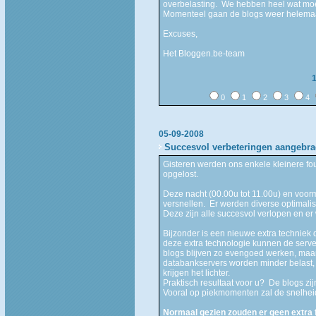
overbelasting. We hebben heel wat moe
Momenteel gaan de blogs weer helemaa
Excuses,
Het Bloggen.be-team
0
1
2
3
4
05-09-2008
Succesvol verbeteringen aangebra
Gisteren werden ons enkele kleinere fo
opgelost.
Deze nacht (00.00u tot 11.00u) en voo
versnellen. Er werden diverse optimali
Deze zijn alle succesvol verlopen en er
Bijzonder is een nieuwe extra techniek
deze extra technologie kunnen de serv
blogs blijven zo evengoed werken, maa
databankservers worden minder belast,
krijgen het lichter.
Praktisch resultaat voor u? De blogs zi
Vooral op piekmomenten zal de snelheid 
Normaal gezien zouden er geen extra f