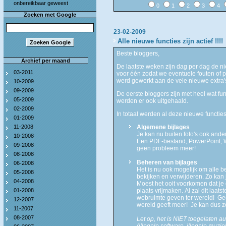
onbereikbaar geweest
0
1
2
3
4
Zoeken met Google
23-02-2009
Alle nieuwe functies zijn actief !!!!
Beste bloggers,
Archief per maand
De laatste weken zijn dag per dag de n
03-2011
voor één zodat we eventuele fouten of
werd gewerkt aan de vele nieuwe extra'
10-2009
09-2009
De eerste bloggers zijn met heel wat fun
05-2009
werden er ook uitgehaald.
02-2009
In totaal werden al deze nieuwe functi
01-2009
11-2008
Algemene bijlages
Je kan nu buiten foto's ook and
10-2008
Een PDF-bestand, PowerPoint, 
09-2008
geen probleem meer!
08-2008
Beheren van bijlages
06-2008
Het is nu ook mogelijk om alle be
05-2008
bekijken en verwijderen. Zo kan
04-2008
Moest het ooit voorkomen dat je 
01-2008
plaats vrijmaken. Al zal dit laat
webruimte geven ter wereld! Gee
12-2007
wereld geeft meer! Je kan dus z
11-2007
08-2007
Let op, het is NIET toegelaten a
(illegale software, illegale muziek