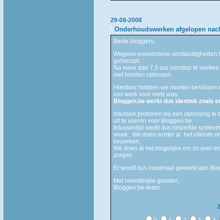
29-08-2008
Onderhoudswerken afgelopen nac
Beste bloggers,
Wegens onvoorziene omstandigheden h
gehooopt.
Na meer dan 7,5 uur nonstop te werken b
niet konden oplossen.
Hierdoor hebben we moeten beslissen o
ons werk voor niets was.
Bloggen.be werkt dus identiek zoals e
Intussen proberen wij een oplossing t
uit te voeren voor Bloggen.be.
Intussentijd werkt dus hetzelfde systee
week. We doen echter al het uiterste o
beperken.
We doen al het mogelijke om zo snel mog
zorgen.
Er wordt dus maximaal gewerkt aan Blo
Met vriendelijke groeten,
Bloggen.be-team
0
1
2
3
4