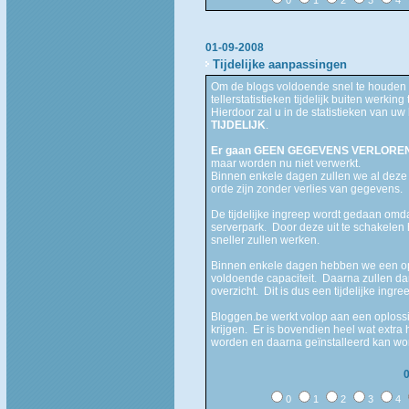
01-09-2008
Tijdelijke aanpassingen
Om de blogs voldoende snel te houden 
tellerstatistieken tijdelijk buiten werking 
Hierdoor zal u in de statistieken van uw 
TIJDELIJK
.
Er gaan GEEN GEGEVENS VERLOREN
maar worden nu niet verwerkt.
Binnen enkele dagen zullen we al deze 
orde zijn zonder verlies van gegevens.
De tijdelijke ingreep wordt gedaan omdat
serverpark. Door deze uit te schakelen
sneller zullen werken.
Binnen enkele dagen hebben we een op
voldoende capaciteit. Daarna zullen dan
overzicht. Dit is dus een tijdelijke ing
Bloggen.be werkt volop aan een oplossi
krijgen. Er is bovendien heel wat extra
worden en daarna geïnstalleerd kan wo
0
1
2
3
4