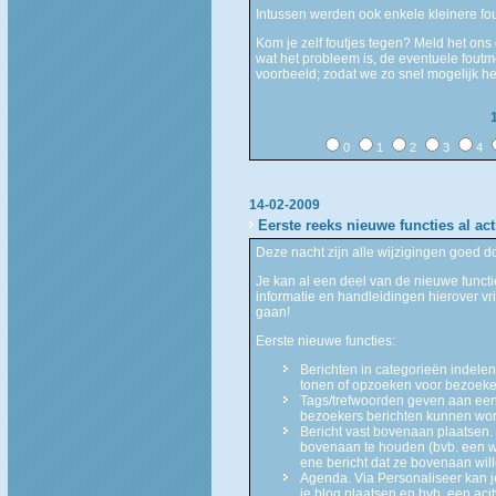
Intussen werden ook enkele kleinere fo
Kom je zelf foutjes tegen? Meld het ons
wat het probleem is, de eventuele foutm
voorbeeld; zodat we zo snel mogelijk h
0
1
2
3
4
14-02-2009
Eerste reeks nieuwe functies al act
Deze nacht zijn alle wijzigingen goed
Je kan al een deel van de nieuwe func
informatie en handleidingen hierover vri
gaan!
Eerste nieuwe functies:
Berichten in categorieën indelen
tonen of opzoeken voor bezoeke
Tags/trefwoorden geven aan een 
bezoekers berichten kunnen wo
Bericht vast bovenaan plaatsen. H
bovenaan te houden (bvb. een we
ene bericht dat ze bovenaan wil
Agenda. Via Personaliseer kan j
je blog plaatsen en bvb. een acit