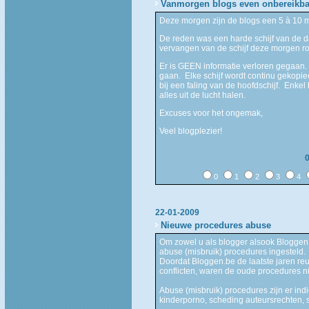
Vanmorgen blogs even onbereikba
Deze morgen zijn de blogs een 5 à 10 
De reden was een harde schijf van de d
vervangen van de schijf deze morgen ro
Er is GEEN informatie verloren gegaan. 
gaan. Elke schijf wordt continu gekopie
bij een faling van de hoofdschijf. Enkel
alles uit de lucht halen.
Excuses voor het ongemak,
Veel blogplezier!
0
1
2
3
4
22-01-2009
Nieuwe procedures abuse
Om zowel u als blogger alsook Bloggen
abuse (misbruik) procedures ingesteld.
Doordat Bloggen.be de laatste jaren reu
conflicten, waren de oude procedures nie
Abuse (misbruik) procedures zijn er in
kinderporno, scheding auteursrechten, s