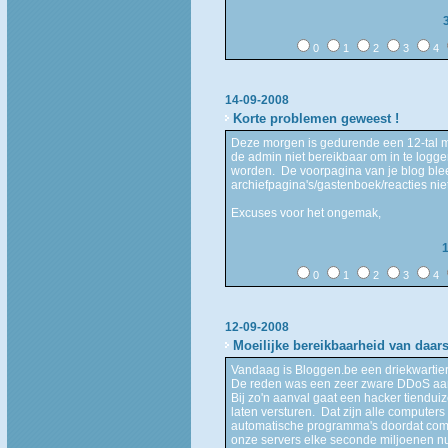
0
1
2
3
4
14-09-2008
Korte problemen geweest !
Deze morgen is gedurende een 12-tal 
de admin niet bereikbaar om in te logg
worden. De voorpagina van je blog blee
archiefpagina's/gastenboek/reacties nie
Excuses voor het ongemak,
0
1
2
3
4
12-09-2008
Moeilijke bereikbaarheid van daars
Vandaag is Bloggen.be een driekwartier
De reden was een zeer zware DDoS aa
Bij zo'n aanval gaat een hacker tiendu
laten versturen. Dat zijn alle computer
automatische programma's doordat compu
onze servers elke seconde miljoenen nu