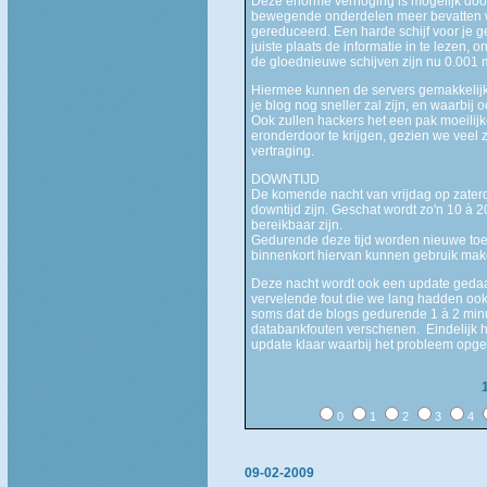
Deze enorme verhoging is mogelijk doo
bewegende onderdelen meer bevatten wa
gereduceerd. Een harde schijf voor je 
juiste plaats de informatie in te lezen,
de gloednieuwe schijven zijn nu 0.001 
Hiermee kunnen de servers gemakkelijk
je blog nog sneller zal zijn, en waarbij
Ook zullen hackers het een pak moeilij
eronderdoor te krijgen, gezien we vee
vertraging.
DOWNTIJD
De komende nacht van vrijdag op zaterda
downtijd zijn. Geschat wordt zo'n 10 à 
bereikbaar zijn.
Gedurende deze tijd worden nieuwe toep
binnenkort hiervan kunnen gebruik mak
Deze nacht wordt ook een update gedaa
vervelende fout die we lang hadden ook
soms dat de blogs gedurende 1 à 2 minu
databankfouten verschenen. Eindelijk h
update klaar waarbij het probleem opge
0
1
2
3
4
09-02-2009