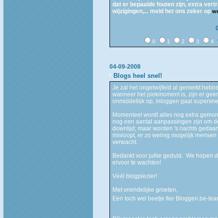
dat er bepaalde fouten zijn, extra vert
wijzigingen,... meld het ons zeker op
w
0
1
2
3
4
04-09-2008
Blogs heel snel!
Je zal het ongetwijfeld al gemerkt hebbe
wanneer het piekmoment is, zijn er gee
onmiddellijk op, inloggen gaat supersnel
Momenteel wordt alles nog extra gemoni
nog een aantal aanpassingen zijn om d
downtijd; maar worden 's nachts gedaan
misloopt, er zo weinig mogelijk mensen
verwacht.
Bedankt voor jullie geduld. We hopen da
ervoor te wachten!
Véél blogplezier!
Met vriendelijke groeten,
Een toch wel beetje fier Bloggen.be-te