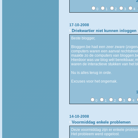
0
1
2
3
4
17-10-2008
Driekwartier niet kunnen inloggen
Beste blogger,
Bloggen.be had een zeer zware (zogen
computers waren een aanval rechtstree
maakte zo de computers van bloggen.be
Hierdoor was uw blog wél bereikbaar, m
waren de interactieve stukken van het b
Nu is alles terug in orde.
Excuses voor het ongemak.
0
1
2
3
4
14-10-2008
Voormiddag enkele problemen
Deze voormiddag zijn er enkele proble
Het probleem werd opgelost.