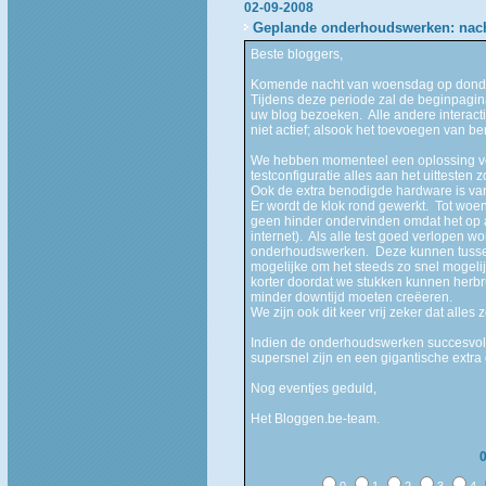
02-09-2008
Geplande onderhoudswerken: nac
Beste bloggers,
Komende nacht van woensdag op donde
Tijdens deze periode zal de beginpagin
uw blog bezoeken. Alle andere interactiev
niet actief; alsook het toevoegen van ber
We hebben momenteel een oplossing voo
testconfiguratie alles aan het uitteste
Ook de extra benodigde hardware is v
Er wordt de klok rond gewerkt. Tot woen
geen hinder ondervinden omdat het op ap
internet). Als alle test goed verlopen 
onderhoudswerken. Deze kunnen tussen
mogelijke om het steeds zo snel mogelijk
korter doordat we stukken kunnen herb
minder downtijd moeten creëeren.
We zijn ook dit keer vrij zeker dat alle
Indien de onderhoudswerken succesvol
supersnel zijn en een gigantische extra
Nog eventjes geduld,
Het Bloggen.be-team.
0
1
2
3
4