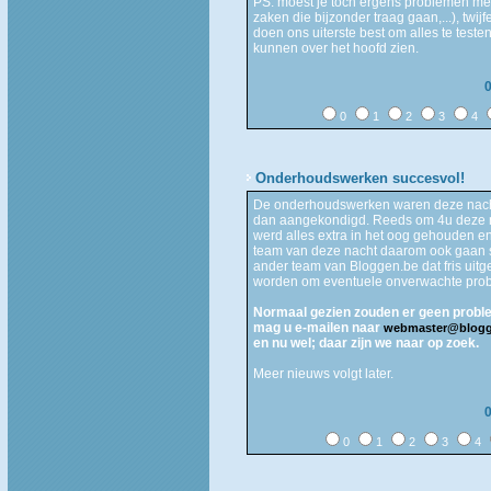
PS: moest je toch ergens problemen me
zaken die bijzonder traag gaan,...), twij
doen ons uiterste best om alles te teste
kunnen over het hoofd zien.
0
1
2
3
4
Onderhoudswerken succesvol!
De onderhoudswerken waren deze nacht
dan aangekondigd. Reeds om 4u deze na
werd alles extra in het oog gehouden en
team van deze nacht daarom ook gaan sl
ander team van Bloggen.be dat fris uitg
worden om eventuele onverwachte prob
Normaal gezien zouden er geen probl
mag u e-mailen naar
webmaster@blogg
en nu wel; daar zijn we naar op zoek.
Meer nieuws volgt later.
0
1
2
3
4