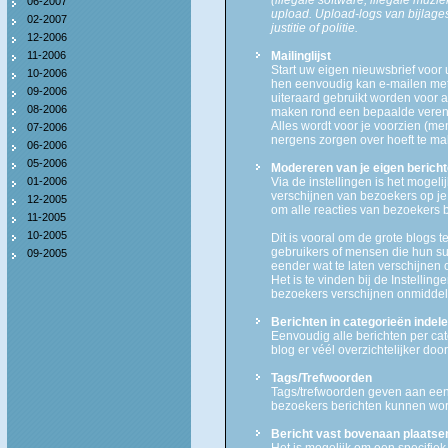
06-2007
upload. Upload-logs van bijlag
02-2007
justitie of politie.
12-2006
11-2006
Mailinglijst
Start uw eigen nieuwsbrief voor 
10-2006
hen eenvoudig kan e-mailen met 
09-2006
uiteraard gebruikt worden voor 
08-2006
maken rond een bepaalde vereni
Alles wordt voor je voorzien (men
07-2006
nergens zorgen over hoeft te ma
06-2006
05-2006
Modereren van je eigen berich
01-2006
Via de instellingen is het mogel
verschijnen van bezoekers op je 
12-2005
om alle reacties van bezoekers b
11-2005
10-2005
Dit is vooral om de grote blogs 
gebruikers of mensen die hun s
09-2005
eender wat te laten verschijnen 
Het is te vinden bij de Instellin
bezoekers verschijnen onmiddell
Berichten in categorieën indele
Eenvoudig alle berichten per ca
blog er véél overzichtelijker do
Tags/Trefwoorden
Tags/trefwoorden geven aan een 
bezoekers berichten kunnen wo
Bericht vast bovenaan plaatse
Het is mogelijk om een specifiek