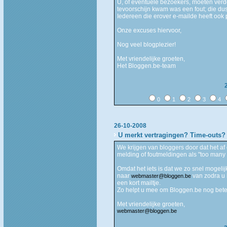
U, of eventuele bezoekers, moeten ver
tevoorschijn kwam was een fout; die du
Iedereen die erover e-mailde heeft ook 
Onze excuses hiervoor,
Nog veel blogplezier!
Met vriendelijke groeten,
Het Bloggen.be-team
0
1
2
3
4
26-10-2008
U merkt vertragingen? Time-outs
We krijgen van bloggers door dat het af
melding of foutmeldingen als "too many
Omdat het iets is dat we zo snel mogeli
naar
van zodra u 
webmaster@bloggen.be
een kort mailtje.
Zo helpt u mee om Bloggen.be nog bete
Met vriendelijke groeten,
webmaster@bloggen.be