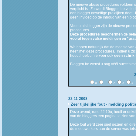
De nieuwe abuse procedures voldoen str
verplicht is. Zo wordt Bloggen.be volle
een blogger onwettige praktijken doet. B
geen invloed op de inhoud van een blo
Voor u als blogger zijn de nieuwe proc
procedures.
Deze procedures beschermen de belan
vooral tegen valse meldingen en "gr
We hopen natuurlijk dat de meeste van o
heeft met deze procedures. Indien u zic
houdt hoeft u hiervoor ook
geen schrik
Bloggen.be wenst u nog véél succes me
0
1
2
3
4
22-11-2008
Zeer tijdelijke fout - melding politi
Deze avond, rond 22.10u, heeft er enke
van de bloggers een pagina te zien van d
Deze fout werd zeer snel gezien en dir
de medewerkers aan de server was iet