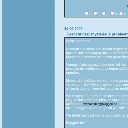
0
1
2
3
4
30-09-2008
Gezocht naar mysterieus problee
Beste bloggers,
Er wordt ons sinds een aantal dagen gem
nachts, ook meldingen om 6u 's morge
Momenteel hebben we echter geen idee
Vannacht zijn we actief geweest tot 4u,
toevallig de problemen pas tegen 5.30u.
opgelost.
Momenteel hebben we een reeks aanpa
vermijden. Ook volgen we vannacht met
wijzer te worden voor het geval de prob
We vragen iedereen om te melden indien
krijgt of dat berichten niet verschijne
Melden op
. Zo h
webmaster@bloggen.be
bij de bloggers voor het geval we zelf n
We doen ons best om het probleem zo s
Bloggen.be