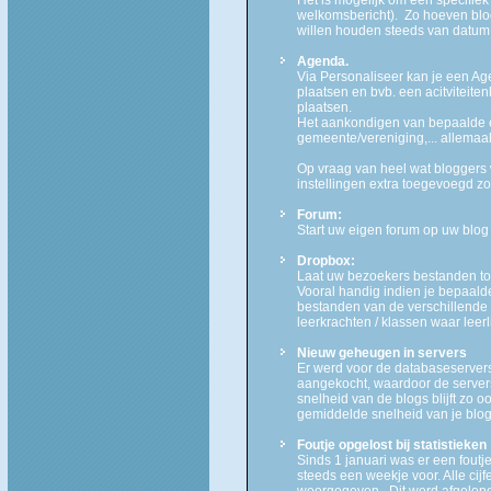
welkomsbericht). Zo hoeven blog
willen houden steeds van datum 
Agenda.
Via Personaliseer kan je een Ag
plaatsen en bvb. een acitviteiten
plaatsen.
Het aankondigen van bepaalde 
gemeente/vereniging,... allemaal
Op vraag van heel wat bloggers 
instellingen extra toegevoegd zo
Forum:
Start uw eigen forum op uw blog 
Dropbox:
Laat uw bezoekers bestanden toe
Vooral handig indien je bepaald
bestanden van de verschillende
leerkrachten / klassen waar lee
Nieuw geheugen in servers
Er werd voor de databaseserve
aangekocht, waardoor de servers
snelheid van de blogs blijft zo 
gemiddelde snelheid van je blog
Foutje opgelost bij statistieken
Sinds 1 januari was er een foutje
steeds een weekje voor. Alle cij
weergegeven. Dit werd afgelop