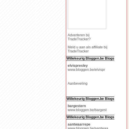
Adverteren bij
TradeTracker?
Meld u aan als affiliate bij
TradeTracker
Willekeurig Bloggen.be Blogs
elvispresley
www.bloggen.be/elvispr
Aanbeveling
Willekeurig Bloggen.be Blogs
bargestern
www.bloggen.be/bargest
Willekeurig Bloggen.be Blogs
aantwaarrepe
www.bloggen.be/aantwaa