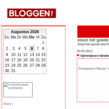
Augustus 2026
Zo,
Ma
Di
Wo
Do
Vr
Za
steun het goede
1
Steun het goede doel 
2
3
4
5
6
7
8
03-02-2012
9
10
11
12
13
14
15
#greenpeace nieuws
16
17
18
19
20
21
22
23
24
25
26
27
28
29
Greenpeace Nieuws V
30
31
Share
|