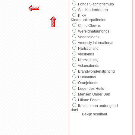
Fonds Slachtofferhulp
Sos Kinderdorpen
KIKA
Kinderankerpatienten
Clinic Clowns
Wereldnatuurfonds
Voedselbank
Amnesty International
Hartstichting
Aidsfonds
Nierstichting
Astamafonds
Brandwondenstichting
Humanitas
Oranjefonds
Leger des Heils
Mensen Onder Dak
Liliane Fonds
Ik steun een ander goed
doel
Bekijk resultaat