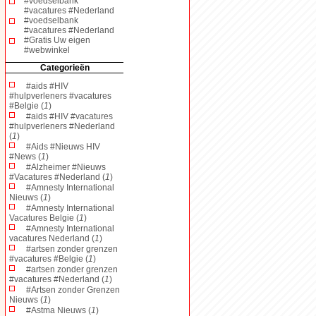
#voedselbank
#vacatures #Nederland
#voedselbank
#vacatures #Nederland
#Gratis Uw eigen
#webwinkel
Categorieën
#aids #HIV
#hulpverleners #vacatures
#Belgie (
1
)
#aids #HIV #vacatures
#hulpverleners #Nederland
(
1
)
#Aids #Nieuws HIV
#News (
1
)
#Alzheimer #Nieuws
#Vacatures #Nederland (
1
)
#Amnesty International
Nieuws (
1
)
#Amnesty International
Vacatures Belgie (
1
)
#Amnesty International
vacatures Nederland (
1
)
#artsen zonder grenzen
#vacatures #Belgie (
1
)
#artsen zonder grenzen
#vacatures #Nederland (
1
)
#Artsen zonder Grenzen
Nieuws (
1
)
#Astma Nieuws (
1
)