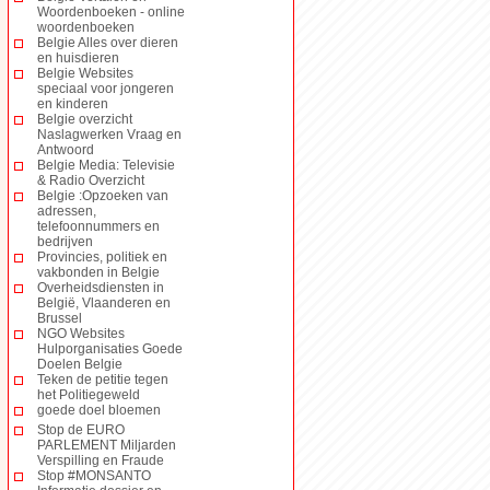
Woordenboeken - online
woordenboeken
Belgie Alles over dieren
en huisdieren
Belgie Websites
speciaal voor jongeren
en kinderen
Belgie overzicht
Naslagwerken Vraag en
Antwoord
Belgie Media: Televisie
& Radio Overzicht
Belgie :Opzoeken van
adressen,
telefoonnummers en
bedrijven
Provincies, politiek en
vakbonden in Belgie
Overheidsdiensten in
België, Vlaanderen en
Brussel
NGO Websites
Hulporganisaties Goede
Doelen Belgie
Teken de petitie tegen
het Politiegeweld
goede doel bloemen
Stop de EURO
PARLEMENT Miljarden
Verspilling en Fraude
Stop #MONSANTO