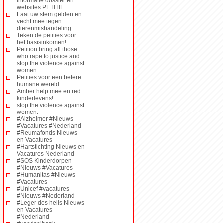
Informatie dossier en
websites PETITIE
Laat uw stem gelden en
vecht mee tegen
dierenmishandeling
Teken de petities voor
het basisinkomen!
Petition bring all those
who rape to justice and
stop the violence against
women.
Petities voor een betere
humane wereld
Amber help mee en red
kinderlevens!
stop the violence against
women.
#Alzheimer #Nieuws
#Vacatures #Nederland
#Reumafonds Nieuws
en Vacatures
#Hartstichting Nieuws en
Vacatures Nederland
#SOS Kinderdorpen
#Nieuws #Vacatures
#Humanitas #Nieuws
#Vacatures
#Unicef #vacatures
#Nieuws #Nederland
#Leger des heils Nieuws
en Vacatures
#Nederland