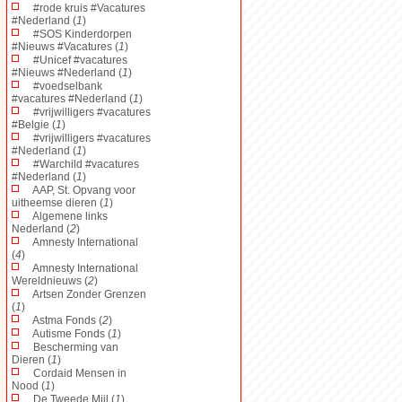
#rode kruis #Vacatures
#Nederland (
1
)
#SOS Kinderdorpen
#Nieuws #Vacatures (
1
)
#Unicef #vacatures
#Nieuws #Nederland (
1
)
#voedselbank
#vacatures #Nederland (
1
)
#vrijwilligers #vacatures
#Belgie (
1
)
#vrijwilligers #vacatures
#Nederland (
1
)
#Warchild #vacatures
#Nederland (
1
)
AAP, St. Opvang voor
uitheemse dieren (
1
)
Algemene links
Nederland (
2
)
Amnesty International
(
4
)
Amnesty International
Wereldnieuws (
2
)
Artsen Zonder Grenzen
(
1
)
Astma Fonds (
2
)
Autisme Fonds (
1
)
Bescherming van
Dieren (
1
)
Cordaid Mensen in
Nood (
1
)
De Tweede Mijl (
1
)