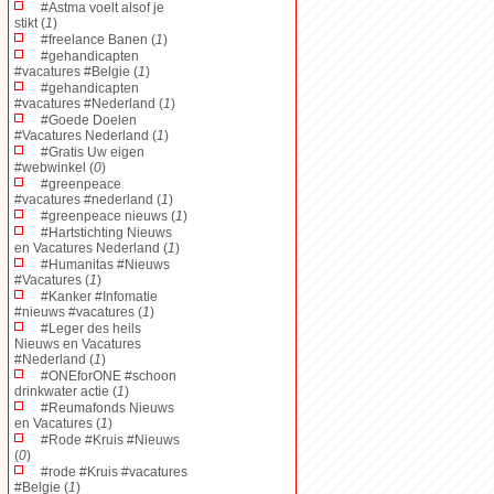
#Astma voelt alsof je
stikt (
1
)
#freelance Banen (
1
)
#gehandicapten
#vacatures #Belgie (
1
)
#gehandicapten
#vacatures #Nederland (
1
)
#Goede Doelen
#Vacatures Nederland (
1
)
#Gratis Uw eigen
#webwinkel (
0
)
#greenpeace
#vacatures #nederland (
1
)
#greenpeace nieuws (
1
)
#Hartstichting Nieuws
en Vacatures Nederland (
1
)
#Humanitas #Nieuws
#Vacatures (
1
)
#Kanker #Infomatie
#nieuws #vacatures (
1
)
#Leger des heils
Nieuws en Vacatures
#Nederland (
1
)
#ONEforONE #schoon
drinkwater actie (
1
)
#Reumafonds Nieuws
en Vacatures (
1
)
#Rode #Kruis #Nieuws
(
0
)
#rode #Kruis #vacatures
#Belgie (
1
)