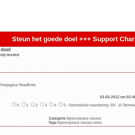
Steun het goede doel +++ Support Char
 doel
Help needed
oorpagina Headlines
03-02-2012 om 02:4
0
1
2
3
4
5 - Gemiddelde waardering: 0/5 - (0 Stemm
Categorie
:#greenpeace nieuws
Tags
:#greenpeace nieuws news