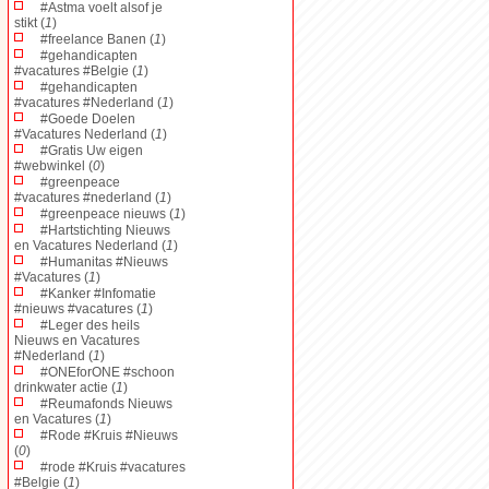
#Astma voelt alsof je
stikt (
1
)
#freelance Banen (
1
)
#gehandicapten
#vacatures #Belgie (
1
)
#gehandicapten
#vacatures #Nederland (
1
)
#Goede Doelen
#Vacatures Nederland (
1
)
#Gratis Uw eigen
#webwinkel (
0
)
#greenpeace
#vacatures #nederland (
1
)
#greenpeace nieuws (
1
)
#Hartstichting Nieuws
en Vacatures Nederland (
1
)
#Humanitas #Nieuws
#Vacatures (
1
)
#Kanker #Infomatie
#nieuws #vacatures (
1
)
#Leger des heils
Nieuws en Vacatures
#Nederland (
1
)
#ONEforONE #schoon
drinkwater actie (
1
)
#Reumafonds Nieuws
en Vacatures (
1
)
#Rode #Kruis #Nieuws
(
0
)
#rode #Kruis #vacatures
#Belgie (
1
)