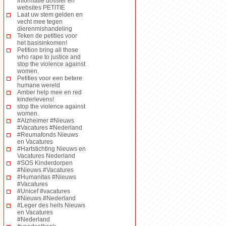
Informatie dossier en
websites PETITIE
Laat uw stem gelden en
vecht mee tegen
dierenmishandeling
Teken de petities voor
het basisinkomen!
Petition bring all those
who rape to justice and
stop the violence against
women.
Petities voor een betere
humane wereld
Amber help mee en red
kinderlevens!
stop the violence against
women.
#Alzheimer #Nieuws
#Vacatures #Nederland
#Reumafonds Nieuws
en Vacatures
#Hartstichting Nieuws en
Vacatures Nederland
#SOS Kinderdorpen
#Nieuws #Vacatures
#Humanitas #Nieuws
#Vacatures
#Unicef #vacatures
#Nieuws #Nederland
#Leger des heils Nieuws
en Vacatures
#Nederland