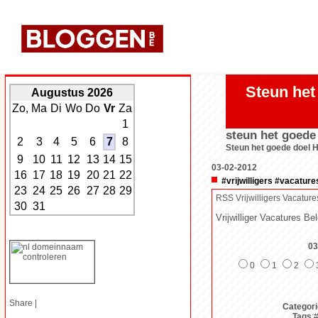
Steun het
Augustus 2026
Zo,
Ma
Di
Wo
Do
Vr
Za
1
steun het goede
2
3
4
5
6
7
8
Steun het goede doel 
9
10
11
12
13
14
15
03-02-2012
16
17
18
19
20
21
22
#vrijwilligers #vacature
23
24
25
26
27
28
29
RSS Vrijwilligers Vacature
30
31
Vrijwilliger Vacatures Bel
03
0
1
2
Share
|
Categori
Tags
: