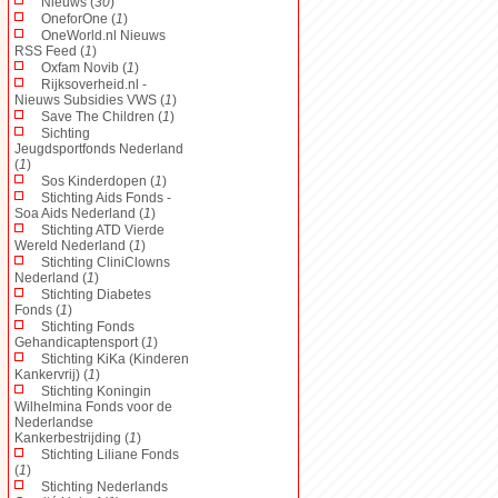
Nieuws (
30
)
OneforOne (
1
)
OneWorld.nl Nieuws
RSS Feed (
1
)
Oxfam Novib (
1
)
Rijksoverheid.nl -
Nieuws Subsidies VWS (
1
)
Save The Children (
1
)
Sichting
Jeugdsportfonds Nederland
(
1
)
Sos Kinderdopen (
1
)
Stichting Aids Fonds -
Soa Aids Nederland (
1
)
Stichting ATD Vierde
Wereld Nederland (
1
)
Stichting CliniClowns
Nederland (
1
)
Stichting Diabetes
Fonds (
1
)
Stichting Fonds
Gehandicaptensport (
1
)
Stichting KiKa (Kinderen
Kankervrij) (
1
)
Stichting Koningin
Wilhelmina Fonds voor de
Nederlandse
Kankerbestrijding (
1
)
Stichting Liliane Fonds
(
1
)
Stichting Nederlands