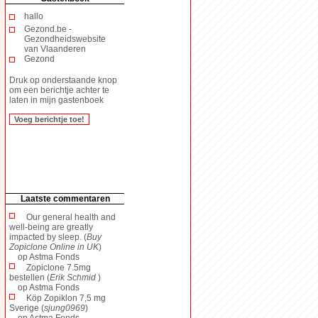
hallo
Gezond.be -
Gezondheidswebsite
van Vlaanderen
Gezond
Druk op onderstaande knop
om een berichtje achter te
laten in mijn gastenboek
Laatste commentaren
Our general health and
well-being are greatly
impacted by sleep. (
Buy
Zopiclone Online in UK
)
op
Astma Fonds
Zopiclone 7.5mg
bestellen (
Erik Schmid
)
op
Astma Fonds
Köp Zopiklon 7,5 mg
Sverige (
sjung0969
)
op
Astma Fonds