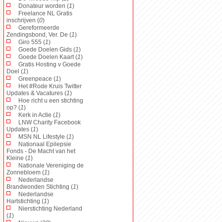
Donateur worden (
1
)
Freelance NL Gratis
inschrijven (
0
)
Gereformeerde
Zendingsbond, Ver. De (
1
)
Giro 555 (
1
)
Goede Doelen Gids (
1
)
Goede Doelen Kaart (
1
)
Gratis Hosting v Goede
Doel (
1
)
Greenpeace (
1
)
Het #Rode Kruis Twitter
Updates & Vacatures (
1
)
Hoe richt u een stichting
op? (
1
)
Kerk in Actie (
1
)
LNW Charity Facebook
Updates (
1
)
MSN NL Lifestyle (
1
)
Nationaal Epilepsie
Fonds - De Macht van het
Kleine (
1
)
Nationale Vereniging de
Zonnebloem (
1
)
Nederlandse
Brandwonden Stichting (
1
)
Nederlandse
Hartstichting (
1
)
Nierstichting Nederland
(
1
)