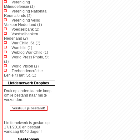
Vereniging
Milieudefensie (
1
)
Vereniging Nationaal
Reumafonds (
1
)
Vereniging Veilig
Verkeer Nederland (
1
)
Voedselbank (
2
)
Voedselbanken
Nederland (
2
)
War Child, St. (
1
)
Warchild (
1
)
Weblog War Child (
1
)
World Press Photo, St.
(
1
)
World Vision (
1
)
Zeehondencrèche
Lenie 't Hart, St. (
1
)
Liefdenetwerk Dropbox
Druk op onderstaande knop
om je bestand naar mij te
verzenden.
Liefdenetwerk is gestart op
17/1/2010 en bestaat
vandaag 6046 dagen!
Gastenboek