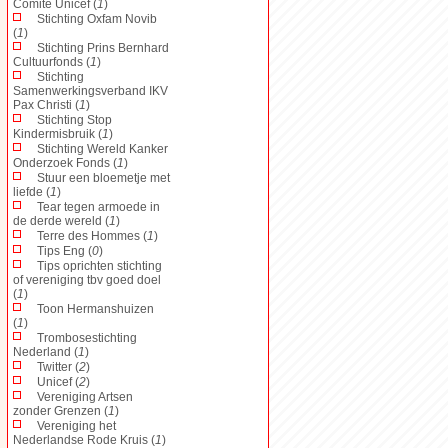
Comité Unicef (
1
)
Stichting Oxfam Novib
(
1
)
Stichting Prins Bernhard
Cultuurfonds (
1
)
Stichting
Samenwerkingsverband IKV
Pax Christi (
1
)
Stichting Stop
Kindermisbruik (
1
)
Stichting Wereld Kanker
Onderzoek Fonds (
1
)
Stuur een bloemetje met
liefde (
1
)
Tear tegen armoede in
de derde wereld (
1
)
Terre des Hommes (
1
)
Tips Eng (
0
)
Tips oprichten stichting
of vereniging tbv goed doel
(
1
)
Toon Hermanshuizen
(
1
)
Trombosestichting
Nederland (
1
)
Twitter (
2
)
Unicef (
2
)
Vereniging Artsen
zonder Grenzen (
1
)
Vereniging het
Nederlandse Rode Kruis (
1
)