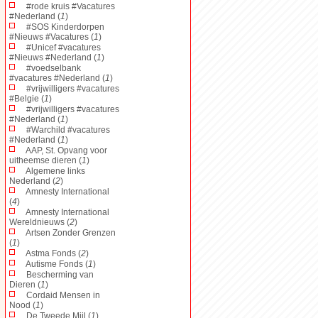
#rode kruis #Vacatures
#Nederland (
1
)
#SOS Kinderdorpen
#Nieuws #Vacatures (
1
)
#Unicef #vacatures
#Nieuws #Nederland (
1
)
#voedselbank
#vacatures #Nederland (
1
)
#vrijwilligers #vacatures
#Belgie (
1
)
#vrijwilligers #vacatures
#Nederland (
1
)
#Warchild #vacatures
#Nederland (
1
)
AAP, St. Opvang voor
uitheemse dieren (
1
)
Algemene links
Nederland (
2
)
Amnesty International
(
4
)
Amnesty International
Wereldnieuws (
2
)
Artsen Zonder Grenzen
(
1
)
Astma Fonds (
2
)
Autisme Fonds (
1
)
Bescherming van
Dieren (
1
)
Cordaid Mensen in
Nood (
1
)
De Tweede Mijl (
1
)