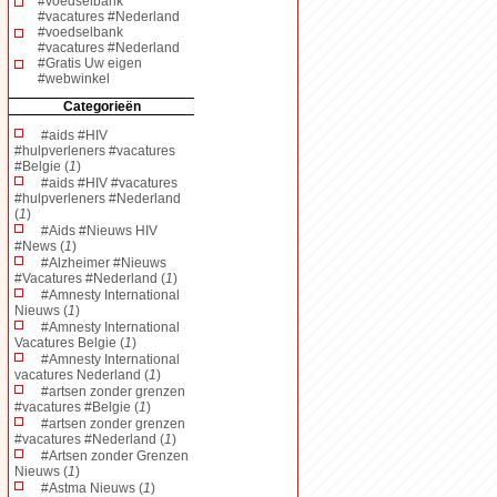
#voedselbank
#vacatures #Nederland
#voedselbank
#vacatures #Nederland
#Gratis Uw eigen
#webwinkel
Categorieën
#aids #HIV
#hulpverleners #vacatures
#Belgie (
1
)
#aids #HIV #vacatures
#hulpverleners #Nederland
(
1
)
#Aids #Nieuws HIV
#News (
1
)
#Alzheimer #Nieuws
#Vacatures #Nederland (
1
)
#Amnesty International
Nieuws (
1
)
#Amnesty International
Vacatures Belgie (
1
)
#Amnesty International
vacatures Nederland (
1
)
#artsen zonder grenzen
#vacatures #Belgie (
1
)
#artsen zonder grenzen
#vacatures #Nederland (
1
)
#Artsen zonder Grenzen
Nieuws (
1
)
#Astma Nieuws (
1
)