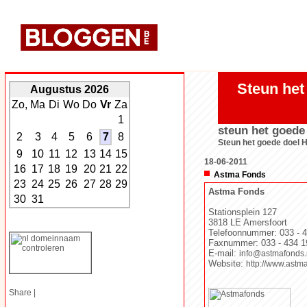
Steun het
Augustus 2026
Zo,
Ma
Di
Wo
Do
Vr
Za
1
steun het goede
2
3
4
5
6
7
8
Steun het goede doel 
9
10
11
12
13
14
15
18-06-2011
16
17
18
19
20
21
22
Astma Fonds
23
24
25
26
27
28
29
Astma Fonds
30
31
Stationsplein 127
3818 LE Amersfoort
Telefoonnummer: 033 - 4
Faxnummer: 033 - 434 1
E-mail:
info@astmafonds.
Website:
http://www.astm
Share
|