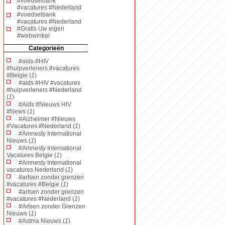
#voedselbank
#vacatures #Nederland
#voedselbank
#vacatures #Nederland
#Gratis Uw eigen
#webwinkel
Categorieën
#aids #HIV
#hulpverleners #vacatures
#Belgie (
1
)
#aids #HIV #vacatures
#hulpverleners #Nederland
(
1
)
#Aids #Nieuws HIV
#News (
1
)
#Alzheimer #Nieuws
#Vacatures #Nederland (
1
)
#Amnesty International
Nieuws (
1
)
#Amnesty International
Vacatures Belgie (
1
)
#Amnesty International
vacatures Nederland (
1
)
#artsen zonder grenzen
#vacatures #Belgie (
1
)
#artsen zonder grenzen
#vacatures #Nederland (
1
)
#Artsen zonder Grenzen
Nieuws (
1
)
#Astma Nieuws (
1
)