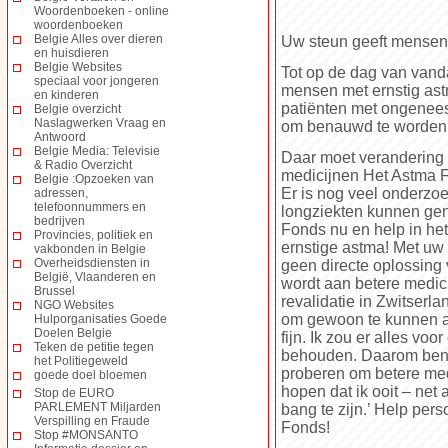
Woordenboeken - online
woordenboeken
Belgie Alles over dieren
Uw steun geeft mensen
en huisdieren
Belgie Websites
Tot op de dag van vand
speciaal voor jongeren
mensen met ernstig ast
en kinderen
patiënten met ongenees
Belgie overzicht
Naslagwerken Vraag en
om benauwd te worden
Antwoord
Belgie Media: Televisie
Daar moet verandering
& Radio Overzicht
medicijnen Het Astma Fo
Belgie :Opzoeken van
Er is nog veel onderzo
adressen,
telefoonnummers en
longziekten kunnen ge
bedrijven
Fonds nu en help in he
Provincies, politiek en
ernstige astma! Met uw 
vakbonden in Belgie
Overheidsdiensten in
geen directe oplossing 
België, Vlaanderen en
wordt aan betere medici
Brussel
revalidatie in Zwitserla
NGO Websites
om gewoon te kunnen a
Hulporganisaties Goede
Doelen Belgie
fijn. Ik zou er alles v
Teken de petitie tegen
behouden. Daarom ben ik
het Politiegeweld
proberen om betere medic
goede doel bloemen
hopen dat ik ooit – ne
Stop de EURO
PARLEMENT Miljarden
bang te zijn.’ Help per
Verspilling en Fraude
Fonds!
Stop #MONSANTO