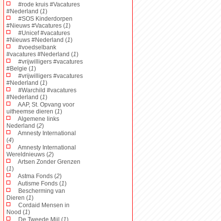
#rode kruis #Vacatures
#Nederland (
1
)
#SOS Kinderdorpen
#Nieuws #Vacatures (
1
)
#Unicef #vacatures
#Nieuws #Nederland (
1
)
#voedselbank
#vacatures #Nederland (
1
)
#vrijwilligers #vacatures
#Belgie (
1
)
#vrijwilligers #vacatures
#Nederland (
1
)
#Warchild #vacatures
#Nederland (
1
)
AAP, St. Opvang voor
uitheemse dieren (
1
)
Algemene links
Nederland (
2
)
Amnesty International
(
4
)
Amnesty International
Wereldnieuws (
2
)
Artsen Zonder Grenzen
(
1
)
Astma Fonds (
2
)
Autisme Fonds (
1
)
Bescherming van
Dieren (
1
)
Cordaid Mensen in
Nood (
1
)
De Tweede Mijl (
1
)