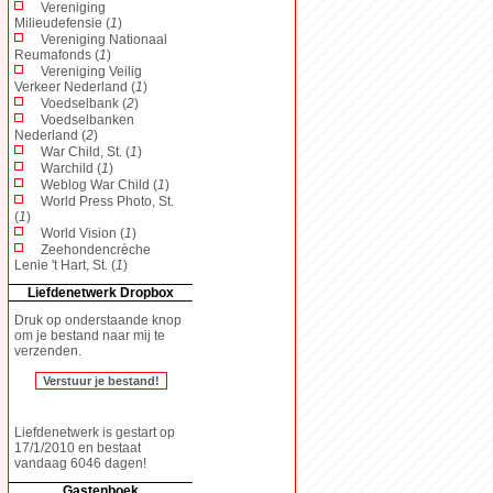
Vereniging
Milieudefensie (
1
)
Vereniging Nationaal
Reumafonds (
1
)
Vereniging Veilig
Verkeer Nederland (
1
)
Voedselbank (
2
)
Voedselbanken
Nederland (
2
)
War Child, St. (
1
)
Warchild (
1
)
Weblog War Child (
1
)
World Press Photo, St.
(
1
)
World Vision (
1
)
Zeehondencrèche
Lenie 't Hart, St. (
1
)
Liefdenetwerk Dropbox
Druk op onderstaande knop
om je bestand naar mij te
verzenden.
Liefdenetwerk is gestart op
17/1/2010 en bestaat
vandaag 6046 dagen!
Gastenboek