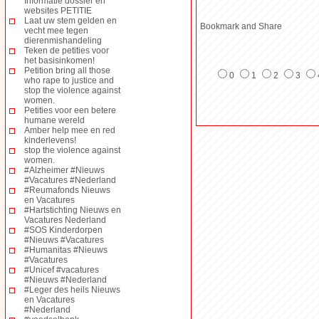
Informatie dossier en
websites PETITIE
Laat uw stem gelden en
vecht mee tegen
dierenmishandeling
Teken de petities voor
het basisinkomen!
Petition bring all those
0
1
2
3
who rape to justice and
stop the violence against
women.
Petities voor een betere
humane wereld
Amber help mee en red
kinderlevens!
stop the violence against
women.
#Alzheimer #Nieuws
#Vacatures #Nederland
#Reumafonds Nieuws
en Vacatures
#Hartstichting Nieuws en
Vacatures Nederland
#SOS Kinderdorpen
#Nieuws #Vacatures
#Humanitas #Nieuws
#Vacatures
#Unicef #vacatures
#Nieuws #Nederland
#Leger des heils Nieuws
en Vacatures
#Nederland