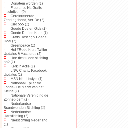
Donateur worden (
1
)
Freelance NL Gratis
inschrijven (
0
)
Gereformeerde
Zendingsbond, Ver. De (
1
)
Giro 555 (
1
)
Goede Doelen Gids (
1
)
Goede Doelen Kaart (
1
)
Gratis Hosting v Goede
Doel (
1
)
Greenpeace (
1
)
Het #Rode Kruis Twitter
Updates & Vacatures (
1
)
Hoe richt u een stichting
op? (
1
)
Kerk in Actie (
1
)
LNW Charity Facebook
Updates (
1
)
MSN NL Lifestyle (
1
)
Nationaal Epilepsie
Fonds - De Macht van het
Kleine (
1
)
Nationale Vereniging de
Zonnebloem (
1
)
Nederlandse
Brandwonden Stichting (
1
)
Nederlandse
Hartstichting (
1
)
Nierstichting Nederland
(
1
)