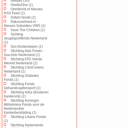
Nieuws (
30
)
OneforOne (
1
)
OneWorld.nl Nieuws
RSS Feed (
1
)
Oxfam Novib (
1
)
Rijksoverheid.nl -
Nieuws Subsidies VWS (
1
)
Save The Children (
1
)
Sichting
Jeugdsportfonds Nederland
(
1
)
Sos Kinderdopen (
1
)
Stichting Aids Fonds -
Soa Aids Nederland (
1
)
Stichting ATD Vierde
Wereld Nederland (
1
)
Stichting CliniClowns
Nederland (
1
)
Stichting Diabetes
Fonds (
1
)
Stichting Fonds
Gehandicaptensport (
1
)
Stichting KiKa (Kinderen
Kankervrij) (
1
)
Stichting Koningin
Wilhelmina Fonds voor de
Nederlandse
Kankerbestrijding (
1
)
Stichting Liliane Fonds
(
1
)
Stichting Nederlands