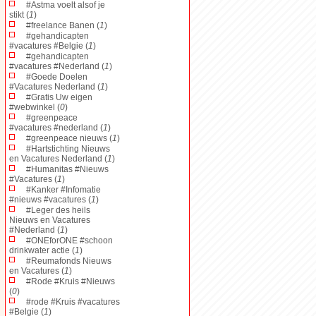
#Astma voelt alsof je
stikt (
1
)
#freelance Banen (
1
)
#gehandicapten
#vacatures #Belgie (
1
)
#gehandicapten
#vacatures #Nederland (
1
)
#Goede Doelen
#Vacatures Nederland (
1
)
#Gratis Uw eigen
#webwinkel (
0
)
#greenpeace
#vacatures #nederland (
1
)
#greenpeace nieuws (
1
)
#Hartstichting Nieuws
en Vacatures Nederland (
1
)
#Humanitas #Nieuws
#Vacatures (
1
)
#Kanker #Infomatie
#nieuws #vacatures (
1
)
#Leger des heils
Nieuws en Vacatures
#Nederland (
1
)
#ONEforONE #schoon
drinkwater actie (
1
)
#Reumafonds Nieuws
en Vacatures (
1
)
#Rode #Kruis #Nieuws
(
0
)
#rode #Kruis #vacatures
#Belgie (
1
)