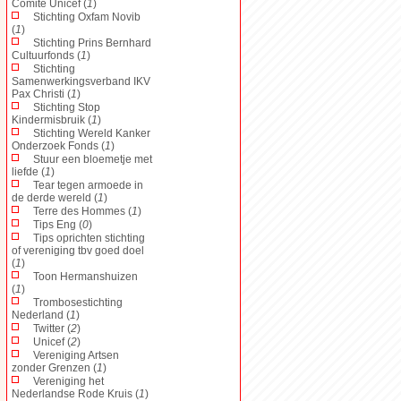
Comité Unicef (
1
)
Stichting Oxfam Novib
(
1
)
Stichting Prins Bernhard
Cultuurfonds (
1
)
Stichting
Samenwerkingsverband IKV
Pax Christi (
1
)
Stichting Stop
Kindermisbruik (
1
)
Stichting Wereld Kanker
Onderzoek Fonds (
1
)
Stuur een bloemetje met
liefde (
1
)
Tear tegen armoede in
de derde wereld (
1
)
Terre des Hommes (
1
)
Tips Eng (
0
)
Tips oprichten stichting
of vereniging tbv goed doel
(
1
)
Toon Hermanshuizen
(
1
)
Trombosestichting
Nederland (
1
)
Twitter (
2
)
Unicef (
2
)
Vereniging Artsen
zonder Grenzen (
1
)
Vereniging het
Nederlandse Rode Kruis (
1
)