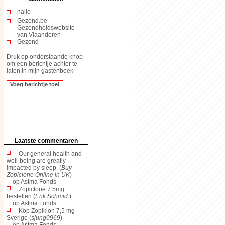
hallo
Gezond.be -
Gezondheidswebsite
van Vlaanderen
Gezond
Druk op onderstaande knop
om een berichtje achter te
laten in mijn gastenboek
Laatste commentaren
Our general health and
well-being are greatly
impacted by sleep. (
Buy
Zopiclone Online in UK
)
op
Astma Fonds
Zopiclone 7.5mg
bestellen (
Erik Schmid
)
op
Astma Fonds
Köp Zopiklon 7,5 mg
Sverige (
sjung0969
)
op
Astma Fonds