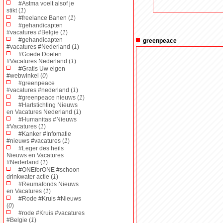
#Astma voelt alsof je
stikt (
1
)
#freelance Banen (
1
)
#gehandicapten
#vacatures #Belgie (
1
)
#gehandicapten
greenpeace
#vacatures #Nederland (
1
)
#Goede Doelen
#Vacatures Nederland (
1
)
#Gratis Uw eigen
#webwinkel (
0
)
#greenpeace
#vacatures #nederland (
1
)
#greenpeace nieuws (
1
)
#Hartstichting Nieuws
en Vacatures Nederland (
1
)
#Humanitas #Nieuws
#Vacatures (
1
)
#Kanker #Infomatie
#nieuws #vacatures (
1
)
#Leger des heils
Nieuws en Vacatures
#Nederland (
1
)
#ONEforONE #schoon
drinkwater actie (
1
)
#Reumafonds Nieuws
en Vacatures (
1
)
#Rode #Kruis #Nieuws
(
0
)
#rode #Kruis #vacatures
#Belgie (
1
)