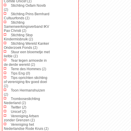
Comité Unicef (
1
)
Stichting Oxfam Novib
(
1
)
Stichting Prins Bernhard
Cultuurfonds (
1
)
Stichting
Samenwerkingsverband IKV
Pax Christi (
1
)
Stichting Stop
Kindermisbruik (
1
)
Stichting Wereld Kanker
Onderzoek Fonds (
1
)
Stuur een bloemetje met
liefde (
1
)
Tear tegen armoede in
de derde wereld (
1
)
Terre des Hommes (
1
)
Tips Eng (
0
)
Tips oprichten stichting
of vereniging tbv goed doel
(
1
)
Toon Hermanshuizen
(
1
)
Trombosestichting
Nederland (
1
)
Twitter (
2
)
Unicef (
2
)
Vereniging Artsen
zonder Grenzen (
1
)
Vereniging het
Nederlandse Rode Kruis (
1
)