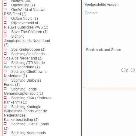
Nieuws (
30
)
Veelgestelde vragen
OneforOne (
1
)
OneWorld.nl Nieuws
Contact
RSS Feed (
1
)
Oxfam Novib (
1
)
Rijksoverheid.nl -
Nieuws Subsidies VWS (
1
)
Save The Children (
1
)
Sichting
Jeugdsportfonds Nederland
(
1
)
Sos Kinderdopen (
1
)
Stichting Aids Fonds -
Soa Aids Nederland (
1
)
Stichting ATD Vierde
Wereld Nederland (
1
)
0
Stichting CliniClowns
Nederland (
1
)
Stichting Diabetes
Fonds (
1
)
Stichting Fonds
Gehandicaptensport (
1
)
Stichting KiKa (Kinderen
Kankervrij) (
1
)
Stichting Koningin
Wilhelmina Fonds voor de
Nederlandse
Kankerbestrijding (
1
)
Stichting Liliane Fonds
(
1
)
Stichting Nederlands