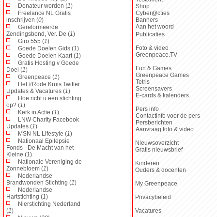
Donateur worden (
1
)
Shop
Freelance NL Gratis
Cyber@cties
inschrijven (
0
)
Banners
Aan het woord
Gereformeerde
Zendingsbond, Ver. De (
1
)
Publicaties
Giro 555 (
1
)
Foto & video
Goede Doelen Gids (
1
)
Greenpeace.TV
Goede Doelen Kaart (
1
)
Gratis Hosting v Goede
Fun & Games
Doel (
1
)
Greenpeace Games
Greenpeace (
1
)
Tetris
Het #Rode Kruis Twitter
Screensavers
Updates & Vacatures (
1
)
E-cards & kalenders
Hoe richt u een stichting
op? (
1
)
Pers info
Kerk in Actie (
1
)
Contactinfo voor de pers
LNW Charity Facebook
Persberichten
Updates (
1
)
Aanvraag foto & video
MSN NL Lifestyle (
1
)
Nationaal Epilepsie
Nieuwsoverzicht
Fonds - De Macht van het
Gratis nieuwsbrief
Kleine (
1
)
Nationale Vereniging de
Kinderen
Zonnebloem (
1
)
Ouders & docenten
Nederlandse
Brandwonden Stichting (
1
)
My Greenpeace
Nederlandse
Hartstichting (
1
)
Privacybeleid
Nierstichting Nederland
(
1
)
Vacatures