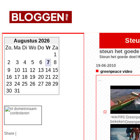
Steu
Augustus 2026
Zo,
Ma
Di
Wo
Do
Vr
Za
steun het goede
1
Steun het goede doel 
2
3
4
5
6
7
8
19-06-2010
9
10
11
12
13
14
15
greenpeace video
16
17
18
19
20
21
22
...
23
24
25
26
27
28
29
30
31
-wachtrij
Greenpe
bekeken
Greenpe
Share
|