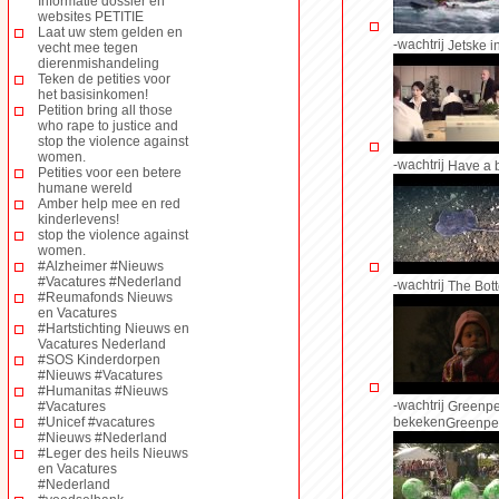
Informatie dossier en
websites PETITIE
Laat uw stem gelden en
-wachtrij
Jetske i
vecht mee tegen
dierenmishandeling
Teken de petities voor
het basisinkomen!
Petition bring all those
who rape to justice and
stop the violence against
women.
-wachtrij
Have a 
Petities voor een betere
humane wereld
Amber help mee en red
kinderlevens!
stop the violence against
women.
#Alzheimer #Nieuws
#Vacatures #Nederland
-wachtrij
The Bot
#Reumafonds Nieuws
en Vacatures
#Hartstichting Nieuws en
Vacatures Nederland
#SOS Kinderdorpen
#Nieuws #Vacatures
#Humanitas #Nieuws
-wachtrij
#Vacatures
Greenpe
#Unicef #vacatures
bekeken
Greenpe
#Nieuws #Nederland
#Leger des heils Nieuws
en Vacatures
#Nederland