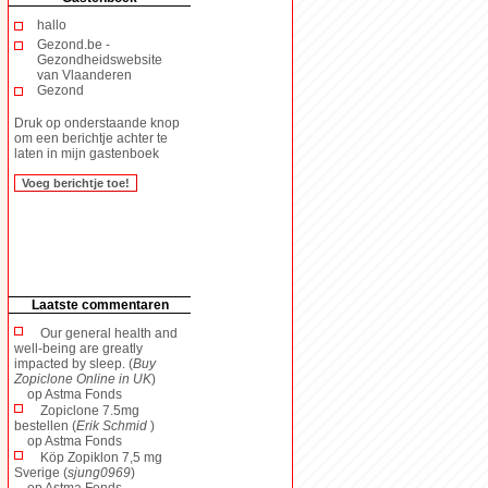
hallo
Gezond.be -
Gezondheidswebsite
van Vlaanderen
Gezond
Druk op onderstaande knop
om een berichtje achter te
laten in mijn gastenboek
Laatste commentaren
Our general health and
well-being are greatly
impacted by sleep. (
Buy
Zopiclone Online in UK
)
op
Astma Fonds
Zopiclone 7.5mg
bestellen (
Erik Schmid
)
op
Astma Fonds
Köp Zopiklon 7,5 mg
Sverige (
sjung0969
)
op
Astma Fonds