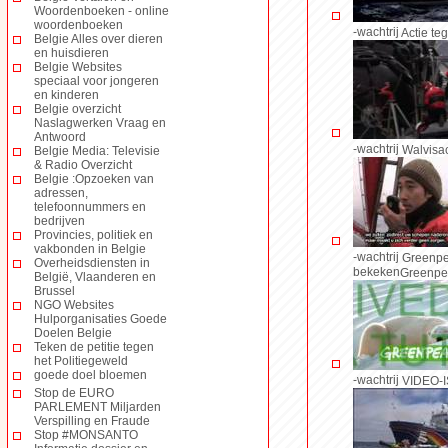
Woordenboeken - online
woordenboeken
-wachtrij
Actie teg
Belgie Alles over dieren
en huisdieren
Belgie Websites
speciaal voor jongeren
en kinderen
Belgie overzicht
Naslagwerken Vraag en
Antwoord
-wachtrij
Walvisac
Belgie Media: Televisie
& Radio Overzicht
Belgie :Opzoeken van
adressen,
telefoonnummers en
bedrijven
Provincies, politiek en
vakbonden in Belgie
-wachtrij
Greenpe
Overheidsdiensten in
bekeken
Greenpe
België, Vlaanderen en
Brussel
NGO Websites
Hulporganisaties Goede
Doelen Belgie
Teken de petitie tegen
het Politiegeweld
goede doel bloemen
-wachtrij
VIDEO-I
Stop de EURO
PARLEMENT Miljarden
Verspilling en Fraude
Stop #MONSANTO