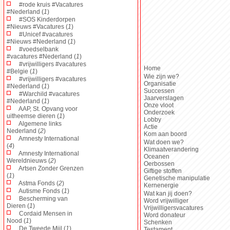
#rode kruis #Vacatures
#Nederland (
1
)
#SOS Kinderdorpen
#Nieuws #Vacatures (
1
)
#Unicef #vacatures
#Nieuws #Nederland (
1
)
#voedselbank
#vacatures #Nederland (
1
)
#vrijwilligers #vacatures
Home
#Belgie (
1
)
Wie zijn we?
#vrijwilligers #vacatures
Organisatie
#Nederland (
1
)
Successen
#Warchild #vacatures
Jaarverslagen
#Nederland (
1
)
Onze vloot
AAP, St. Opvang voor
Onderzoek
uitheemse dieren (
1
)
Lobby
Algemene links
Actie
Nederland (
2
)
Kom aan boord
Amnesty International
Wat doen we?
(
4
)
Klimaatverandering
Amnesty International
Oceanen
Wereldnieuws (
2
)
Oerbossen
Artsen Zonder Grenzen
Giftige stoffen
(
1
)
Genetische manipulatie
Astma Fonds (
2
)
Kernenergie
Autisme Fonds (
1
)
Wat kan jij doen?
Bescherming van
Word vrijwilliger
Dieren (
1
)
Vrijwilligersvacatures
Cordaid Mensen in
Word donateur
Nood (
1
)
Schenken
De Tweede Mijl (
1
)
Testament