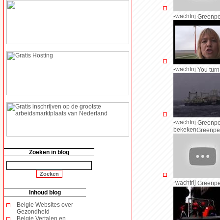
-wachtrij
Greenpe
-wachtrij
You turn
-wachtrij
Greenpe
bekeken
Greenpe
Zoeken in blog
-wachtrij
Greenpea
Inhoud blog
Belgie Websites over
Gezondheid
Belgie Vertalen en