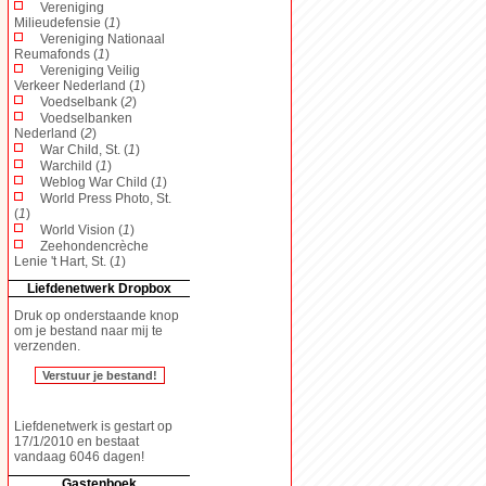
Vereniging
Milieudefensie (
1
)
Vereniging Nationaal
Reumafonds (
1
)
Vereniging Veilig
Verkeer Nederland (
1
)
Voedselbank (
2
)
Voedselbanken
Nederland (
2
)
War Child, St. (
1
)
Warchild (
1
)
Weblog War Child (
1
)
World Press Photo, St.
(
1
)
World Vision (
1
)
Zeehondencrèche
Lenie 't Hart, St. (
1
)
Liefdenetwerk Dropbox
Druk op onderstaande knop
om je bestand naar mij te
verzenden.
Liefdenetwerk is gestart op
17/1/2010 en bestaat
vandaag 6046 dagen!
Gastenboek