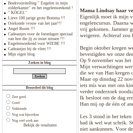
Boekvoorstelling " Engelen in mijn
zolderkamer" en het engelenweekend !
Mama Lindsay haar ve
" KÖGEL"
Eigenlijk moet ik mijn 
Lieve 100 jarige grote Bomma !!!
engelencursus. Daarna wa
Oorkonde vrouw van het jaar!!!
vrij gekomen. Jammer g
Angel Room !!!
Cadeautjes voor de feestdagen speciaal
weigeren. Achteraf zou b
van hen die jij zo moet missen !!!
Engelenweekend voor WIEBE !!!
Begin oktober kregen we
Cadeautjes bij de vleet !!!
bevestigden we onze de
Mijn eigen blog
Op 9 november was het ei
Zoeken in blog
Mijn verwachtingen werd
die we van Han kregen on
Maar op dinsdag 22 nove
iets mis was met ons kin
Beoordeel dit blog
verder onderzoek noodza
Zeer goed
Ik besloot om de dag er
Goed
Han mij op de één of an
Voldoende
Nog wat bijwerken
Les 3 stond in het teke
Nog veel werk aan
had ik wel wat schrik. S
Bekijk de resultaten
niet aankunnen. Voor de 