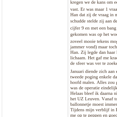
kregen we de kans om een
vast. Er was maar 1 vraa
Han dat zij de vraag in 
schudde stelde zij aan d
cijfer 9 en met een bang 
gekomen was op het woord
zoveel mooie tekens mog
jammer vond) maar toch b
Han. Zij legde dan haar 
lichaam. Het gaf me kra
de sfeer was ver te zoe
Januari diende zich aan
tweede poging enkele da
hoofd malen. Alles zou 
was de operatie eindelij
Helaas bleef ik daarna 
het UZ Leuven. Vanaf to
ballonnetje moest immer
Tijdens mijn verblijf in
me op te peppen en goede