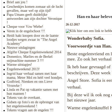
Brief aan jou !
Geschenkjes komen zomaar uit de lucht
gevallen, maar wel op zijn tijd!
Papa Umans geeft duidelijke
Han en haar beleve
antwoorden aan zijn dochter Veronique
!
26-12-2017
Cheque voor Vzw Wiebe!
Veren in de engelschoot !!!
Heidi hakt knopen door en de laatste
Wonderbaby Sofia.
loodjes wegen zwaar in "The Angel
Academy"
Voorwoordje van Han
Nieuwe uitdagingen
Afgifte Cheque Engelenweekend 2014
Beste engelenvriend en 
Domenico, Marlies en de Berkel
mee. Zo ook het verhaa
snijmachine nummer 3 !!!
Warme uitstapjes!
Ik heb haar gevraagd of z
Engelenweekend 2013!
beschrijven. Deze week 
Ingrid haar verhaal samen met haar
mama, Meter Mol en héél veel hondjes.
Angel Store. Sofia is e
Godfried, Nienken en ons Lieve
Vrouwke !
verhaal.
Linda en Pat op vakantie samen met
hun mannen !
Bij deze wil ik ook nog
Tekens van de overkant.
het nieuwe jaar.
Gidsen op foto's en de opbrengst van
het engelenweekend !
Warme engelenknuffel
Tekens vragen aan de engelen !!!