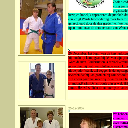
Zoals steeds
vorig jaar 
organisatie
bezig en hopelijk appreciëren de judoka's da
één krijgt Wards bewondering maar twee zij
gefascineerd door de dan-graden) en Werne
open mond naar de demonstratie van Werner 
26 December, het begin van de kerstjudostag
hij mocht op kamp gaan bij één van zijn grot
Ward de max. Ondertussen is er veel verandert
geworden, hij heeft verschillende keren ku
uit de judo. Wat ik wil zeggen is dat op stag
tevreden dat hij kan gaan en hij zou het ook 
zijn er een paar niet meer bij. Shauny en Che
Brandon,Karim,Dylan,Louie zijn er wel. Hij
Louie. Het zal willicht de rumoerigste kame
25-12-2007
We hebben 
vrienden f
deze komen
gisterenmo