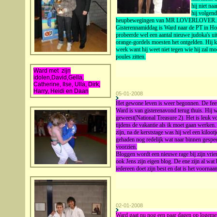
hij niet n
hij volgend
heupbewegingen van MR LOVERLOVER. Want 
Gisterennamiddag is Ward naar de PT in Hoo
probeerde wel een aantal nieuwe judoka's uit
orange-gordels moesten het ontgelden. Hij k
week want hij weet niet tegen wie hij zal mo
poules zitten.
Ward met zijn
idolen,David,Gella,
Catherine, Ilse, Ulla, Dirk,
Harry, Heidi en Daan
05-01-2008
Het gewone leven is weer begonnen. De fees
Ward is van gisterenavond terug thuis. Hij 
geweest(National Treasure 2). Het is leuk 
tijdens de vakantie als ik moet gaan werken
zijn, na de kerststage was hij wel een kiloot
gehaden nog redelijk wat naar binnen gespee
voorzien.
Bloggen wordt een nieuwe rage bij zijn vri
ook Jens zijn eigen blog. De ene zijn al wat 
iedereen doet zijn best en dat is het voornaa
02-01-2008
Ward gaat nu nog een paar dagen op logemen