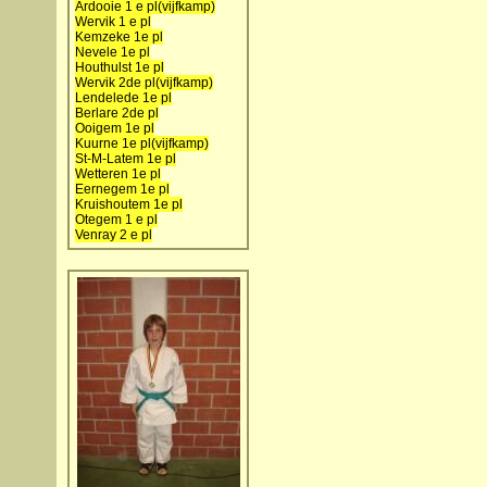
Ardooie 1 e pl(vijfkamp)
Wervik 1 e pl
Kemzeke 1e pl
Nevele 1e pl
Houthulst 1e pl
Wervik 2de pl(vijfkamp)
Lendelede 1e pl
Berlare 2de pl
Ooigem 1e pl
Kuurne 1e pl(vijfkamp)
St-M-Latem 1e pl
Wetteren 1e pl
Eernegem 1e pl
Kruishoutem 1e pl
Otegem 1 e pl
Venray 2 e pl