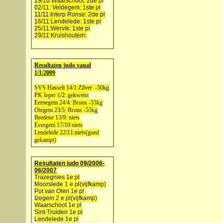
19/10:Waarschoot: 2de pl
02/11: Veldegem: 1ste pl
11/11:Interp Ronse: 2de pl
16/11:Lendelede: 1ste pl
25/11:Wervik: 1ste pl
29/11:Kruishoutem:
Resultaten judo vanaf
1/1/2009
SVS Hasselt 14/1:Zilver -50kg
PK Ieper 1/2: gekwetst
Eernegem 24/4: Brons -55kg
Otegem 23/5: Brons -55kg
Bredene 13/9: niets
Evergem 17/10:niets
Lendelede 22/11:niets(goed
gekampt)
Resultaten judo 09/2006-
06/2007
Trazegnies 1e pl
Moorslede 1 e pl(vijfkamp)
Pot van Olen 1e pl
Izegem 2 e pl(vijfkamp)
Waarschoot 1e pl
Sint-Truiden 1e pl
Lendelede 1e pl