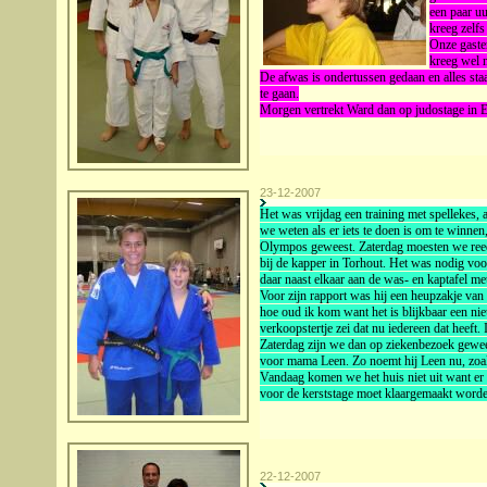
een paar u
kreeg zelfs
Onze gaste
kreeg wel n
De afwas is ondertussen gedaan en alles staa
te gaan.
Morgen vertrekt Ward dan op judostage in 
23-12-2007
Het was vrijdag een training met spellekes, 
we weten als er iets te doen is om te winnen
Olympos geweest. Zaterdag moesten we ree
bij de kapper in Torhout. Het was nodig voor
daar naast elkaar aan de was- en kaptafel me
Voor zijn rapport was hij een heupzakje van
hoe oud ik kom want het is blijkbaar een ni
verkoopstertje zei dat nu iedereen dat heeft.
Zaterdag zijn we dan op ziekenbezoek gewee
voor mama Leen. Zo noemt hij Leen nu, zoal
Vandaag komen we het huis niet uit want er 
voor de kerststage moet klaargemaakt word
22-12-2007