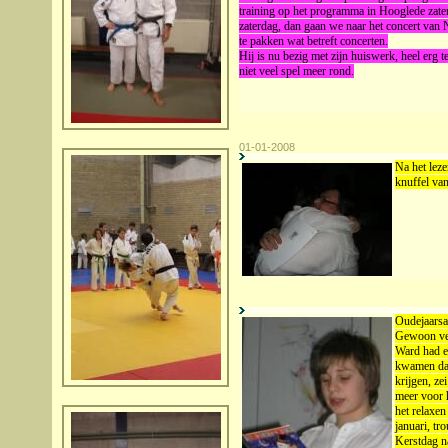
training op het programma in Hooglede zater
zaterdag, dan gaan we naar het concert van 
te pakken wat betreft concerten.
Hij is nu bezig met zijn huiswerk, heel erg 
niet veel spel meer rond.
01-01-2008
Na het leze
knuffel va
Oudejaarsa
Gewoon veel
Ward had ee
kwamen dan 
krijgen, ze
meer voor 
het relaxen
januari, tr
Kerstdag n