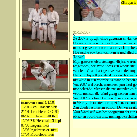
Zijn opa is
31-12-2007
Zo 2007 is op zijn einde gekomen en dan den
Hoogtepunten en teleurstellingen, nieuwe vr
mensen geven je ook een ander zicht op bepaald
Hoe oud je ook bent toch kun je nog altijd bi
'Je sais'.
Mijn grootste teleurstellingen dit jaar wa
reageerden, hoe Ward soms zijn woede niet k
vandien. Maar daartegenover staan de hoogte
Het is nu bijna 9 jaar dat ik praktisch alleen
niet altijd in zijn voordeel is maar op het ei
Wat 2007 wel bracht waren een paar heel goe
mee beleefde. Mensen die me steunden en d
vooral mensen die Ward graag zien en hem 
Wat 2007 ook bracht waren de momenten waar 
tornooien vanaf 1/1/10:
in Venray, de manier hoe hij zich na een min
13/01:SVS Hasselt: niets
Zijn goede resultaat in school. Dat waren g
21/01: Lendelede: GOUD
Voor Ward zelf was het hoogtepunt dat zijn
06/02:PK Ieper: BRONS
elkaar en voor hem onze meningsverschillen
13/02:RK Herentals: 5de pl
07/03:Izegem: niets
13/03:Ingelmunster: niets
17/04:Moorslede: niets