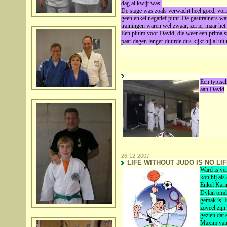
dag al kwijt was.
De stage was zoals verwacht heel goed, vorig 
geen enkel negatief punt. De gasttrainers 
trainingen waren wel zwaar, zei ie, maar het
Een pluim voor David, die weer een prima st
paar dagen langer duurde dus kijkt hij al uit
Een typisch
aan David
26-12-2007
LIFE WITHOUT JUDO IS NO LIFE
Ward is ve
kon hij als
Enkel Karim
Dylan omdat
gemak is. E
zoveel zijn
gezien dat 
Maxim van 