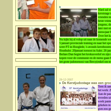
Ward zal w
kerststage 
vrienden mi
beste vrien
jongens, de
later met e
nieuwjaar b
Over het k
Nu kijkt hij al volop uit naar de komende w
5 januari provinciale training en naar het s
weer PT in Hooglede, 's avonds kerstboomver
Houthulst. 20januari tornooi in Aalst. 26 jan
Berlare.Dan begint het krokusverlof en zijn
kopen voor de communie en de menu gaan be
het grote judotornooi van Bercy(enkel om t
29-12-2007
De Kerstjudostage was een gro
Toen ik aa
het werk. 
Aan de pau
tevreden ui
week panie
gekeken in 
gsm zou ges