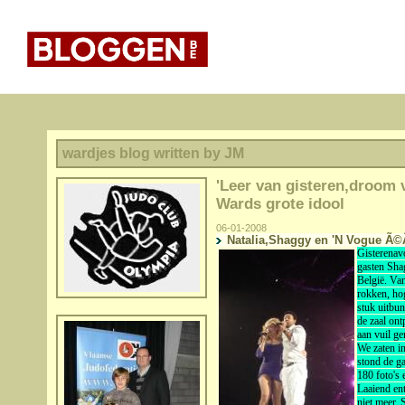
wardjes blog written by JM
'Leer van gisteren,droom 
Wards grote idool
06-01-2008
Natalia,Shaggy en 'N Vogue 
Gisterenav
gasten Shag
België. Va
rokken, ho
stuk uitbun
de zaal on
aan vuil ge
We zaten i
stond de ga
180 foto's 
Laaiend ent
niet meer. 