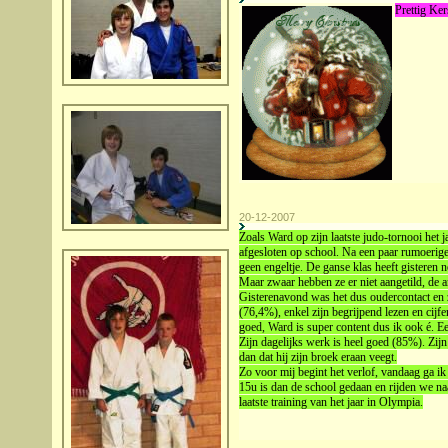
Prettig Kers
20-12-2007
Zoals Ward op zijn laatste judo-tornooi het j
afgesloten op school. Na een paar rumoerige 
geen engeltje. De ganse klas heeft gisteren
Maar zwaar hebben ze er niet aangetild, de a
Gisterenavond was het dus oudercontact en 
(76,4%), enkel zijn begrijpend lezen en cijf
goed, Ward is super content dus ik ook é. Ee
Zijn dagelijks werk is heel goed (85%). Zijn
dan dat hij zijn broek eraan veegt.
Zo voor mij begint het verlof, vandaag ga i
15u is dan de school gedaan en rijden we 
laatste training van het jaar in Olympia.