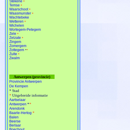
Stekene
*
Temse
*
Waarschoot
*
Waasmunster
*
Wachtebeke
Wetteren
*
Wichelen
Wortegem-Petegem
Zele
*
Zelzate
*
Zingem
Zomergem
Zottegem
*
*
Zulte
*
Zwalm
Antwerpen (provincie)
Provincie Antwerpen
De Kempen
*
Stad
*
Uitgebreide informatie
Aartselaar
*
*
Antwerpen
Arendonk
*
Baarle-Hertog
Balen
Beerse
Berlaar
Boechout