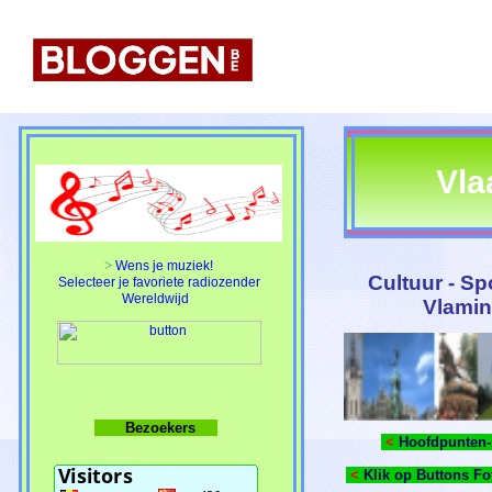
Vla
>
Wens je muziek!
Cultuur - Spo
Selecteer je favoriete radiozender
Wereldwijd
Vlamin
Bezoekers
<
Hoofdpunten-i
<
Klik op Buttons Fot