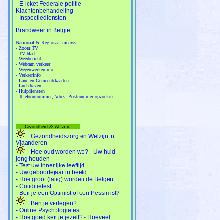
- E-loket Federale politie -
Klachtenbehandeling
- Inspectiediensten
Brandweer in België
Nationaal & Regionaal nieuws
- Zoom TV
- TV blad
- Weerbericht
- Webcam verkeer
- Wegenwerkeninfo
- Verkeerinfo
- Land en Gemeentekaarten
- Luchthaven
- Hulpdiensten
- Telefoonnummer; Adres; Postnummer opzoeken
Gezondheid & Welzijn
Gezondheidszorg en Welzijn in
Vlaanderen
Hoe oud worden we? - Uw huid
jong houden
- Test uw innerlijke leeftijd
- Uw geboortejaar in beeld
- Hoe groot (lang) worden de Belgen
- Conditietest
- Ben je een Optimist of een Pessimist?
Ben je verlegen?
- Online Psychologietest
- Hoe goed ken je jezelf? - Hoeveel