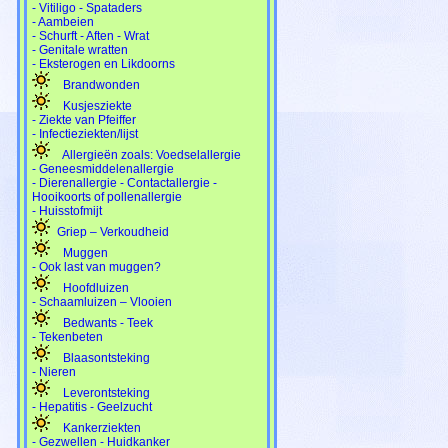
- Vitiligo - Spataders
- Aambeien
- Schurft - Aften - Wrat
- Genitale wratten
- Eksterogen en Likdoorns
Brandwonden
Kusjesziekte
- Ziekte van Pfeiffer
- Infectieziekten/lijst
Allergieën zoals: Voedselallergie
- Geneesmiddelenallergie
- Dierenallergie - Contactallergie -
Hooikoorts of pollenallergie
- Huisstofmijt
Griep – Verkoudheid
Muggen
- Ook last van muggen?
Hoofdluizen
- Schaamluizen – Vlooien
Bedwants - Teek
- Tekenbeten
Blaasontsteking
- Nieren
Leverontsteking
- Hepatitis - Geelzucht
Kankerziekten
- Gezwellen - Huidkanker