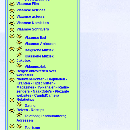
Vlaamse Film
Vlaamse actrices
Vlaamse acteurs
Vlaamse Komieken
Vlaamse Schrijvers
Vlaamse lied
Vlaamse Artiesten
Belgische Muziek
Klassieke Muziek
Jukebox
Videomuziek
Belgen ontevreden over
werksfeer
Nieuwsberichten - Dagbladen -
Kranten - Tijdschriften -
Magazines - TV-kanalen - Radio-
zenders - Naaktfoto's - Plezante
websites - CandidCamera
Relatietips
Dating
Reizen - Reistips
Telefoon; Landnummers;
Adressen
Toerisme