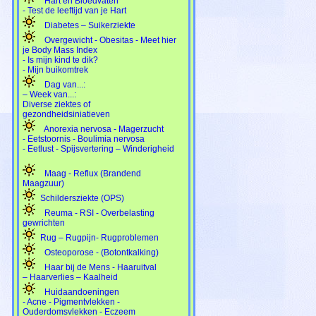
Hart en Bloedvaten
- Test de leeftijd van je Hart
Diabetes – Suikerziekte
Overgewicht - Obesitas - Meet hier
je Body Mass Index
- Is mijn kind te dik?
- Mijn buikomtrek
Dag van...:
– Week van...:
Diverse ziektes of
gezondheidsiniatieven
Anorexia nervosa - Magerzucht
- Eetstoornis - Boulimia nervosa
- Eetlust - Spijsvertering – Winderigheid
Maag - Reflux (Brandend
Maagzuur)
Schildersziekte (OPS)
Reuma - RSI - Overbelasting
gewrichten
Rug – Rugpijn- Rugproblemen
Osteoporose - (Botontkalking)
Haar bij de Mens - Haaruitval
– Haarverlies – Kaalheid
Huidaandoeningen
- Acne - Pigmentvlekken -
Ouderdomsvlekken - Eczeem