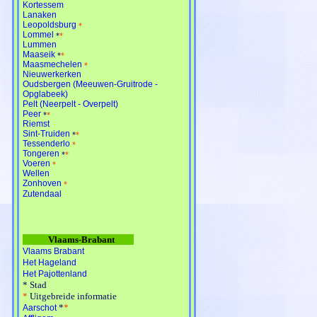
Kortessem
Lanaken
Leopoldsburg
*
Lommel
*
*
Lummen
Maaseik
*
*
Maasmechelen
*
Nieuwerkerken
Oudsbergen (Meeuwen-Gruitrode -
Opglabeek)
Pelt (Neerpelt - Overpelt)
Peer
*
*
Riemst
Sint-Truiden
*
*
Tessenderlo
*
Tongeren
*
*
Voeren
*
Wellen
Zonhoven
*
Zutendaal
Vlaams-Brabant
Vlaams Brabant
Het Hageland
Het Pajottenland
*
Stad
*
Uitgebreide informatie
*
*
Aarschot