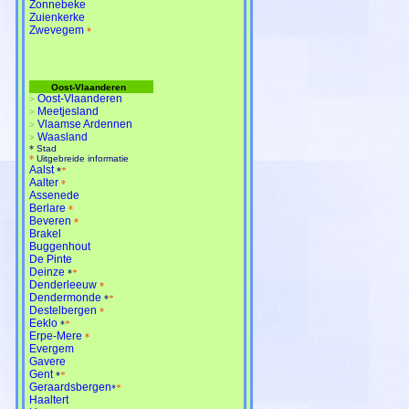
Zonnebeke
Zuienkerke
Zwevegem
*
Oost-Vlaanderen
Oost-Vlaanderen
>
Meetjesland
>
Vlaamse Ardennen
>
Waasland
>
*
Stad
*
Uitgebreide informatie
Aalst
*
*
Aalter
*
Assenede
Berlare
*
Beveren
*
Brakel
Buggenhout
De Pinte
Deinze
*
*
Denderleeuw
*
Dendermonde
*
*
Destelbergen
*
Eeklo
*
*
Erpe-Mere
*
Evergem
Gavere
Gent
*
*
Geraardsbergen
*
*
Haaltert