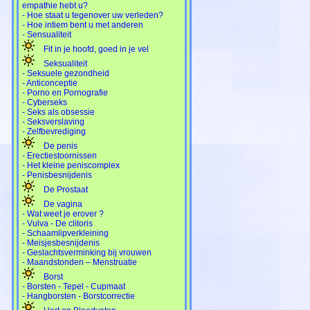
empathie hebt u?
- Hoe staat u tegenover uw verleden?
- Hoe intiem bent u met anderen
- Sensualiteit
Fit in je hoofd, goed in je vel
Seksualiteit
- Seksuele gezondheid
- Anticonceptie
- Porno en Pornografie
- Cyberseks
- Seks als obsessie
- Seksverslaving
- Zelfbevrediging
De penis
- Erectiestoornissen
- Het kleine peniscomplex
- Penisbesnijdenis
De Prostaat
De vagina
- Wat weet je erover ?
- Vulva - De clitoris
- Schaamlipverkleining
- Meisjesbesnijdenis
- Geslachtsverminking bij vrouwen
- Maandstonden – Menstruatie
Borst
- Borsten - Tepel - Cupmaat
- Hangborsten - Borstcorrectie