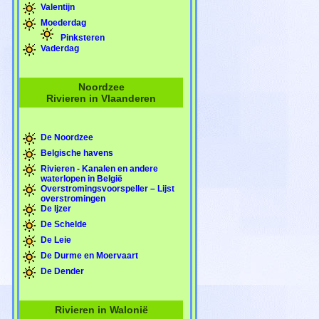
Valentijn
Moederdag
Pinksteren
Vaderdag
Noordzee
Rivieren in Vlaanderen
De Noordzee
Belgische havens
Rivieren - Kanalen en andere
waterlopen in België
Overstromingsvoorspeller – Lijst
overstromingen
De Ijzer
De Schelde
De Leie
De Durme en Moervaart
De Dender
Rivieren in Walonië