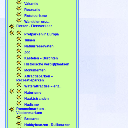
Vakantie
Recreatie
Fietstoerisme
Wandelen enz...
Fietsen - Fietsverkeer
Pretparken in Europa
Tuinen
Natuurreservaten
Zoo
Kastelen – Burchten
Historische verblijfplaatsen
Monumenten
Attractieparken –
Recreatieparken
Waterattracties – enz…
Naturisme
Naaktstranden
Nudisme
Rommelmarkten -
Vlooienmarkten
Brocante
Hobbybeurzen - Ruilbeurzen