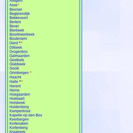
Affligem
*
Asse
Beersel
Begijnendijk
Bekkevoort
Bertem
Bever
Bierbeek
Boortmeerbeek
Boutersem
*
*
Diest
Dilbeek
Drogenbos
Galmaarden
Geetbets
Glabbeek
Gooik
*
Grimbergen
Haacht
*
*
Halle
Herent
Herne
Hoegaarden
Hoeilaart
Holsbeek
Huldenberg
Kampenhout
Kapelle-op-den-Bos
Keerbergen
Kortenaken
Kortenberg
Kraainem