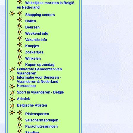
Wekelijkse markten in België
en Nederland
Shopping centers
Hallen
Beurzen
Weekend info
Vakantie info
Koopjes
Zoekertjes
Winkelen
Kopen op zondag
Lekkerste Gemeenten van
Vlaanderen
Informatie voor Senioren -
Vlaanderen & Nederland
Horoscoop
Sport in Vlaanderen - België
Atletiek
Belgische Atleten
Risicosporten
Valschermspringen
Parachutespringen
Skydive