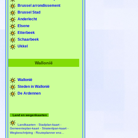
Brussel arrondissement
Brussel Stad
Anderlecht
Elsene
Etterbeek
Schaarbeek
Ukkel
Wallonië
Wallonië
Steden in Wallonië
De Ardennen
Land en wegenkaarten
Landkaarten - Stadplan-kaart -
Gemeenteplan-kaart - Stratenlpan-kaart -
Wegbeschrijving - Routeplanner enz...