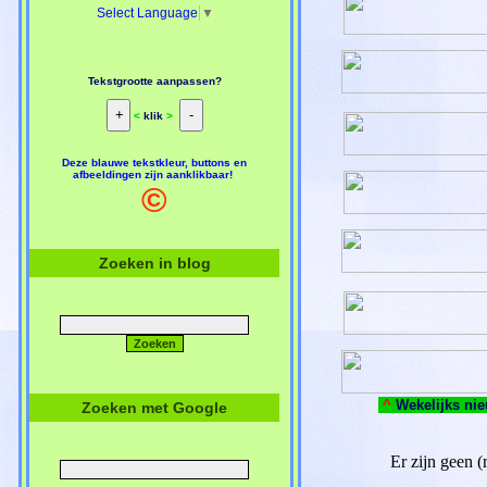
Select Language
▼
Tekstgrootte aanpassen?
<
klik
>
Deze blauwe tekstkleur, buttons en
afbeeldingen zijn aanklikbaar!
©
Zoeken in blog
^
Wekelijks nie
Zoeken met Google
Er zijn geen (