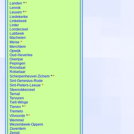
*
*
Landen
Lennik
*
*
Leuven
Liedekerke
Linkebeek
Linter
Londerzeel
Lubbeek
Machelen
*
Meise
Merchtem
Opwijk
Oud-Heverlee
Overijse
Pepingen
Roosdaal
Rotselaar
*
*
Scherpenheuvel-Zichem
Sint-Genesius-Rode
*
Sint-Pieters-Leeuw
Steenokkerzeel
Ternat
Tervuren
Tielt-Winge
*
*
Tienen
Tremelo
*
*
Vilvoorde
Wemmel
Wezembeek-Oppem
Zaventem
Zemst