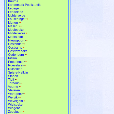
Kuurne
Langemark-Poelkapelle
Ledegem
Lendelede
Lichtervelde
Lo-Reninge
*
*
Menen
*
*
Mesen
*
*
Meulebeke
Middelkerke
*
Moorslede
Nieuwpoort
*
*
Oostende
*
*
Oostkamp
*
Oostrozebeke
Oudenburg
*
*
Pittem
Poperinge
*
*
Roeselare
*
*
Ruiselede
Spiere-Helkijn
Staden
Tielt
*
*
Torhout
*
*
Veurne
*
*
Vleteren
Waregem
*
*
Wervik
*
*
Wevelgem
*
Wielsbeke
Wingene
Zedelgem
*