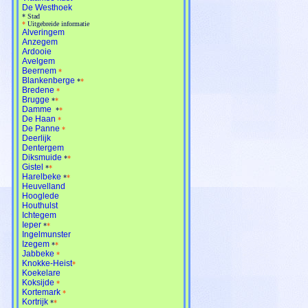
De Westhoek
*
Stad
*
Uitgebreide informatie
Alveringem
Anzegem
Ardooie
Avelgem
Beernem
*
Blankenberge
*
*
Bredene
*
Brugge
*
*
Damme
*
*
De Haan
*
De Panne
*
Deerlijk
Dentergem
Diksmuide
*
*
Gistel
*
*
Harelbeke
*
*
Heuvelland
Hooglede
Houthulst
Ichtegem
Ieper
*
*
Ingelmunster
Izegem
*
*
Jabbeke
*
Knokke-Heist
*
Koekelare
Koksijde
*
Kortemark
*
Kortrijk
*
*