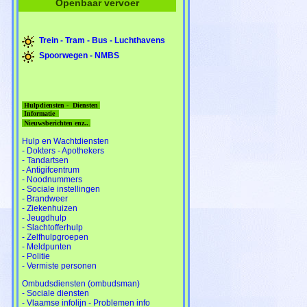
Openbaar vervoer
Trein - Tram - Bus - Luchthavens
Spoorwegen - NMBS
Hulpdiensten - Diensten
Informatie
Nieuwsberichten enz..
.
Hulp en Wachtdiensten
- Dokters - Apothekers
- Tandartsen
- Antigifcentrum
- Noodnummers
- Sociale instellingen
- Brandweer
- Ziekenhuizen
- Jeugdhulp
- Slachtofferhulp
- Zelfhulpgroepen
- Meldpunten
- Politie
- Vermiste personen
Ombudsdiensten (ombudsman)
- Sociale diensten
- Vlaamse infolijn - Problemen info