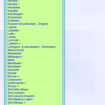
Hamme
*
Herzele
*
Horebeke
Kaprijke
Kluisbergen
Knesselare
Kruibeke
*
Kruisem (Kruishoutem - Zingen)
Laarne
Lebbeke
*
Lede
*
Lierde
Lochristi
*
Lokeren
*
*
Lievegem (Lovendegem - Zomergem -
Waarschoot)
Maarkedal
Maldegem
*
Melle
Merelbeke
*
Moerbeke
*
Nazareth
Nevele
Ninove
*
*
Oosterzele
*
Oudenaarde
*
*
Ronse
*
*
Sint-Gillis-Waas
*
Sint-Laureins
Sint-Lievens-Houtem
Sint-Martens-Latem
Sint-Niklaas
*
*