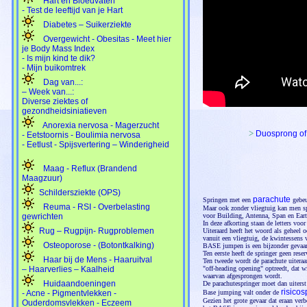
Hart en Bloedvaten
- Test de leeftijd van je Hart
Diabetes – Suikerziekte
Overgewicht - Obesitas - Meet hier
je Body Mass Index
- Is mijn kind te dik?
- Mijn buikomtrek
Dag van...:
– Week van...:
Diverse ziektes of
gezondheidsiniatieven
Anorexia nervosa - Magerzucht
>
Duosprong o
- Eetstoornis - Boulimia nervosa
- Eetlust - Spijsvertering – Winderigheid
Maag - Reflux (Brandend
Maagzuur)
Schildersziekte (OPS)
parachute
Springen met een
gebeur
Reuma - RSI - Overbelasting
Maar ook zonder vliegtuig kan men sp
gewrichten
voor Building, Antenna, Span en Eart
In deze afkorting staan de letters voo
Rug – Rugpijn- Rugproblemen
Uiteraard heeft het woord als geheel o
vanuit een vliegtuig, de kwintessens v
Osteoporose - (Botontkalking)
BASE jumpen is een bijzonder gevaarli
Ten eerste heeft de springer geen rese
Haar bij de Mens - Haaruitval
Ten tweede wordt de parachute uitera
– Haarverlies – Kaalheid
"off-heading opening" optreedt, dat w
waarvan afgesprongen wordt.
Huidaandoeningen
De parachutespringer moet dan uiterst
risicos
- Acne - Pigmentvlekken -
Base jumping valt onder de
Gezien het grote gevaar dat eraan verb
Ouderdomsvlekken - Eczeem