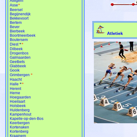
Affligem
*
Asse
Beersel
Begijnendijk
Bekkevoort
Bertem
Bever
Bierbeek
Atletiek
Boortmeerbeek
Boutersem
*
*
Diest
Dilbeek
Drogenbos
Galmaarden
Geetbets
Glabbeek
Gooik
*
Grimbergen
Haacht
*
*
Halle
Herent
Herne
Hoegaarden
Hoeilaart
Holsbeek
Huldenberg
Kampenhout
Kapelle-op-den-Bos
Keerbergen
Kortenaken
Kortenberg
Kraainem