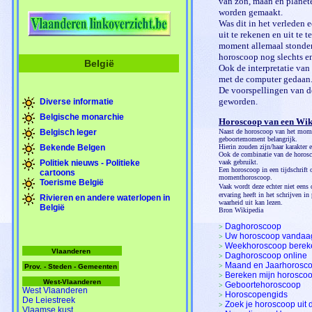
van zon, maan en planet
worden gemaakt.
Was dit in het verleden e
uit te rekenen en uit te
moment allemaal stonden
horoscoop nog slechts e
België
Ook de interpretatie va
met de computer gedaan
De voorspellingen van de
geworden.
Diverse informatie
Belgische monarchie
Horoscoop van een Wik
Belgisch leger
Naast de horoscoop van het mome
geboortemoment belangrijk.
Bekende Belgen
Hierin zouden zijn/haar karakter e
Ook de combinatie van de horos
Politiek nieuws - Politieke
vaak gebruikt.
Een horoscoop in een tijdschrift
cartoons
momenthoroscoop.
Toerisme België
Vaak wordt deze echter niet eens
ervaring heeft in het schrijven i
Rivieren en andere waterlopen in
waarheid uit kan lezen.
België
Bron Wikipedia
Daghoroscoop
>
Uw horoscoop vandaag
>
Weekhoroscoop bere
>
Vlaanderen
Daghoroscoop online
>
Maand en Jaarhorosc
>
Prov. - Steden - Gemeenten
Bereken mijn horosco
>
West-Vlaanderen
Geboortehoroscoop
>
West Vlaanderen
Horoscopengids
>
De Leiestreek
Zoek je horoscoop uit
>
Vlaamse kust