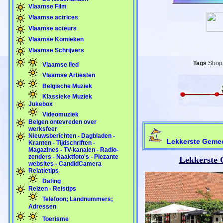
Vlaamse Film
Vlaamse actrices
Vlaamse acteurs
Vlaamse Komieken
Vlaamse Schrijvers
Tags
:Shop
Vlaamse lied
Vlaamse Artiesten
Belgische Muziek
Klassieke Muziek
Jukebox
Videomuziek
Belgen ontevreden over
werksfeer
Nieuwsberichten - Dagbladen -
Lekkerste Gemee
Kranten - Tijdschriften -
Magazines - TV-kanalen - Radio-
zenders - Naaktfoto's - Plezante
Lekkerste 
websites - CandidCamera
Relatietips
Dating
Reizen - Reistips
Telefoon; Landnummers;
Adressen
Toerisme