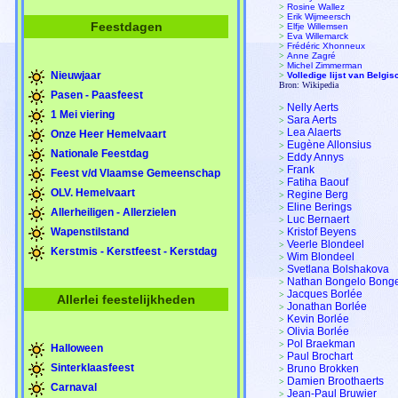
>
Rosine Wallez
>
Erik Wijmeersch
Feestdagen
>
Elfje Willemsen
>
Eva Willemarck
>
Frédéric Xhonneux
>
Anne Zagré
>
Michel Zimmerman
Nieuwjaar
>
Volledige lijst van Belgis
Bron: Wikipedia
Pasen - Paasfeest
Nelly Aerts
>
1 Mei viering
Sara Aerts
>
Lea Alaerts
Onze Heer Hemelvaart
>
Eugène Allonsius
>
Nationale Feestdag
Eddy Annys
>
Frank
>
Feest v/d Vlaamse Gemeenschap
Fatiha Baouf
>
OLV. Hemelvaart
Regine Berg
>
Eline Berings
>
Allerheiligen - Allerzielen
Luc Bernaert
>
Wapenstilstand
Kristof Beyens
>
Veerle Blondeel
>
Kerstmis - Kerstfeest - Kerstdag
Wim Blondeel
>
Svetlana Bolshakova
>
Nathan Bongelo Bong
>
Jacques Borlée
>
Allerlei feestelijkheden
Jonathan Borlée
>
Kevin Borlée
>
Olivia Borlée
>
Pol Braekman
>
Halloween
Paul Brochart
>
Sinterklaasfeest
Bruno Brokken
>
Damien Broothaerts
>
Carnaval
Jean-Paul Bruwier
>