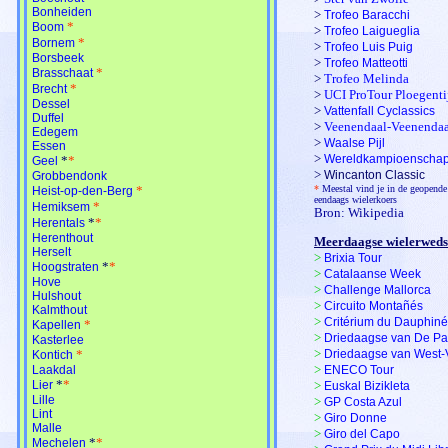
Bonheiden
>
Trofeo Baracchi
*
Boom
>
Trofeo Laigueglia
*
Bornem
>
Trofeo Luis Puig
Borsbeek
>
Trofeo Matteotti
*
Brasschaat
>
Trofeo Melinda
*
Brecht
>
UCI ProTour Ploegentij
Dessel
>
Vattenfall Cyclassics
Duffel
>
Veenendaal-Veenendaa
Edegem
>
Waalse Pijl
Essen
>
Wereldkampioenschap
*
*
Geel
>
Wincanton Classic
Grobbendonk
*
*
Meestal vind je in de geopende 
Heist-op-den-Berg
eendaags wielerkoers
*
Hemiksem
Bron: Wikipedia
*
*
Herentals
Herenthout
Meerdaagse wielerweds
Herselt
>
Brixia Tour
*
*
Hoogstraten
>
Catalaanse Week
Hove
>
Challenge Mallorca
Hulshout
>
Circuito Montañés
Kalmthout
>
Critérium du Dauphiné
*
Kapellen
>
Driedaagse van De Pa
Kasterlee
>
*
Driedaagse van West-
Kontich
>
Laakdal
ENECO Tour
*
*
Lier
>
Euskal Bizikleta
Lille
>
GP Costa Azul
Lint
>
Giro Donne
Malle
>
Giro del Capo
*
*
Mechelen