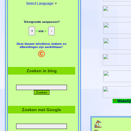
Select Language
▼
Tekstgrootte aanpassen?
<
klik
>
Deze blauwe tekstkleur, buttons en
afbeeldingen zijn aanklikbaar!
©
Zoeken in blog
^
Wekelij
Zoeken met Google