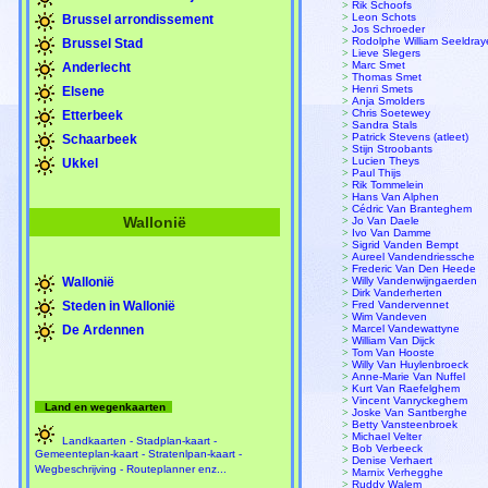
>
Rik Schoofs
>
Leon Schots
Brussel arrondissement
>
Jos Schroeder
>
Rodolphe William Seeldray
Brussel Stad
>
Lieve Slegers
>
Marc Smet
Anderlecht
>
Thomas Smet
>
Henri Smets
Elsene
>
Anja Smolders
>
Chris Soetewey
Etterbeek
>
Sandra Stals
>
Patrick Stevens (atleet)
Schaarbeek
>
Stijn Stroobants
>
Lucien Theys
Ukkel
>
Paul Thijs
>
Rik Tommelein
>
Hans Van Alphen
>
Cédric Van Branteghem
Wallonië
>
Jo Van Daele
>
Ivo Van Damme
>
Sigrid Vanden Bempt
>
Aureel Vandendriessche
>
Frederic Van Den Heede
Wallonië
>
Willy Vandenwijngaerden
>
Dirk Vanderherten
Steden in Wallonië
>
Fred Vandervennet
>
Wim Vandeven
De Ardennen
>
Marcel Vandewattyne
>
William Van Dijck
>
Tom Van Hooste
>
Willy Van Huylenbroeck
>
Anne-Marie Van Nuffel
>
Kurt Van Raefelghem
>
Vincent Vanryckeghem
Land en wegenkaarten
>
Joske Van Santberghe
>
Betty Vansteenbroek
>
Michael Velter
Landkaarten - Stadplan-kaart -
>
Bob Verbeeck
Gemeenteplan-kaart - Stratenlpan-kaart -
>
Denise Verhaert
Wegbeschrijving - Routeplanner enz...
>
Marnix Verhegghe
>
Ruddy Walem