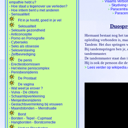
Vlaams Verbon
>
empathie hebt u?
Skydiving
>
- Hoe staat u tegenover uw verleden?
Paracentra
>
- Hoe intiem bent u met anderen
Paracen
>
- Sensualiteit
Fit in je hoofd, goed in je vel
Duospr
Seksualiteit
- Seksuele gezondheid
- Anticonceptie
Hiernaast bestaat nog het t
- Porno en Pornografie
opleiding verbonden is, maar
- Cyberseks
Tandem: Het duo springen 
- Seks als obsessie
Bij tandemspringen ben je, 
- Seksverslaving
tandemmaster.
- Zelfbevrediging
De tandemmaster staat dan i
De penis
Hij is ook de persoon die d
- Erectiestoornissen
>
Lees verder op wikipedia.
- Het kleine peniscomplex
- Penisbesnijdenis
De Prostaat
De vagina
- Wat weet je erover ?
- Vulva - De clitoris
- Schaamlipverkleining
- Meisjesbesnijdenis
- Geslachtsverminking bij vrouwen
- Maandstonden – Menstruatie
Borst
- Borsten - Tepel - Cupmaat
- Hangborsten - Borstcorrectie