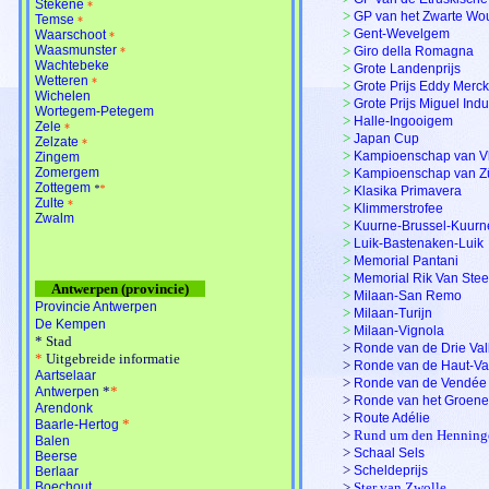
Stekene
*
>
GP van het Zwarte Wo
Temse
*
>
Gent-Wevelgem
Waarschoot
*
Waasmunster
>
Giro della Romagna
*
Wachtebeke
>
Grote Landenprijs
Wetteren
*
>
Grote Prijs Eddy Merc
Wichelen
>
Grote Prijs Miguel Indu
Wortegem-Petegem
>
Halle-Ingooigem
Zele
*
>
Japan Cup
Zelzate
*
>
Kampioenschap van V
Zingem
Zomergem
>
Kampioenschap van Z
Zottegem
*
*
>
Klasika Primavera
Zulte
*
>
Klimmerstrofee
Zwalm
>
Kuurne-Brussel-Kuurn
>
Luik-Bastenaken-Luik
>
Memorial Pantani
>
Memorial Rik Van Ste
Antwerpen (provincie)
>
Milaan-San Remo
Provincie Antwerpen
>
Milaan-Turijn
De Kempen
>
Milaan-Vignola
*
Stad
>
Ronde van de Drie Val
*
Uitgebreide informatie
>
Ronde van de Haut-Va
Aartselaar
>
Ronde van de Vendée
*
*
Antwerpen
>
Ronde van het Groene
Arendonk
>
Route Adélie
*
Baarle-Hertog
>
Rund um den Henning
Balen
>
Schaal Sels
Beerse
>
Scheldeprijs
Berlaar
Boechout
>
Ster van Zwolle