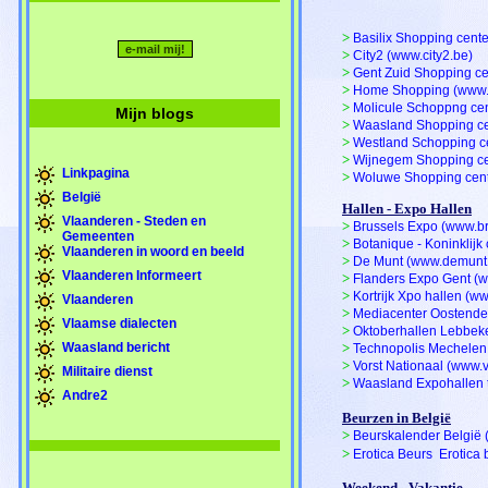
>
Basilix Shopping cente
>
City2 (www.city2.be)
>
Gent Zuid Shopping ce
>
Home Shopping (www
>
Molicule Schoppng ce
Mijn blogs
>
Waasland Shopping ce
>
Westland Schopping c
>
Wijnegem Shopping ce
Linkpagina
>
Woluwe Shopping cent
België
Hallen - Expo Hallen
Vlaanderen - Steden en
>
Brussels Expo (www.b
Gemeenten
>
Botanique - Koninklijk 
Vlaanderen in woord en beeld
>
De Munt (www.demunt
Vlaanderen Informeert
>
Flanders Expo Gent (
>
Kortrijk Xpo hallen (w
Vlaanderen
>
Mediacenter Oostende
Vlaamse dialecten
>
Oktoberhallen Lebbek
Waasland bericht
>
Technopolis Mechelen
>
Vorst Nationaal (www.
Militaire dienst
>
Waasland Expohallen 
Andre2
Beurzen in België
>
Beurskalender België 
>
Erotica Beurs  Erotic
Weekend - Vakantie