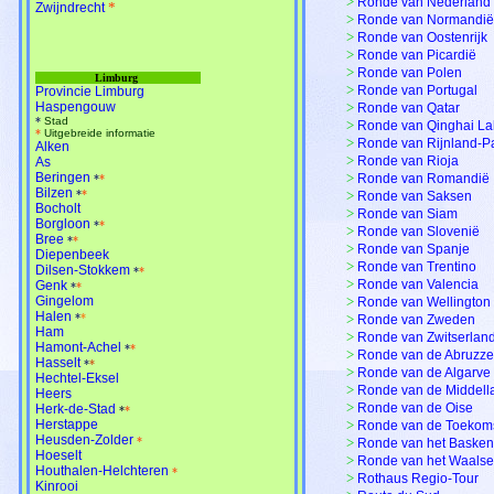
>
Ronde van Nederland
*
Zwijndrecht
>
Ronde van Normandië
>
Ronde van Oostenrijk
>
Ronde van Picardië
>
Ronde van Polen
Limburg
>
Ronde van Portugal
Provincie Limburg
Haspengouw
>
Ronde van Qatar
*
Stad
>
Ronde van Qinghai La
*
Uitgebreide informatie
>
Ronde van Rijnland-Pa
Alken
>
Ronde van Rioja
As
Beringen
>
Ronde van Romandië
*
*
Bilzen
*
*
>
Ronde van Saksen
Bocholt
>
Ronde van Siam
Borgloon
*
*
>
Ronde van Slovenië
Bree
*
*
>
Ronde van Spanje
Diepenbeek
>
Ronde van Trentino
Dilsen-Stokkem
*
*
>
Ronde van Valencia
Genk
*
*
Gingelom
>
Ronde van Wellington
Halen
*
*
>
Ronde van Zweden
Ham
>
Ronde van Zwitserlan
Hamont-Achel
*
*
>
Ronde van de Abruzz
Hasselt
*
*
>
Ronde van de Algarve
Hechtel-Eksel
>
Ronde van de Middell
Heers
>
Ronde van de Oise
Herk-de-Stad
*
*
Herstappe
>
Ronde van de Toekom
Heusden-Zolder
*
>
Ronde van het Basken
Hoeselt
>
Ronde van het Waals
Houthalen-Helchteren
*
>
Rothaus Regio-Tour
Kinrooi