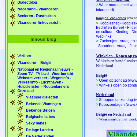
Dialectblog
>
Waar naartoe met wee
Nederland - Vlaanderen
informeert)
Senioren - Rusthuizen
Koopjes  Zoekertjes
(info op
Vlaanderen linkoverzicht
>
Koopjesnet - Koopjeskr
Bedrijf en Bureel - Rijde
en cultuur - Kleding - Die
Weblinks
Inhoud blog
>
Zoekertjes - vraag en
- Spoorloos  vraag - Jo
Winkelen - Kopen op z
Welkom
Winkels en handelszaken
Vlaanderen - België
Nederland
Nationaal en Regionaal nieuws -
Zoom TV - TV blad - Weerbericht -
België
Webcam verkeer - Wegeninfo -
>
Open op zondag (www
Verkeerinfo - Luchthaven -
>
Winkels open op zond
Hulpdiensten - Routeplanners
Onze taal
Nederland
Vlaamse dialecten
>
Shoppen op zondag (
Bekende Vlamingen
>
Koopzondagen (www.
Bekende Belgen
België en Nederland
Belgische babes
>
Waar naartoe met week
Sexy babes
De lage Landen
De Nederlanden