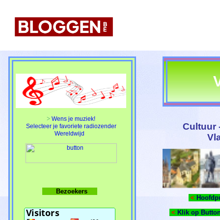
>
Wens je muziek!
Cultuur 
Selecteer je favoriete radiozender
Wereldwijd
Vl
Bezoekers
<
Hoofdpun
<
Klik op Button