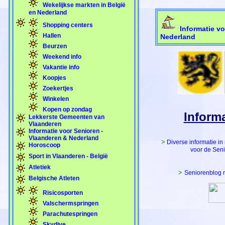
Wekelijkse markten in België
en Nederland
Shopping centers
Informatie vo
Hallen
Nederland
Beurzen
Weekend info
Vakantie info
Koopjes
Zoekertjes
Winkelen
Kopen op zondag
Inform
Lekkerste Gemeenten van
Vlaanderen
Informatie voor Senioren -
Vlaanderen & Nederland
>
Diverse informatie i
Horoscoop
voor de Sen
Sport in Vlaanderen - België
Atletiek
>
Seniorenblog 
Belgische Atleten
Risicosporten
Valschermspringen
Parachutespringen
Skydive