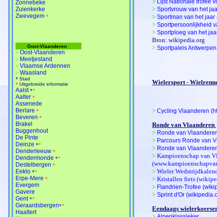
>
Lijst Nationale trofee 
Zonnebeke
>
Zuienkerke
Sportvrouw van het jaa
Zwevegem
>
*
Sportman van het jaar 
>
Sportpersoonlijkheid v
>
Sportploeg van het jaa
Bron: wikipedia.org
Oost-Vlaanderen
>
Sportpaleis Antwerpen
Oost-Vlaanderen
>
Meetjesland
>
Vlaamse Ardennen
>
Waasland
>
*
Stad
Wielersport - Wielrenn
*
Uitgebreide informatie
Aalst
*
*
Aalter
*
Assenede
Berlare
>
Cycling Vlaanderen (
h
*
Beveren
*
Brakel
Ronde van Vlaanderen
Buggenhout
>
Ronde van Vlaandere
De Pinte
>
Parcours Ronde van V
Deinze
*
*
>
Ronde van Vlaandere
Denderleeuw
*
>
Kampioenschap van V
Dendermonde
*
*
(www.kampioenschapvan
Destelbergen
*
>
Wieler Wedstrijdkalend
Eeklo
*
*
Erpe-Mere
>
Kristallen fiets (wikipe
*
Evergem
>
Flandrien-Trofee (wiki
Gavere
>
Sprint d'Or (wikipedia.
Gent
*
*
Geraardsbergen
*
*
Eendaags wielerkoerse
Haaltert
>
Alpenklassieker