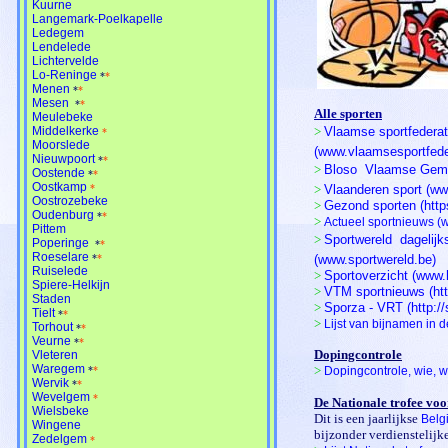
Kuurne
Langemark-Poelkapelle
Ledegem
Lendelede
Lichtervelde
Lo-Reninge
*
*
Menen
*
*
Mesen
*
*
Alle sporten
Meulebeke
Middelkerke
>
Vlaamse sportfederati
*
Moorslede
(www.vlaamsesportfede
Nieuwpoort
*
*
>
Bloso  Vlaamse Gem
Oostende
*
*
Oostkamp
*
>
Vlaanderen sport (ww
Oostrozebeke
>
Gezond sporten (http
Oudenburg
*
*
>
Actueel sportnieuws (
Pittem
>
Sportwereld  dagelij
Poperinge
*
*
Roeselare
*
*
(www.sportwereld.be)
Ruiselede
>
Sportoverzicht (www.
Spiere-Helkijn
>
VTM sportnieuws (htt
Staden
>
Sporza - VRT (http:/
Tielt
*
*
>
Lijst van bijnamen in d
Torhout
*
*
Veurne
*
*
Dopingcontrole
Vleteren
Waregem
>
*
*
Dopingcontrole, wie, 
Wervik
*
*
Wevelgem
*
De Nationale trofee voo
Wielsbeke
Dit is een jaarlijkse
Belg
Wingene
bijzonder verdienstelijk
Zedelgem
*