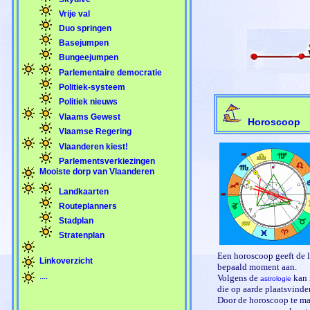
Vrije val
Duo springen
Basejumpen
Bungeejumpen
Parlementaire democratie
Politiek-systeem
Politiek nieuws
Vlaams Gewest
Horoscoop
Vlaamse Regering
Vlaanderen kiest!
Parlementsverkiezingen
Mooiste dorp van Vlaanderen
Landkaarten
Routeplanners
Stadplan
Stratenplan
Een horoscoop geeft de 
Linkoverzicht
bepaald moment aan.
....
Volgens de
kan 
astrologie
die op aarde plaatsvinde
Door de horoscoop te m