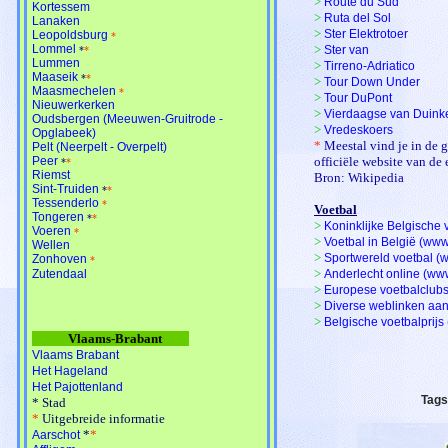
>
Route du Sud
Kortessem
>
Ruta del Sol
Lanaken
>
Ster Elektrotoer
Leopoldsburg
*
Lommel
>
Ster van
*
*
Lummen
>
Tirreno-Adriatico
Maaseik
*
*
>
Tour Down Under
Maasmechelen
*
>
Tour DuPont
Nieuwerkerken
>
Vierdaagse van Duink
Oudsbergen (Meeuwen-Gruitrode -
>
Vredeskoers
Opglabeek)
*
Meestal vind je in de 
Pelt (Neerpelt - Overpelt)
Peer
officiële website van de
*
*
Riemst
Bron: Wikipedia
Sint-Truiden
*
*
Tessenderlo
*
Voetbal
Tongeren
*
*
>
Koninklijke Belgische
Voeren
*
>
Voetbal in België (ww
Wellen
>
Sportwereld voetbal (
Zonhoven
*
>
Zutendaal
Anderlecht online (ww
>
Europese voetbalclubs
>
Diverse weblinken aang
>
Belgische voetbalprijs 
Vlaams-Brabant
Vlaams Brabant
Het Hageland
Het Pajottenland
Tags
*
Stad
*
Uitgebreide informatie
*
*
Aarschot