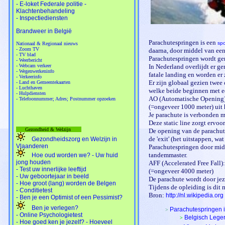
- E-loket Federale politie -
Klachtenbehandeling
- Inspectiediensten
Brandweer in België
Parachutespringen is een
spo
Nationaal & Regionaal nieuws
- Zoom TV
daarna, door middel van ee
- TV blad
Parachutespringen wordt ge
- Weerbericht
- Webcam verkeer
In Nederland overlijdt er g
- Wegenwerkeninfo
fatale landing en worden er
- Verkeerinfo
Er zijn globaal gezien twe
- Land en Gemeentekaarten
- Luchthaven
welke beide beginnen met ee
- Hulpdiensten
AO (Automatische Opening):
- Telefoonnummer; Adres; Postnummer opzoeken
(=ongeveer 1000 meter) uit h
Je parachute is verbonden met
Deze static line zorgt ervoo
Gezondheid & Welzijn
De opening van de parachute
de 'exit' (het uitstappen, wat
Gezondheidszorg en Welzijn in
Vlaanderen
Parachutespringen door mid
tandemmaster.
Hoe oud worden we? - Uw huid
jong houden
AFF (Accelerated Free Fall):
- Test uw innerlijke leeftijd
(=ongeveer 4000 meter)
- Uw geboortejaar in beeld
De parachute wordt door jez
- Hoe groot (lang) worden de Belgen
Tijdens de opleiding is dit 
- Conditietest
Bron:
http://nl.wikipedia.org
- Ben je een Optimist of een Pessimist?
Ben je verlegen?
Parachutespringen 
>
- Online Psychologietest
Belgisch Leger
>
- Hoe goed ken je jezelf? - Hoeveel