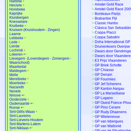
Hamme
*
>
Amstel Gold Race
Herzele
*
>
Amstel Gold Race 200
Horebeke
Kaprijke
>
Bordeaux-Parijs
Kluisbergen
>
Brabantse Pijl
Knesselare
>
Classic Haribo
Kruibeke
*
>
Clásica San Sebastián
Kruisem (Kruishoutem - Zingen)
>
Coppa Placci
Laarne
>
Coppa Sabatini
Lebbeke
*
>
Doha International GP
Lede
*
Lierde
>
Druivenkoers Overijse
Lochristi
*
>
Dwars door Gendring
Lokeren
*
*
>
Dwars door Vlaandere
Lievegem (Lovendegem - Zomergem -
>
E3 Prijs Vlaanderen
Waarschoot)
>
GP Briek Schotte
Maarkedal
>
GP Chiasso
Maldegem
*
>
GP Denain
Melle
Merelbeke
>
GP Fourmies
*
Moerbeke
*
>
GP Jef Scherens
Nazareth
>
GP Kanton Aargau
Nevele
>
GP La Marseillaise
Ninove
*
*
>
GP Lugano
Oosterzele
*
>
GP Ouest France-Plou
Oudenaarde
*
*
>
GP Pino Cerami
Ronse
*
*
Sint-Gillis-Waas
>
GP Rudy Dhaenens
*
Sint-Laureins
>
GP Wielerrevue
Sint-Lievens-Houtem
>
GP van Isbergues
Sint-Martens-Latem
>
GP van Wallonië
Sint-Niklaas
*
*
>
GP van de Etruskische