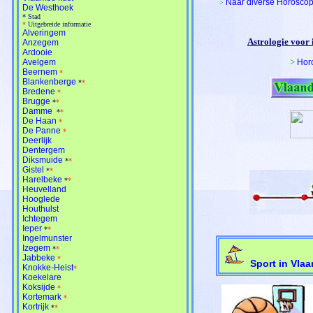
Naar diverse Horosco
>
De Westhoek
*
Stad
*
Uitgebreide informatie
Alveringem
Astrologie voor 
Anzegem
Ardooie
>
Avelgem
Hor
Beernem
*
Blankenberge
*
*
Bredene
*
Brugge
*
*
Damme
*
*
De Haan
*
De Panne
*
Deerlijk
Dentergem
Diksmuide
*
*
Gistel
*
*
Harelbeke
*
*
Heuvelland
Hooglede
Houthulst
Ichtegem
Ieper
*
*
Ingelmunster
Izegem
*
*
Jabbeke
*
Sport in Vlaa
Knokke-Heist
*
Koekelare
Koksijde
*
Kortemark
*
Kortrijk
*
*