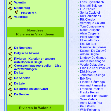
Fons Brydenbach
Valentijn
>
Michaël Bultheel
>
Moederdag
Luc Carlier
>
Sonja Castelein
Pinksteren
>
Rik Ceulemans
>
Vaderdag
Rik Clerckx
>
Véronique Collard
>
Tom Compernolle
>
Noordzee
Marc Corstjens
>
Alain Cuypers
Rivieren in Vlaanderen
>
Peter Daenens
>
Elisabeth Davin
>
Eric De Beck
>
Maurice De Booser
De Noordzee
>
Katleen De Caluwé
>
Belgische havens
Adrien Deghelt
>
Lindsey De Grande
>
Rivieren - Kanalen en andere
André Dehertoghe
>
waterlopen in België
Veerle Dejaeghere
>
Overstromingsvoorspeller – Lijst
Gino De Keersmaeker
>
overstromingen
Dirk Nicque
>
De Ijzer
Jonathan N'Senga
>
De Schelde
Erik Nys
>
Élodie Ouédraogo
>
De Leie
Armand Parmentier
>
De Durme en Moervaart
Francine Peeters
>
Frauke Penen
>
De Dender
Jacques Pennewaert
>
Sven Pieters
>
Anne-Marie Pira
>
Paul Poels
>
Rivieren in Walonië
Willy Polleunis
>