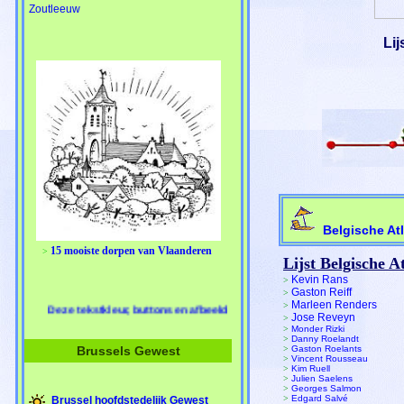
Zoutleeuw
Lij
Belgische At
15 mooiste dorpen van Vlaanderen
>
Lijst Belgische A
Kevin Rans
>
Gaston Reiff
>
Marleen Renders
>
kstkleur, buttons en afbeeldingen zijn aanklikbaar!
Jose Reveyn
>
>
Monder Rizki
>
Danny Roelandt
Brussels Gewest
>
Gaston Roelants
>
Vincent Rousseau
>
Kim Ruell
>
Julien Saelens
>
Georges Salmon
>
Edgard Salvé
Brussel hoofdstedelijk Gewest