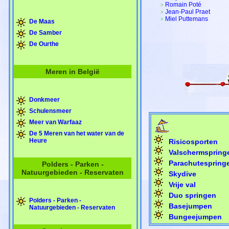
Romain Poté
>
Jean-Paul Praet
>
Miel Puttemans
>
De Maas
De Samber
De Ourthe
Meren in België
Donkmeer
Schulensmeer
Meer van Warfaaz
De 5 Meren van het water van de
Heure
Risicosporten
Valschermspring
Parachutespring
Polders - Parken -
Natuurgebieden - Reservaten
Skydive
Vrije val
Duo springen
Polders - Parken -
Basejumpen
Natuurgebieden - Reservaten
Bungeejumpen