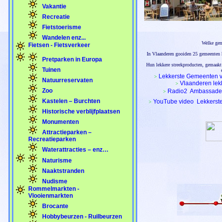
Vakantie
Recreatie
Fietstoerisme
Wandelen enz...
Welke gem
Fietsen - Fietsverkeer
In Vlaanderen gooiden 25 gemeenten h
Pretparken in Europa
Hun lekkere streekproducten, gemaakt 
Tuinen
Lekkerste Gemeenten v
>
Natuurreservaten
Vlaanderen lek
>
Zoo
Radio2  Ambassade
>
Kastelen – Burchten
YouTube video  Lekkers
>
Historische verblijfplaatsen
Monumenten
Attractieparken –
Recreatieparken
Waterattracties – enz…
Naturisme
Naaktstranden
Nudisme
Rommelmarkten -
Vlooienmarkten
Brocante
Hobbybeurzen - Ruilbeurzen