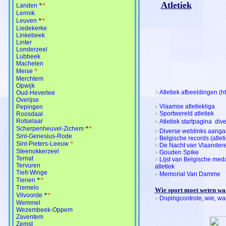
Atletiek
*
*
Landen
Lennik
*
*
Leuven
Liedekerke
Linkebeek
Linter
Londerzeel
Lubbeek
Machelen
*
Meise
Merchtem
Opwijk
>
Atletiek afbeeldingen (
Oud-Heverlee
Overijse
Vlaamse atletiekliga
Pepingen
>
Sportwereld atletiek
Roosdaal
>
Rotselaar
Atletiek startpagina  di
>
*
*
Scherpenheuvel-Zichem
Diverse weblinks aanga
>
Sint-Genesius-Rode
Belgische records (atleti
>
*
Sint-Pieters-Leeuw
De Nacht van Vlaander
>
Steenokkerzeel
Gouden Spike
>
Ternat
Lijst van Belgische me
>
Tervuren
atletiek
Tielt-Winge
Memorial Van Damme
>
*
*
Tienen
Tremelo
Wie sport moet weten waar
*
*
Vilvoorde
Dopingcontrole, wie, w
>
Wemmel
Wezembeek-Oppem
Zaventem
Zemst