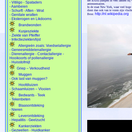
het BASE-jumpen in veel landen bij w
- Vitiligo - Spataders
antennemasten.
- Aambeien
In de staat New York, waar veel hoge
- Schurft - Aften - Wrat
dient dan ook van te voren zijn vlucht
http://nl.wikipedia.org
Bron:
- Genitale wratten
- Eksterogen en Likdoorns
Brandwonden
Kusjesziekte
- Ziekte van Pfeiffer
- Infectieziekten/lijst
Allergieën zoals: Voedselallergie
- Geneesmiddelenallergie
- Dierenallergie - Contactallergie -
Hooikoorts of pollenallergie
- Huisstofmijt
Griep – Verkoudheid
Muggen
- Ook last van muggen?
Hoofdluizen
- Schaamluizen – Vlooien
Bedwants - Teek
- Tekenbeten
Blaasontsteking
- Nieren
Leverontsteking
- Hepatitis - Geelzucht
Kankerziekten
- Gezwellen - Huidkanker