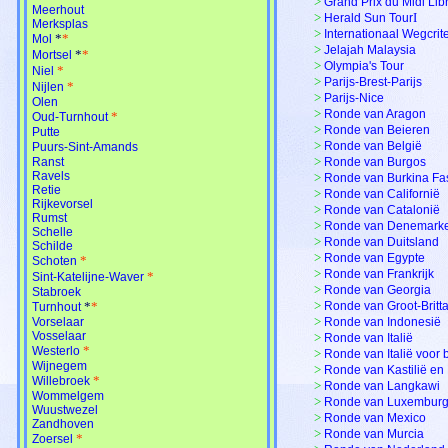
>
Grand Prix du Midi Lib
Meerhout
>
I
Herald Sun Tour
Merksplas
>
Internationaal Wegcrit
*
*
Mol
>
Jelajah Malaysia
*
*
Mortsel
>
Olympia's Tour
*
Niel
>
Parijs-Brest-Parijs
*
Nijlen
>
Parijs-Nice
Olen
>
Ronde van Aragon
*
Oud-Turnhout
>
Ronde van Beieren
Putte
>
Ronde van België
Puurs-Sint-Amands
>
Ranst
Ronde van Burgos
Ravels
>
Ronde van Burkina Fa
Retie
>
Ronde van Californië
Rijkevorsel
>
Ronde van Catalonië
Rumst
>
Ronde van Denemark
Schelle
>
Ronde van Duitsland
Schilde
>
Ronde van Egypte
*
Schoten
>
Ronde van Frankrijk
*
Sint-Katelijne-Waver
>
Ronde van Georgia
Stabroek
>
*
*
Ronde van Groot-Britt
Turnhout
>
Vorselaar
Ronde van Indonesië
Vosselaar
>
Ronde van Italië
*
Westerlo
>
Ronde van Italië voor 
Wijnegem
>
Ronde van Kastilië en
*
Willebroek
>
Ronde van Langkawi
Wommelgem
>
Ronde van Luxembur
Wuustwezel
>
Ronde van Mexico
Zandhoven
>
Ronde van Murcia
*
Zoersel