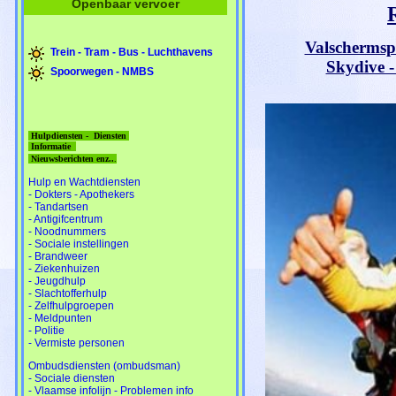
Openbaar vervoer
Valschermsp
Trein - Tram - Bus - Luchthavens
Skydive -
Spoorwegen - NMBS
Hulpdiensten - Diensten
Informatie
Nieuwsberichten enz..
.
Hulp en Wachtdiensten
- Dokters - Apothekers
- Tandartsen
- Antigifcentrum
- Noodnummers
- Sociale instellingen
- Brandweer
- Ziekenhuizen
- Jeugdhulp
- Slachtofferhulp
- Zelfhulpgroepen
- Meldpunten
- Politie
- Vermiste personen
Ombudsdiensten (ombudsman)
- Sociale diensten
- Vlaamse infolijn - Problemen info