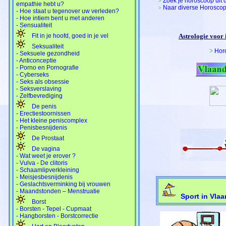
Zoek je horoscoop uit
>
empathie hebt u?
Naar diverse Horosco
>
- Hoe staat u tegenover uw verleden?
- Hoe intiem bent u met anderen
- Sensualiteit
Fit in je hoofd, goed in je vel
Astrologie voor 
Seksualiteit
>
Hor
- Seksuele gezondheid
- Anticonceptie
- Porno en Pornografie
- Cyberseks
- Seks als obsessie
- Seksverslaving
- Zelfbevrediging
De penis
- Erectiestoornissen
- Het kleine peniscomplex
- Penisbesnijdenis
De Prostaat
De vagina
- Wat weet je erover ?
- Vulva - De clitoris
- Schaamlipverkleining
- Meisjesbesnijdenis
- Geslachtsverminking bij vrouwen
- Maandstonden – Menstruatie
Sport in Vlaa
Borst
- Borsten - Tepel - Cupmaat
- Hangborsten - Borstcorrectie