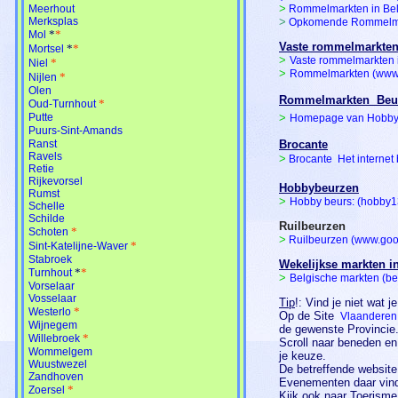
>
Meerhout
Rommelmarkten in Bel
Merksplas
>
Opkomende Rommelma
*
*
Mol
Vaste rommelmarkte
*
*
Mortsel
>
Vaste rommelmarkten 
*
Niel
>
Rommelmarkten (www
*
Nijlen
Olen
Rommelmarkten  Beu
*
Oud-Turnhout
Putte
>
Homepage van Hobby 
Puurs-Sint-Amands
Ranst
Brocante
Ravels
>
Brocante  Het interne
Retie
Rijkevorsel
Hobbybeurzen
Rumst
>
Hobby beurs: (hobby1
Schelle
Schilde
Ruilbeurzen
*
Schoten
>
Ruilbeurzen (www.goo
*
Sint-Katelijne-Waver
Stabroek
W
ekelijkse markten i
*
*
Turnhout
>
Belgische markten (b
Vorselaar
Vosselaar
Tip
!
:
Vind je niet wat je
*
Westerlo
Op de Site
Vlaanderen
Wijnegem
de gewenste Provincie
*
Willebroek
Scroll naar beneden en
Wommelgem
je keuze.
Wuustwezel
De betreffende website
Zandhoven
Evenementen daar vind 
*
Zoersel
Kijk ook naar Toerism