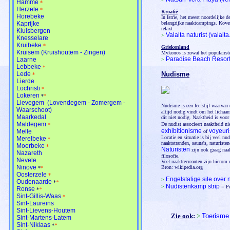
Hamme
*
Herzele
*
Kroatië
Horebeke
In Istrïe, het meest noordelijke 
Kaprijke
belangrijke naaktcampings. Kovers
relaxt.
Kluisbergen
Valalta naturist (valalta
>
Knesselare
Kruibeke
*
Griekenland
Kruisem (Kruishoutem - Zingen)
Mykonos is zowat het populairste
Paradise Beach Resor
Laarne
>
Lebbeke
*
Lede
Nudisme
*
Lierde
Lochristi
*
Lokeren
*
*
Lievegem (Lovendegem - Zomergem -
Nudisme is een leefstijl waarvan
Waarschoot)
altijd nodig vindt om het lichaa
Maarkedal
dit niet nodig. Naaktheid is voor
Maldegem
De nudist associeert naaktheid ni
*
exhibitionisme
voyeur
Melle
of
Locatie en situatie is bij veel nu
Merelbeke
*
naaktstranden, sauna's, naturiste
Moerbeke
*
Naturisten
zijn ook graag naa
Nazareth
filosofie.
Nevele
Veel naaktrecreanten zijn hierom e
Ninove
Bron: wikipedia.org
*
*
Oosterzele
*
Engelstalige site ove
>
Oudenaarde
*
*
Nudistenkamp strip
>
= P
Ronse
*
*
Sint-Gillis-Waas
*
Sint-Laureins
Sint-Lievens-Houtem
Zie ook
:
>
Toerisme 
Sint-Martens-Latem
Sint-Niklaas
*
*