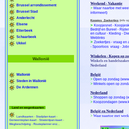
Weekend - Vakantie
Brussel arrondissement
>
Waar naartoe met wee
Brussel Stad
informeert)
Anderlecht
Koopjes  Zoekertjes
(info op
Elsene
>
Koopjesnet - Koopjeskr
Bedrijf en Bureel - Rijde
Etterbeek
en cultuur - Kleding - Die
Schaarbeek
Weblinks
>
Zoekertjes - vraag en
Ukkel
- Spoorloos  vraag - Jo
Winkelen - Kopen op z
Wallonië
Winkels en handelszaken
Nederland
België
Wallonië
>
Open op zondag (www
Steden in Wallonië
>
Winkels open op zond
De Ardennen
Nederland
>
Shoppen op zondag (
>
Koopzondagen (www.
Land en wegenkaarten
België en Nederland
>
Waar naartoe met week
Landkaarten - Stadplan-kaart -
Gemeenteplan-kaart - Stratenlpan-kaart -
Wegbeschrijving - Routeplanner enz...