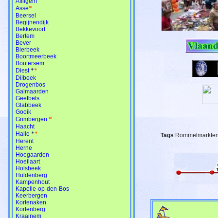
Affligem
*
Asse
Beersel
Begijnendijk
Bekkevoort
Bertem
Bever
Bierbeek
Boortmeerbeek
Boutersem
*
*
Diest
Dilbeek
Drogenbos
Galmaarden
Geetbets
Glabbeek
Gooik
*
Grimbergen
Haacht
*
*
Halle
Tags
:Rommelmarkten,
Herent
Herne
Hoegaarden
Hoeilaart
Holsbeek
Huldenberg
Kampenhout
Kapelle-op-den-Bos
Keerbergen
Kortenaken
Kortenberg
Kraainem