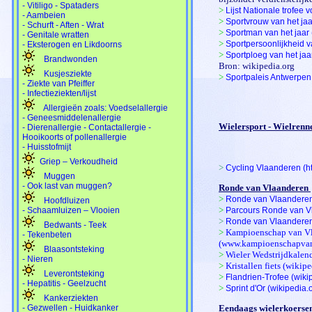
- Vitiligo - Spataders
>
Lijst Nationale trofee 
- Aambeien
>
Sportvrouw van het jaa
- Schurft - Aften - Wrat
>
Sportman van het jaar 
- Genitale wratten
>
Sportpersoonlijkheid v
- Eksterogen en Likdoorns
>
Sportploeg van het jaa
Brandwonden
Bron: wikipedia.org
Kusjesziekte
>
Sportpaleis Antwerpen
- Ziekte van Pfeiffer
- Infectieziekten/lijst
Allergieën zoals: Voedselallergie
- Geneesmiddelenallergie
Wielersport - Wielrenn
- Dierenallergie - Contactallergie -
Hooikoorts of pollenallergie
- Huisstofmijt
Griep – Verkoudheid
>
Cycling Vlaanderen (
h
Muggen
- Ook last van muggen?
Ronde van Vlaanderen
>
Ronde van Vlaandere
Hoofdluizen
>
- Schaamluizen – Vlooien
Parcours Ronde van V
>
Ronde van Vlaandere
Bedwants - Teek
>
Kampioenschap van V
- Tekenbeten
(www.kampioenschapvan
Blaasontsteking
>
Wieler Wedstrijdkalend
- Nieren
>
Kristallen fiets (wikipe
Leverontsteking
>
Flandrien-Trofee (wiki
- Hepatitis - Geelzucht
>
Sprint d'Or (wikipedia.
Kankerziekten
- Gezwellen - Huidkanker
Eendaags wielerkoerse