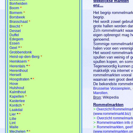
Wekelijkse markten
Bonheiden
enz...
*
Boom
*
Het begrip rommelmarkt
Bornem
begrip.
Borsbeek
*
Het wordt zowel gebrui
Brasschaat
grote hallen worden da
*
Brecht
Zo'n rommelmarkt waar
Dessel
eigen opbrengst mag h
Duffel
Edegem
genoemd.
Essen
Sommige rommelmarkte
*
*
Geel
halen voor een verenig
Grobbendonk
Het woord rommelmarkt
*
Heist-op-den-Berg
spullen van weinig of 
*
Hemiksem
spullen kopen, en soms
*
*
Tegenwoordig kunnen pa
Herentals
makkelijk via internet
Herenthout
Herselt
rommelmarkten vooral b
*
*
Hoogstraten
waarvan een groot deel
Hove
De bekendste rommel
Hulshout
,
Brusselse
Vossenplein
Kalmthout
.
Marollen
*
Kapellen
Bron
: Wikipedia
Kasterlee
Rommelmarkten
*
Kontich
>
Overzicht Rommelmar
Laakdal
(www.rommelmarkt.biz)
*
*
Lier
>
Overzicht rommelmark
Lille
>
Rommelmarkten info (
Lint
>
Malle
Rommelmarkten, geef 
*
*
Mechelen
(www.rommelmarkten.or