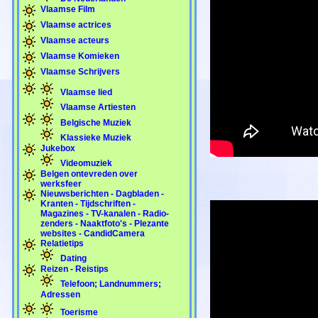
Vlaamse Film
Vlaamse actrices
Vlaamse acteurs
Vlaamse Komieken
Vlaamse Schrijvers
Vlaamse lied
Vlaamse Artiesten
Belgische Muziek
Klassieke Muziek
Jukebox
Videomuziek
Belgen ontevreden over
werksfeer
Nieuwsberichten - Dagbladen -
Kranten - Tijdschriften -
Magazines - TV-kanalen - Radio-
zenders - Naaktfoto's - Plezante
websites - CandidCamera
Relatietips
Dating
Reizen - Reistips
Telefoon; Landnummers;
Adressen
Toerisme