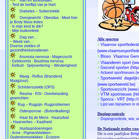
Hart en Bloedvaten
- Test de leeftijd van je Hart
Diabetes – Suikerziekte
Overgewicht - Obesitas - Meet hier
je Body Mass Index
- Is mijn kind te dik?
- Mijn buikomtrek
Dag van...:
Alle sporten
– Week van...:
>
Vlaamse sportfederati
Diverse ziektes of
gezondheidsiniatieven
(www.vlaamsesportfede
>
Bloso  Vlaamse Gem
Anorexia nervosa - Magerzucht
- Eetstoornis - Boulimia nervosa
>
Vlaanderen sport (ww
- Eetlust - Spijsvertering – Winderigheid
>
Gezond sporten (http
>
Actueel sportnieuws (
Maag - Reflux (Brandend
>
Sportwereld  dagelij
Maagzuur)
(www.sportwereld.be)
Schildersziekte (OPS)
>
Sportoverzicht (www.
Reuma - RSI - Overbelasting
>
VTM sportnieuws (htt
gewrichten
>
Sporza - VRT (http:/
>
Lijst van bijnamen in d
Rug – Rugpijn- Rugproblemen
Osteoporose - (Botontkalking)
Dopingcontrole
Haar bij de Mens - Haaruitval
>
Dopingcontrole, wie, 
– Haarverlies – Kaalheid
Huidaandoeningen
De Nationale trofee voo
- Acne - Pigmentvlekken -
Dit is een jaarlijkse
Belg
Ouderdomsvlekken - Eczeem
bijzonder verdienstelijk