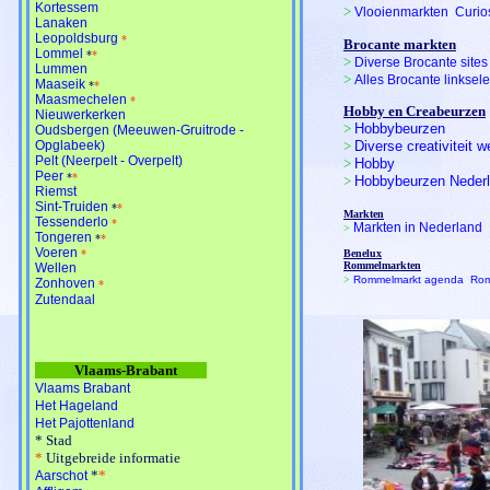
Kortessem
>
Vlooienmarkten  Curio
Lanaken
Leopoldsburg
*
Brocante markten
Lommel
*
*
>
Diverse Brocante site
Lummen
>
Alles Brocante linksel
Maaseik
*
*
Maasmechelen
*
Hobby en Creabeurzen
Nieuwerkerken
>
Hobbybeurzen
Oudsbergen (Meeuwen-Gruitrode -
Opglabeek)
>
Diverse creativiteit w
Pelt (Neerpelt - Overpelt)
>
Hobby
Peer
*
*
>
Hobbybeurzen Neder
Riemst
Sint-Truiden
*
*
Markten
Tessenderlo
*
Markten in Nederland
>
Tongeren
*
*
Voeren
*
Benelux
Rommelmarkten
Wellen
>
Rommelmarkt agenda  Rom
Zonhoven
*
Zutendaal
Vlaams-Brabant
Vlaams Brabant
Het Hageland
Het Pajottenland
*
Stad
*
Uitgebreide informatie
*
*
Aarschot