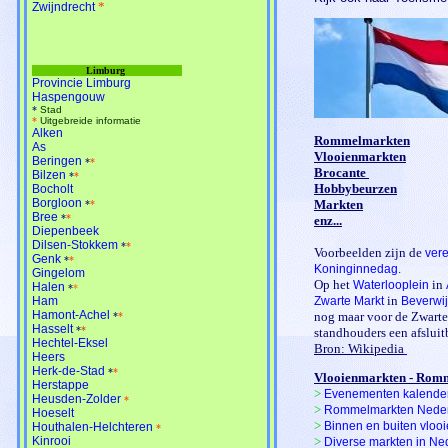
*
Zwijndrecht
Limburg
Provincie Limburg
Haspengouw
*
Stad
*
Uitgebreide informatie
Alken
Rommelmarkten
As
Vlooienmarkten
Beringen
*
*
Brocante
Bilzen
*
*
Hobbybeurzen
Bocholt
Borgloon
Markten
*
*
Bree
*
*
enz...
Diepenbeek
Dilsen-Stokkem
*
*
Voorbeelden zijn de
ver
Genk
*
*
.
Koninginnedag
Gingelom
Op het
in
Waterlooplein
Halen
*
*
in
Ham
Zwarte Markt
Beverwi
Hamont-Achel
nog maar voor de Zwarte 
*
*
Hasselt
*
*
standhouders een afslui
Hechtel-Eksel
Bron: Wikipedia
Heers
Herk-de-Stad
*
*
Vlooienmarkten - Rom
Herstappe
>
Evenementen kalende
Heusden-Zolder
*
>
Rommelmarkten Nede
Hoeselt
>
Binnen en buiten vloo
Houthalen-Helchteren
*
Kinrooi
>
Diverse markten in N