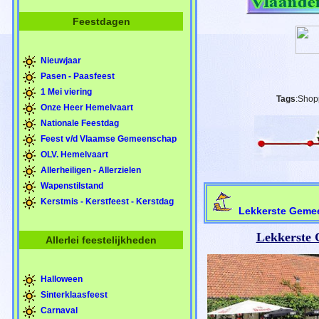
Feestdagen
Nieuwjaar
Pasen - Paasfeest
1 Mei viering
Tags
:Shop
Onze Heer Hemelvaart
Nationale Feestdag
Feest v/d Vlaamse Gemeenschap
OLV. Hemelvaart
Allerheiligen - Allerzielen
Wapenstilstand
Kerstmis - Kerstfeest - Kerstdag
Lekkerste Gemee
Lekkerste 
Allerlei feestelijkheden
Halloween
Sinterklaasfeest
Carnaval