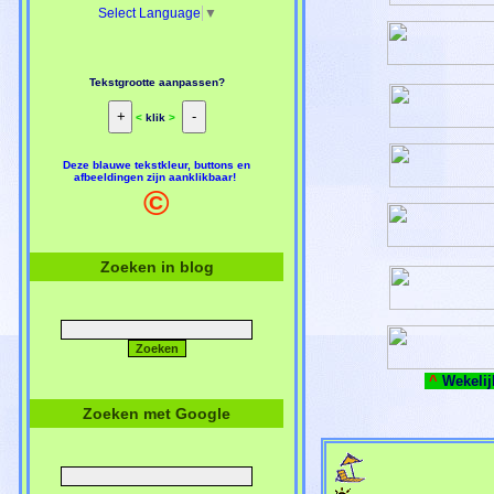
Select Language
▼
Tekstgrootte aanpassen?
<
klik
>
Deze blauwe tekstkleur, buttons en
afbeeldingen zijn aanklikbaar!
©
Zoeken in blog
^
Wekelij
Zoeken met Google