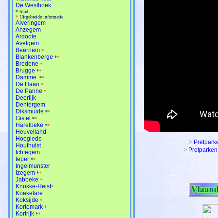
De Westhoek
*
Stad
*
Uitgebreide informatie
Alveringem
Anzegem
Ardooie
Avelgem
Beernem
*
Blankenberge
*
*
Bredene
*
Brugge
*
*
Damme
*
*
De Haan
*
De Panne
*
Deerlijk
Dentergem
Diksmuide
*
*
Gistel
*
*
Harelbeke
*
*
Heuvelland
Hooglede
>
Pretpark
Houthulst
>
Pretparken
Ichtegem
Ieper
*
*
Ingelmunster
Izegem
*
*
Jabbeke
*
Knokke-Heist
*
Koekelare
Koksijde
*
Kortemark
*
Kortrijk
*
*