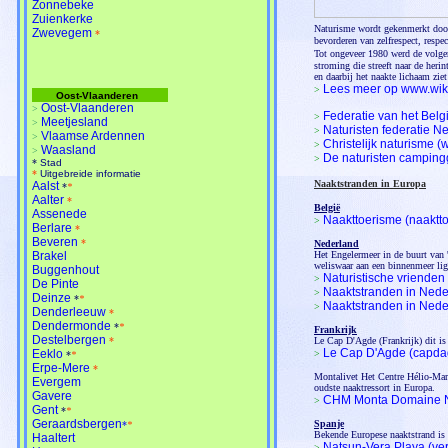
Zonnebeke
Zuienkerke
Naturisme wordt gekenmerkt doo
Zwevegem
*
bevorderen van zelfrespect, resp
Tot ongeveer 1980 werd de volgen
stroming die streeft naar de herin
en daarbij het naakte lichaam zie
Lees meer op www.wik
>
Oost-Vlaanderen
Oost-Vlaanderen
>
Federatie van het Bel
>
Meetjesland
>
Naturisten federatie N
>
Vlaamse Ardennen
>
Christelijk naturisme
>
Waasland
>
De naturisten camping
>
*
Stad
*
Uitgebreide informatie
Naaktstranden in Europa
Aalst
*
*
Aalter
*
België
Assenede
Naakttoerisme (naaktt
>
Berlare
*
Beveren
*
Nederland
Brakel
Het Engelermeer in de buurt van '
weliswaar aan een binnenmeer lig
Buggenhout
Naturistische vriende
>
De Pinte
Naaktstranden in Neder
>
Deinze
*
*
Naaktstranden in Nede
>
Denderleeuw
*
Dendermonde
*
*
Frankrijk
Destelbergen
*
Le Cap D'Agde (Frankrijk) dit is
Le Cap D'Agde (capd
Eeklo
>
*
*
Erpe-Mere
*
Montalivet Het Centre Hélio-Mari
Evergem
oudste naaktressort in Europa.
Gavere
CHM Monta Domaine Na
>
Gent
*
*
Geraardsbergen
Spanje
*
*
Bekende Europese naaktstrand is 
Haaltert
Natsun-Vera Playa (ve
>