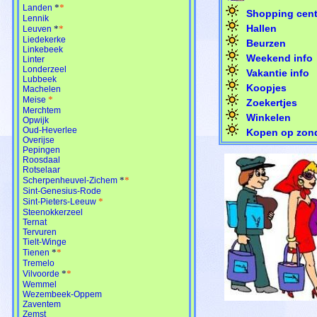
*
*
Landen
Shopping cent
Lennik
Hallen
*
*
Leuven
Liedekerke
Beurzen
Linkebeek
Weekend info
Linter
Londerzeel
Vakantie info
Lubbeek
Koopjes
Machelen
*
Meise
Zoekertjes
Merchtem
Winkelen
Opwijk
Oud-Heverlee
Kopen op zon
Overijse
Pepingen
Roosdaal
Rotselaar
*
*
Scherpenheuvel-Zichem
Sint-Genesius-Rode
*
Sint-Pieters-Leeuw
Steenokkerzeel
Ternat
Tervuren
Tielt-Winge
*
*
Tienen
Tremelo
*
*
Vilvoorde
Wemmel
Wezembeek-Oppem
Zaventem
Zemst