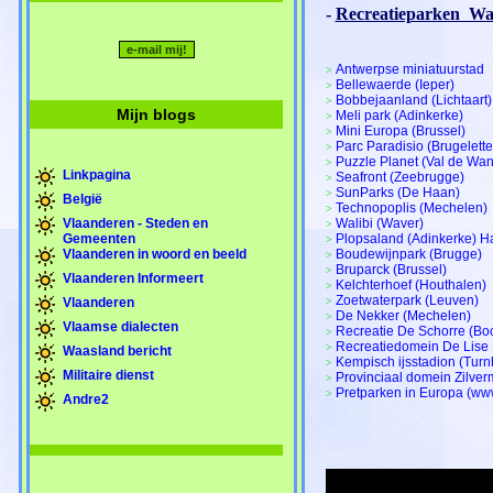
-
Recreatieparken  Wate
Antwerpse miniatuurstad
>
Bellewaerde (Ieper)
>
Bobbejaanland (Lichtaart
>
Mijn blogs
Meli park (Adinkerke)
>
Mini Europa (Brussel)
>
Parc Paradisio (Brugelett
>
Puzzle Planet (Val de W
>
Linkpagina
Seafront (Zeebrugge)
>
SunParks (De Haan)
>
België
Technopoplis (Mechelen)
>
Vlaanderen - Steden en
Walibi (Waver)
>
Gemeenten
Plopsaland (Adinkerke) H
>
Vlaanderen in woord en beeld
Boudewijnpark (Brugge)
>
Bruparck (Brussel)
>
Vlaanderen Informeert
Kelchterhoef (Houthalen)
>
Zoetwaterpark (Leuven)
Vlaanderen
>
De Nekker (Mechelen)
>
Vlaamse dialecten
Recreatie De Schorre (B
>
Recreatiedomein De Lise 
>
Waasland bericht
Kempisch ijsstadion (Turn
>
Militaire dienst
Provinciaal domein Zilver
>
Pretparken in Europa (ww
>
Andre2