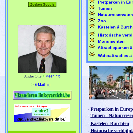
Pretparken in Eu
Tuinen
Natuurreservaten
Zoo
Kastelen â Burc
Historische verbl
Monumenten
Attractieparken â
Waterattracties â 
André Otté
>
Meer info
>
E-Mail mij
-
Pretparken in Europ
-
Tuinen - Natuurreser
-
Kastelen  Burchten
-
Historische verblijf