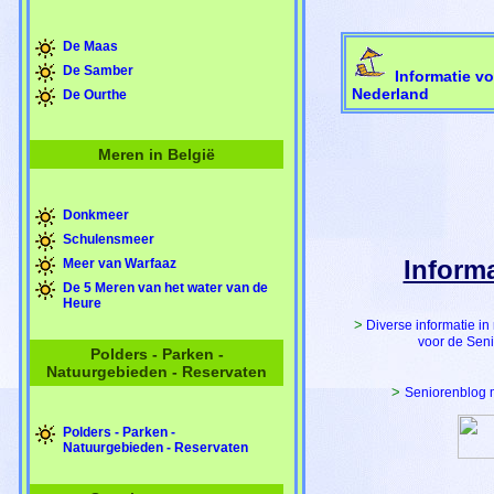
De Maas
De Samber
Informatie vo
Nederland
De Ourthe
Meren in België
Donkmeer
Schulensmeer
Inform
Meer van Warfaaz
De 5 Meren van het water van de
Heure
>
Diverse informatie i
voor de Sen
Polders - Parken -
Natuurgebieden - Reservaten
>
Seniorenblog 
Polders - Parken -
Natuurgebieden - Reservaten