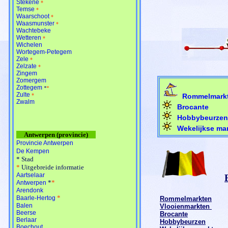
Stekene
*
Temse
*
Waarschoot
*
Waasmunster
*
Wachtebeke
Wetteren
*
Wichelen
Wortegem-Petegem
Zele
*
Zelzate
*
Zingem
Zomergem
Zottegem
*
*
Zulte
*
Rommelmarkte
Zwalm
Brocante
Hobbybeurzen 
Wekelijkse mar
Antwerpen (provincie)
Provincie Antwerpen
De Kempen
*
Stad
*
Uitgebreide informatie
Aartselaar
*
*
Antwerpen
Arendonk
*
Baarle-Hertog
Rommelmarkten
Balen
Vlooienmarkten
Beerse
Brocante
Berlaar
Hobbybeurzen
Boechout