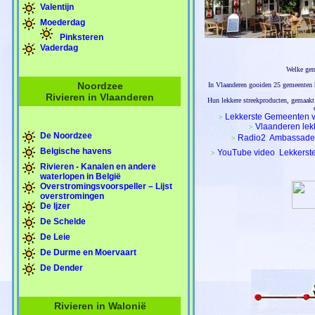
Valentijn
Moederdag
Pinksteren
Vaderdag
Welke gem
Noordzee
In Vlaanderen gooiden 25 gemeenten h
Rivieren in Vlaanderen
Hun lekkere streekproducten, gemaakt 
Lekkerste Gemeenten v
>
Vlaanderen lek
>
De Noordzee
Radio2  Ambassade
>
Belgische havens
YouTube video  Lekkers
>
Rivieren - Kanalen en andere
waterlopen in België
Overstromingsvoorspeller – Lijst
overstromingen
De Ijzer
De Schelde
De Leie
De Durme en Moervaart
De Dender
Rivieren in Walonië