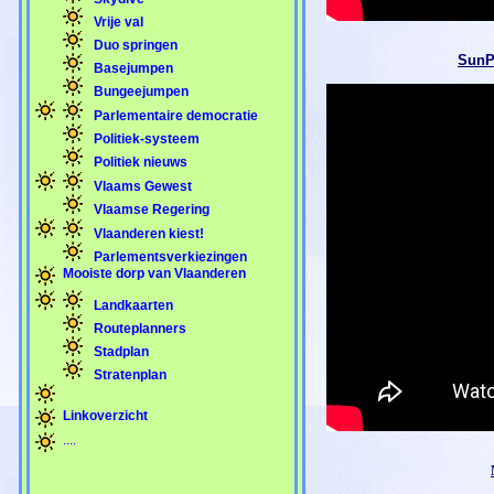
Vrije val
Duo springen
SunP
Basejumpen
Bungeejumpen
Parlementaire democratie
Politiek-systeem
Politiek nieuws
Vlaams Gewest
Vlaamse Regering
Vlaanderen kiest!
Parlementsverkiezingen
Mooiste dorp van Vlaanderen
Landkaarten
Routeplanners
Stadplan
Stratenplan
Linkoverzicht
....