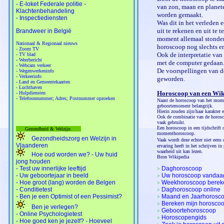
- E-loket Federale politie -
van zon, maan en planet
Klachtenbehandeling
worden gemaakt.
- Inspectiediensten
Was dit in het verleden e
uit te rekenen en uit te
Brandweer in België
moment allemaal stonden
Nationaal & Regionaal nieuws
horoscoop nog slechts e
- Zoom TV
Ook de interpretatie va
- TV blad
- Weerbericht
met de computer gedaan
- Webcam verkeer
De voorspellingen van de
- Wegenwerkeninfo
- Verkeerinfo
geworden.
- Land en Gemeentekaarten
- Luchthaven
Horoscoop van een Wik
- Hulpdiensten
- Telefoonnummer; Adres; Postnummer opzoeken
Naast de horoscoop van het mome
geboortemoment belangrijk.
Hierin zouden zijn/haar karakter e
Ook de combinatie van de horos
vaak gebruikt.
Een horoscoop in een tijdschrift
Gezondheid & Welzijn
momenthoroscoop.
Gezondheidszorg en Welzijn in
Vaak wordt deze echter niet eens
Vlaanderen
ervaring heeft in het schrijven i
waarheid uit kan lezen.
Hoe oud worden we? - Uw huid
Bron Wikipedia
jong houden
- Test uw innerlijke leeftijd
Daghoroscoop
>
- Uw geboortejaar in beeld
Uw horoscoop vandaag
>
- Hoe groot (lang) worden de Belgen
Weekhoroscoop bere
>
- Conditietest
Daghoroscoop online
>
- Ben je een Optimist of een Pessimist?
Maand en Jaarhorosc
>
Bereken mijn horosco
>
Ben je verlegen?
Geboortehoroscoop
>
- Online Psychologietest
Horoscopengids
>
- Hoe goed ken je jezelf? - Hoeveel