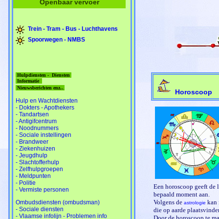
Openbaar vervoer
Trein - Tram - Bus - Luchthavens
Spoorwegen - NMBS
Hulpdiensten - Diensten
Informatie
Nieuwsberichten enz..
.
Horoscoop
Hulp en Wachtdiensten
- Dokters - Apothekers
- Tandartsen
- Antigifcentrum
- Noodnummers
- Sociale instellingen
- Brandweer
- Ziekenhuizen
- Jeugdhulp
- Slachtofferhulp
- Zelfhulpgroepen
- Meldpunten
- Politie
Een horoscoop geeft de 
- Vermiste personen
bepaald moment aan.
Volgens de
kan 
Ombudsdiensten (ombudsman)
astrologie
- Sociale diensten
die op aarde plaatsvinde
- Vlaamse infolijn - Problemen info
Door de horoscoop te m