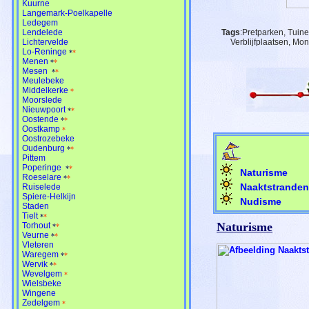
Kuurne
Langemark-Poelkapelle
Ledegem
Lendelede
Tags
:Pretparken, Tuine
Lichtervelde
Verblijfplaatsen, Mo
Lo-Reninge
*
*
Menen
*
*
Mesen
*
*
Meulebeke
Middelkerke
*
Moorslede
Nieuwpoort
*
*
Oostende
*
*
Oostkamp
*
Oostrozebeke
Oudenburg
*
*
Pittem
Poperinge
*
*
Naturisme
Roeselare
*
*
Naaktstranden
Ruiselede
Spiere-Helkijn
Nudisme
Staden
Tielt
*
*
Naturisme
Torhout
*
*
Veurne
*
*
Vleteren
Waregem
*
*
Wervik
*
*
Wevelgem
*
Wielsbeke
Wingene
Zedelgem
*