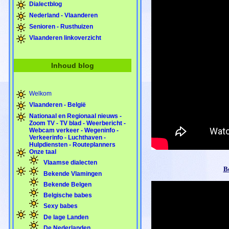
Dialectblog
Nederland - Vlaanderen
Senioren - Rusthuizen
Vlaanderen linkoverzicht
Inhoud blog
Welkom
Vlaanderen - België
Nationaal en Regionaal nieuws -
Zoom TV - TV blad - Weerbericht -
Webcam verkeer - Wegeninfo -
Verkeerinfo - Luchthaven -
Hulpdiensten - Routeplanners
Onze taal
Vlaamse dialecten
B
Bekende Vlamingen
Bekende Belgen
Belgische babes
Sexy babes
De lage Landen
De Nederlanden