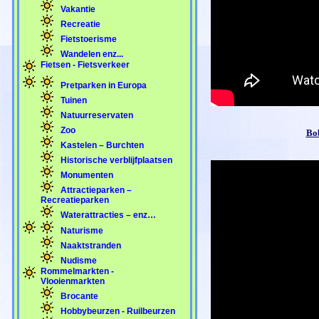
Vakantie
Recreatie
Fietstoerisme
Wandelen enz...
Fietsen - Fietsverkeer
Pretparken in Europa
Tuinen
Natuurreservaten
Zoo
Bob
Kastelen – Burchten
Historische verblijfplaatsen
Monumenten
Attractieparken –
Recreatieparken
Waterattracties – enz…
Naturisme
Naaktstranden
Nudisme
Rommelmarkten -
Vlooienmarkten
Brocante
Hobbybeurzen - Ruilbeurzen