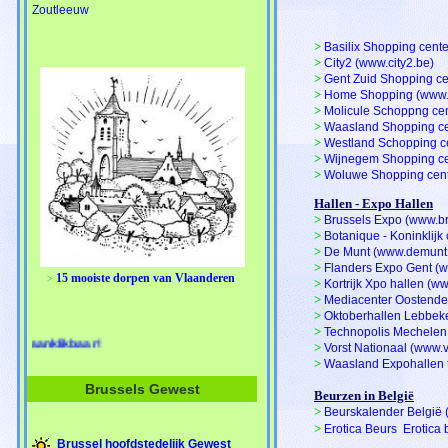
Zoutleeuw
>
Basilix Shopping cente
>
City2 (www.city2.be)
>
Gent Zuid Shopping ce
>
Home Shopping (www
>
Molicule Schoppng ce
>
Waasland Shopping ce
>
Westland Schopping c
>
Wijnegem Shopping ce
>
Woluwe Shopping cent
Hallen - Expo Hallen
>
Brussels Expo (www.b
>
Botanique - Koninklijk 
>
De Munt (www.demunt
>
Flanders Expo Gent (
15 mooiste dorpen van Vlaanderen
>
>
Kortrijk Xpo hallen (w
>
Mediacenter Oostende
>
Oktoberhallen Lebbek
>
Technopolis Mechelen
Deze tekstkleur, buttons en afbeeldingen zi
>
Vorst Nationaal (www.
>
Waasland Expohallen 
Brussels Gewest
Beurzen in België
>
Beurskalender België 
>
Erotica Beurs  Erotic
Brussel hoofdstedelijk Gewest