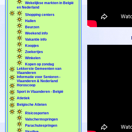
Wekelijkse markten in België
en Nederland
Shopping centers
Hallen
Beurzen
Weekend info
Vakantie info
Koopjes
Zoekertjes
Winkelen
Kopen op zondag
Lekkerste Gemeenten van
Vlaanderen
Informatie voor Senioren -
Vlaanderen & Nederland
Horoscoop
Sport in Vlaanderen - België
Atletiek
Belgische Atleten
Risicosporten
Valschermspringen
Parachutespringen
Skydive