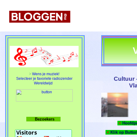
>
Wens je muziek!
Cultuur 
Selecteer je favoriete radiozender
Wereldwijd
Vl
Bezoekers
<
Hoofdpun
<
Klik op Button