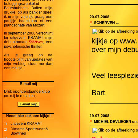
beleggingsweekblad
Beursbubbels. Buiten mijn
drukke job als bankier speel
ik in mijn vrije tijd graag een
20-07-2008
partijtje badminton of een
SCHERVEN ...
pianosonate van Mozart.
In september 2008 verschijnt
bij uitgeverij KRAMAT mijn
kijkje op
www.
debuutroman
Scherven
, een
psychologische thriller.
over mijn de
Als je graag op de
hoogte blijft van updates van
mijn weblog, stuur me dan
een mailtje.
Veel leesplezi
E-mail mij
Bart
Druk oponderstaande knop
om mij te e-mailen.
Neem hier ook een kijkje!
19-07-2008
MICHIEL DEVLIEGER e
uitgeverij KRAMAT
Dimarco Sportswear &
Biowines