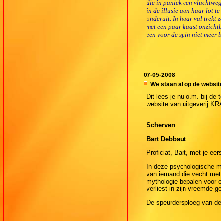
die in paniek een vluchtwe
in de illusie aan haar lot 
onderuit. In haar val trekt 
met een paar haast onzichtb
een voor de spin niet meer 
07-05-2008
We staan al op de website 
Dit lees je nu o.m. bij d
website van uitgeverij K
Scherven
Bart Debbaut
Proficiat, Bart, met je ee
In deze psychologische m
van iemand die vecht met z
mythologie bepalen voor ee
verliest in zijn vreemde g
De speurdersploeg van de 