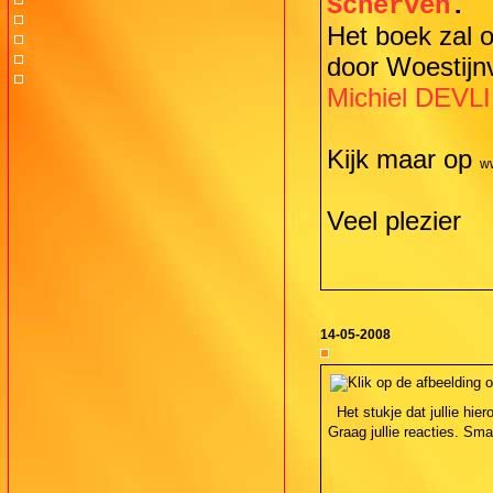
Scherven
.
Het boek zal o
door Woestijnv
Michiel DEVL
Kijk maar op
ww
Veel plezier
14-05-2008
Het stukje dat jullie hie
Graag jullie reacties. Sm