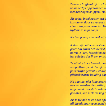
Zenuwachtigheid lijkt zich 
ze kinderlijk opgewonden 
met haar ogen knippert, maa
Als ze het inpakpapier met 
kartonnen doos en rammelt 
elkaar liggende wanden. Het 
tijdbom in mijn hoofd.
Nu ben je nog niet veel wijze
Ik doe mijn uiterste best o
grote hal klinkt het vreemd
normale lach. Misschien ben
het geleden dat ik een ont
Ze glimlacht en bevestigt 
ze op elkaar perst. Zo lijkt
potsierlijke gezicht. Het do
plichtsbewuste houding aan
Nu gaat het niet lang meer 
moeten worden. Een rilling 
nagedacht over de te volgen
gesloten, kan niets me nog
Als ik zie hoe ze de doos op
gil die uit haar open mond 