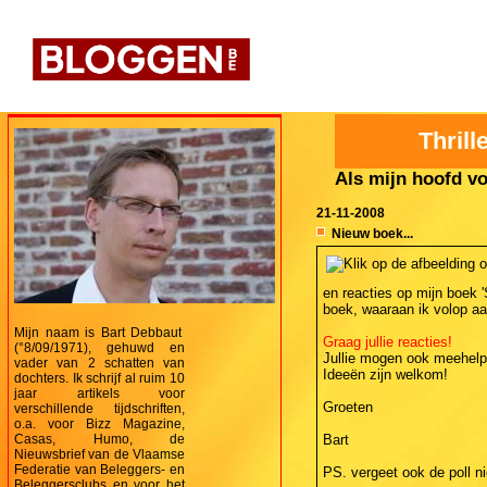
Thrill
Als mijn hoofd vo
21-11-2008
Nieuw boek...
en reacties op mijn boek 
boek, waaraan ik volop aa
Mijn naam is Bart Debbaut
Graag jullie reacties!
(°8/09/1971), gehuwd en
Jullie mogen ook meehelpe
vader van 2 schatten van
Ideeën zijn welkom!
dochters. Ik schrijf al ruim 10
jaar artikels voor
Groeten
verschillende tijdschriften,
o.a. voor Bizz Magazine,
Casas, Humo, de
Bart
Nieuwsbrief van de Vlaamse
Federatie van Beleggers- en
PS. vergeet ook de poll ni
Beleggersclubs en voor het