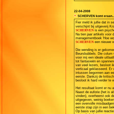
22-04-2008
SCHERVEN komt eraan..
Fier meld ik jullie dat i
verschijnt bij uitgeverij K
SCHERVEN
is een psych
Na tien jaar artikels voor 
managementboek 'Hoe word 
SCHERVEN
een nieuwe we
Die wending is er gekomen
Beursbubbels. Die colum 
voor mij een ideale uitlaa
tot fantasieën en spannen
van veel lezers, besloot i
verticaal geklasseerd. Er
intussen begonnen aan een
eerste. Dankzij de kritisc
besloot ik hard verder te
Het resultaat komt er nu 
Naast de euforie (het is a
vinden), overheerst ook de
uitgegeven, weinig boeken
een overvolle misdaadgenr
eerste stap zijn in een b
Op basis van jullie reacti