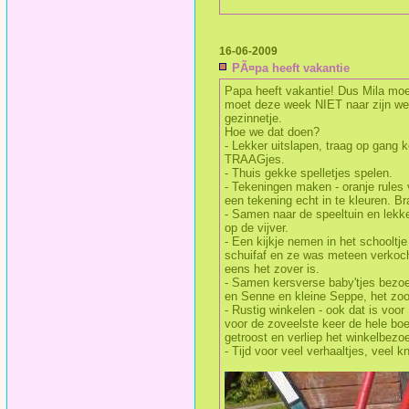
16-06-2009
PÃ¤pa heeft vakantie
Papa heeft vakantie! Dus Mila mo
moet deze week NIET naar zijn werkj
gezinnetje.
Hoe we dat doen?
- Lekker uitslapen, traag op gang k
TRAAGjes.
- Thuis gekke spelletjes spelen.
- Tekeningen maken - oranje rules 
een tekening echt in te kleuren. Br
- Samen naar de speeltuin en lekk
op de vijver.
- Een kijkje nemen in het schooltj
schuifaf en ze was meteen verkocht. 
eens het zover is.
- Samen kersverse baby'tjes bezoe
en Senne en kleine Seppe, het zoo
- Rustig winkelen - ook dat is voo
voor de zoveelste keer de hele boel 
getroost en verliep het winkelbezoe
- Tijd voor veel verhaaltjes, veel kn