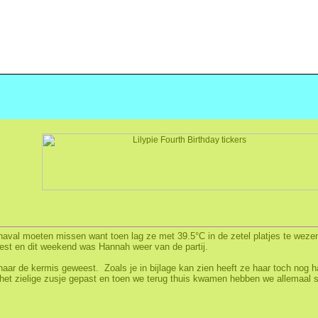
naval moeten missen want toen lag ze met 39.5°C in de zetel platjes te weze
eest en dit weekend was Hannah weer van de partij.
naar de kermis geweest. Zoals je in bijlage kan zien heeft ze haar toch nog 
et zielige zusje gepast en toen we terug thuis kwamen hebben we allemaal s