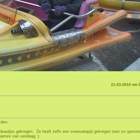
21-03-2010 om 
rden.
deautjes gekregen. Ze heeft zelfs een sneeuwtapijt gekregen toen ze opston
names van vandaag :)