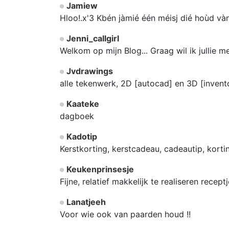
Jamiew
Hloo!.x'3 Kbén jàmié één méisj dié hoùd vàn 
Jenni_callgirl
Welkom op mijn Blog... Graag wil ik jullie 
Jvdrawings
alle tekenwerk, 2D [autocad] en 3D [inven
Kaateke
dagboek
Kadotip
Kerstkorting, kerstcadeau, cadeautip, korti
Keukenprinsesje
Fijne, relatief makkelijk te realiseren rece
Lanatjeeh
Voor wie ook van paarden houd !!