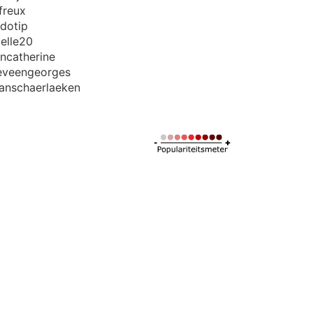
freux
dotip
elle20
ncatherine
eveengeorges
anschaerlaeken
l