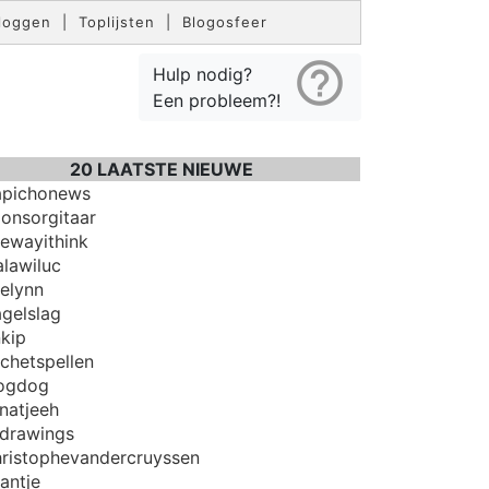
loggen
|
Toplijsten
|
Blogosfeer
help_outline
Hulp nodig?
Een probleem?!
20 LAATSTE NIEUWE
pichonews
onsorgitaar
ewayithink
lawiluc
elynn
gelslag
kip
chetspellen
ogdog
natjeeh
drawings
ristophevandercruyssen
antje