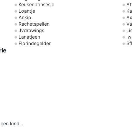
Keukenprinsesje
Af
Loantje
Ka
Ankip
Ax
Rachetspellen
Va
Jvdrawings
Li
Lanatjeeh
Iw
Florindegelder
Sf
rie
 een kind...