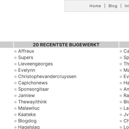
Home
|
Blog
|
In
20 RECENTSTE BIJGEWERKT
Affreux
Ca
Supers
Sp
Lieveengeorges
Th
Evelynn
Ma
Christophevandercruyssen
Ev
Capichonews
Ha
Sponsorgitaar
An
Jamiew
Ra
Thewayithink
Bl
Malawiluc
La
Kaateke
Jv
Blogdog
Ch
Hagelslag
Lo