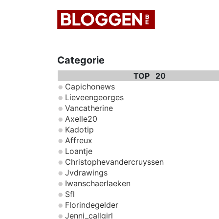
Categorie
TOP 20
Capichonews
Lieveengeorges
Vancatherine
Axelle20
Kadotip
Affreux
Loantje
Christophevandercruyssen
Jvdrawings
Iwanschaerlaeken
Sfl
Florindegelder
Jenni_callgirl