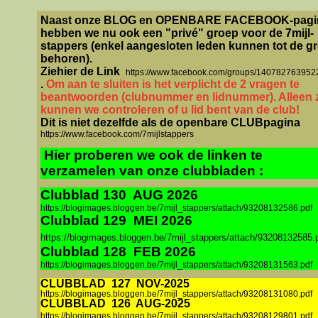
Naast onze BLOG en OPENBARE FACEBOOK-pagi
hebben we nu ook een "privé" groep voor de 7mijl-
stappers (enkel aangesloten leden kunnen tot de g
behoren).
Ziehier de Link
https://www.facebook.com/groups/140782763952
.
Om aan te sluiten is het verplicht de 2 vragen te
beantwoorden (clubnummer en lidnummer). Alleen 
kunnen we controleren of u lid bent van de club!
Dit is niet dezelfde als de openbare CLUBpagina
https://www.facebook.com/7mijlstappers
Hier proberen we ook de linken te
verzamelen van onze clubbladen :
Clubblad 130 AUG 2026
https://blogimages.bloggen.be/7mijl_stappers/attach/93208132586.pdf
Clubblad 129 MEI 2026
https://blogimages.bloggen.be/7mijl_stappers/attach/93208132585.
Clubblad 128 FEB 2026
https://blogimages.bloggen.be/7mijl_stappers/attach/93208131563.pdf
CLUBBLAD
127
NOV-2025
https://blogimages.bloggen.be/7mijl_stappers/attach/93208131080.pdf
CLUBBLAD
126
AUG-2025
https://blogimages.bloggen.be/7mijl_stappers/attach/93208129801.pdf