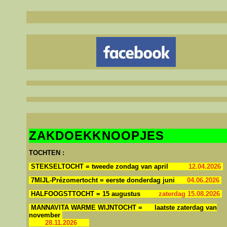
Niet de gro
Welkom in ons clulokaal 't Lindeke, Warandestraat 65, Moorsele
ZAKDOEKKNOOPJES
TOCHTEN :
STEKSELTOCHT = tweede zondag van april
12.04.2026
7MIJL-Prézomertocht = eerste donderdag juni
04.06.2026
HALFOOGSTTOCHT = 15 augustus
zaterdag 15.08.2026
MANNAVITA WARME WIJNTOCHT = laatste zaterdag van
november
28.11.2026