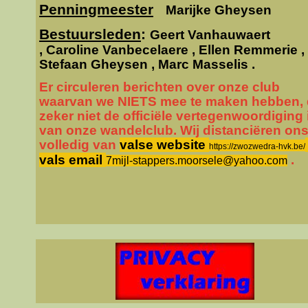
Penningmeester
Marijke Gheysen
Bestuursleden
:
Geert Vanhauwaert
,
Caroline Vanbecelaere , Ellen Remmerie ,
Stefaan Gheysen , Marc Masselis .
Er circuleren berichten over onze club
waarvan we NIETS mee te maken hebben, 
zeker niet de officiële vertegenwoordiging 
van onze wandelclub. Wij distanciëren on
volledig van
valse website
https://zwozwedra-hvk.be/
vals email
.
7mijl-stappers.moorsele@yahoo.com