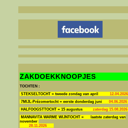
Niet de grootst
Welkom in ons clulokaal 't Lindeke, Warandestraat 65, Moorsele
ZAKDOEKKNOOPJES
TOCHTEN :
STEKSELTOCHT = tweede zondag van april
12.04.202
7MIJL-Prézomertocht = eerste donderdag juni
04.06.2026
HALFOOGSTTOCHT = 15 augustus
zaterdag 15.08.202
MANNAVITA WARME WIJNTOCHT = laatste zaterdag van
november
28.11.2026