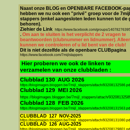
Naast onze BLOG en OPENBARE FACEBOOK-pa
hebben we nu ook een "privé" groep voor de 7mijl
stappers (enkel aangesloten leden kunnen tot de
behoren).
Ziehier de Link
https://www.facebook.com/groups/1407827639
.
Om aan te sluiten is het verplicht de 2 vragen te
beantwoorden (clubnummer en lidnummer). Allee
kunnen we controleren of u lid bent van de club!
Dit is niet dezelfde als de openbare CLUBpagina
https://www.facebook.com/7mijlstappers
Hier proberen we ook de linken te
verzamelen van onze clubbladen :
Clubblad 130 AUG 2026
https://blogimages.bloggen.be/7mijl_stappers/attach/93208132586.pd
Clubblad 129 MEI 2026
https://blogimages.bloggen.be/7mijl_stappers/attach/9320813258
Clubblad 128 FEB 2026
https://blogimages.bloggen.be/7mijl_stappers/attach/93208131563.pd
CLUBBLAD
127
NOV-2025
https://blogimages.bloggen.be/7mijl_stappers/attach/93208131080.pd
CLUBBLAD
126
AUG-2025
https://blogimages.bloggen.be/7mijl_stappers/attach/93208129801.pd