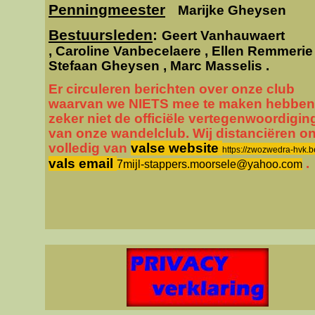
Penningmeester
Marijke Gheysen
Bestuursleden
:
Geert Vanhauwaert
,
Caroline Vanbecelaere , Ellen Remmerie 
Stefaan Gheysen , Marc Masselis .
Er circuleren berichten over onze club
waarvan we NIETS mee te maken hebben,
zeker niet de officiële vertegenwoordiging
van onze wandelclub. Wij distanciëren o
volledig van
valse website
https://zwozwedra-hvk.b
vals email
.
7mijl-stappers.moorsele@yahoo.com