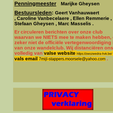
Penningmeester
Marijke Gheysen
Bestuursleden
:
Geert Vanhauwaert
,
Caroline Vanbecelaere , Ellen Remmerie ,
Stefaan Gheysen , Marc Masselis .
Er circuleren berichten over onze club
waarvan we NIETS mee te maken hebben, 
zeker niet de officiële vertegenwoordiging 
van onze wandelclub. Wij distanciëren on
volledig van
valse website
https://zwozwedra-hvk.be/
vals email
.
7mijl-stappers.moorsele@yahoo.com