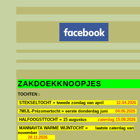
Ni
Welkom in ons clulokaal 't Lindeke, Warandestraat 65, Moorsele
ZAKDOEKKNOOPJES
TOCHTEN :
STEKSELTOCHT = tweede zondag van april
12.04.2026
7MIJL-Prézomertocht = eerste donderdag juni
04.06.2026
HALFOOGSTTOCHT = 15 augustus
zaterdag 15.08.2026
MANNAVITA WARME WIJNTOCHT = laatste zaterdag van
november
28.11.2026