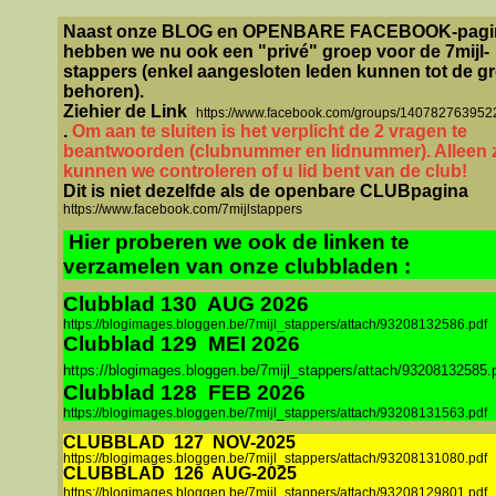
Naast onze BLOG en OPENBARE FACEBOOK-pagi
hebben we nu ook een "privé" groep voor de 7mijl-
stappers (enkel aangesloten leden kunnen tot de g
behoren).
Ziehier de Link
https://www.facebook.com/groups/140782763952
.
Om aan te sluiten is het verplicht de 2 vragen te
beantwoorden (clubnummer en lidnummer). Alleen 
kunnen we controleren of u lid bent van de club!
Dit is niet dezelfde als de openbare CLUBpagina
https://www.facebook.com/7mijlstappers
Hier proberen we ook de linken te
verzamelen van onze clubbladen :
Clubblad 130 AUG 2026
https://blogimages.bloggen.be/7mijl_stappers/attach/93208132586.pdf
Clubblad 129 MEI 2026
https://blogimages.bloggen.be/7mijl_stappers/attach/93208132585.
Clubblad 128 FEB 2026
https://blogimages.bloggen.be/7mijl_stappers/attach/93208131563.pdf
CLUBBLAD
127
NOV-2025
https://blogimages.bloggen.be/7mijl_stappers/attach/93208131080.pdf
CLUBBLAD
126
AUG-2025
https://blogimages.bloggen.be/7mijl_stappers/attach/93208129801.pdf