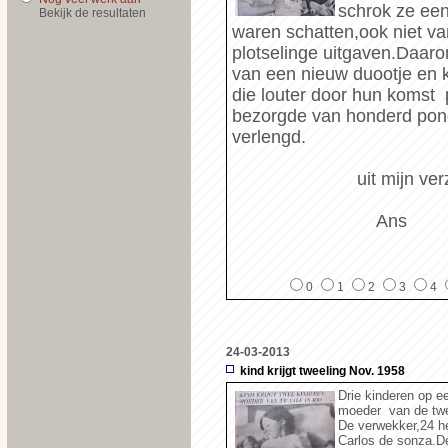
schrok ze een
Bekijk de resultaten
waren schatten,ook niet va
plotselinge uitgaven.Daaro
van een nieuw duootje en 
die louter door hun komst
bezorgde van honderd pond(
verlengd.
uit mijn verzame
Ans
0
1
2
3
4
24-03-2013
kind krijgt tweeling Nov. 1958
Drie kinderen op een
moeder van de twe
De verwekker,24 he
Carlos de sonza.D