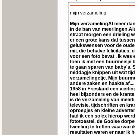
mijn verzameling
Mijn verzamelingAl meer dan 
in de ban van meerlingen.Als 
straat morgen een drieling w
er een grote kans dat tussen
gelukswensen voor de ouder
mij, die behalve felicitaties,
voor een foto bevat . Ik was e
toen ik met een buurmeisje b
te gaan sparen van baby's.
middagje knippen uit wat tij
verzamelingetje. Mijn buurme
andere zaken en haakte af...
1958 in Friesland een vierling
heel bijzonders en de krant
is de verzameling van meerl
televisie, tijdschriften en kr
oproepjes en kleine advertent
had ik een solex hierop wer
fototoestel, de Gooise dorp
tweeling te treffen waarvan
resultaten waren er naar ik 