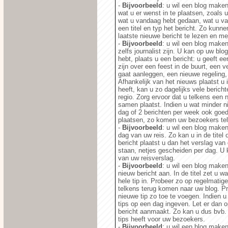
-
Bijvoorbeeld
: u wil een blog make
wat u er wenst in te plaatsen, zoals 
wat u vandaag hebt gedaan, wat u va
een titel en typ het bericht. Zo kun
laatste nieuwe bericht te lezen en m
-
Bijvoorbeeld
: u wil een blog make
zelfs journalist zijn. U kan op uw blo
hebt, plaats u een bericht: u geeft ee
zijn over een feest in de buurt, een
gaat aanleggen, een nieuwe regeling,
Afhankelijk van het nieuws plaatst u 
heeft, kan u zo dagelijks vele beric
regio. Zorg ervoor dat u telkens een 
samen plaatst. Indien u wat minder ni
dag of 2 berichten per week ook goed
plaatsen, zo komen uw bezoekers tel
-
Bijvoorbeeld
: u wil een blog make
dag van uw reis. Zo kan u in de titel
bericht plaatst u dan het verslag van
staan, netjes gescheiden per dag. U
van uw reisverslag.
-
Bijvoorbeeld
: u wil een blog maken
nieuw bericht aan. In de titel zet u w
hele tip in. Probeer zo op regelmatig
telkens terug komen naar uw blog. Pr
nieuwe tip zo toe te voegen. Indien u
tips op een dag ingeven. Let er dan op
bericht aanmaakt. Zo kan u dus bvb.
tips heeft voor uw bezoekers.
-
Bijvoorbeeld
: u wil een blog maken