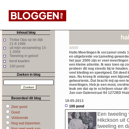
Inhoud blog
ha
Trotse Opa op de dijk
21-8 1996
asw
uit mijn verzameling 15-
1 2004
Hallo Meerlingen Ik verzamel sinds 1
Tweeling in geloof
en uitgebreide verzameling geworden.
het jaar 2000 zijn er veel meerlinge
kerst kaarten
een kleine attentie. Ik was toen op z
100 pond
probeer dit nog steeds bij te houden
veel kleding en speelgoed. Dit deed
Zoeken in blog
was. Nu kreeg ik onlangs een bijzon
gebeurtenis. Dat bracht mij op een l
meerlingen. Heb je een mooi, verdrieti
leuk om dat op te schrijven stuur di
Jan van Galenstraat 94 1272BD Hui
Beoordeel dit blog
18-05-2013
100 pond
Zeer goed
Goed
Een tweeling
Voldoende
Hikckson uit 
Nog wat bijwerken
tweeling en 
Nog veel werk aan