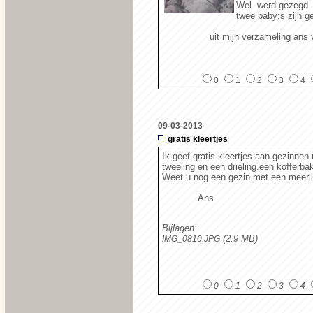
Wel werd gezegd d
twee baby;s zijn g
uit mijn verzameling ans vi
0
1
2
3
4
09-03-2013
gratis kleertjes
Ik geef gratis kleertjes aan gezinnen
tweeling en een drieling.een kofferba
Weet u nog een gezin met een meerlin
Ans
Bijlagen:
(2.9 MB)
IMG_0810.JPG
0
1
2
3
4