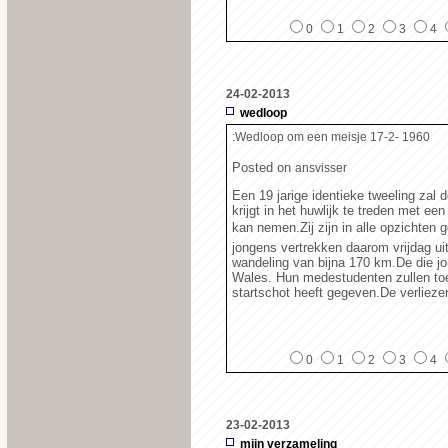
0
1
2
3
4
24-02-2013
wedloop
:Wedloop om een meisje 17-2- 1960
Posted on
ansvisser
Een 19 jarige identieke tweeling zal
krijgt in het huwlijk te treden met ee
kan nemen.Zij zijn in alle opzichten g
jongens vertrekken daarom vrijdag u
wandeling van bijna 170 km.De die jo
Wales. Hun medestudenten zullen toe
startschot heeft gegeven.De verliezer 
0
1
2
3
4
23-02-2013
mijn verzameling