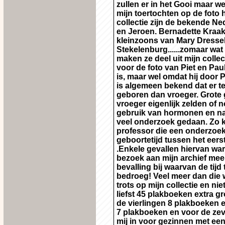
zullen er in het Gooi maar we
mijn toertochten op de foto 
collectie zijn de bekende Ne
en Jeroen. Bernadette Kraa
kleinzoons van Mary Dressel
Stekelenburg......zomaar wat
maken ze deel uit mijn colle
voor de foto van Piet en Pau
is, maar wel omdat hij door 
is algemeen bekend dat er 
geboren dan vroeger. Grote 
vroeger eigenlijk zelden of no
gebruik van hormonen en na
veel onderzoek gedaan. Zo k
professor die een onderzoek
geboortetijd tussen het eers
.Enkele gevallen hiervan wa
bezoek aan mijn archief meer
bevalling bij waarvan de tij
bedroeg! Veel meer dan die 
trots op mijn collectie en ni
liefst 45 plakboeken extra gr
de vierlingen 8 plakboeken e
7 plakboeken en voor de zeve
mij in voor gezinnen met een