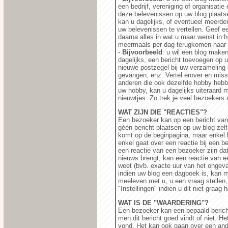
een bedrijf, vereniging of organisati
deze belevenissen op uw blog plaats
kan u dagelijks, of eventueel meerde
uw belevenissen te vertellen. Geef een
daarna alles in wat u maar wenst in h
meermaals per dag terugkomen naar u
-
Bijvoorbeeld
: u wil een blog make
dagelijks, een bericht toevoegen op 
nieuwe postzegel bij uw verzameling h
gevangen, enz. Vertel erover en missc
anderen die ook dezelfde hobby hebbe
uw hobby, kan u dagelijks uiteraard m
nieuwtjes. Zo trek je veel bezoekers 
WAT ZIJN DIE "REACTIES"?
Een bezoeker kan op een bericht van
géén bericht plaatsen op uw blog zelf,
komt op de beginpagina, maar enkel bi
enkel gaat over een reactie bij een b
een reactie van een bezoeker zijn dat
nieuws brengt, kan een reactie van e
weet (bvb. exacte uur van het ongeval
indien uw blog een dagboek is, kan m
meeleven met u, u een vraag stellen,
"Instellingen" indien u dit niet graag h
WAT IS DE "WAARDERING"?
Een bezoeker kan een bepaald berich
men dit bericht goed vindt of niet. H
vond. Het kan ook gaan over een ander