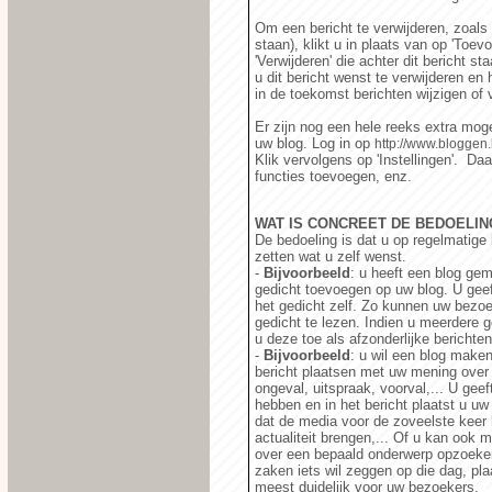
Om een bericht te verwijderen, zoals di
staan), klikt u in plaats van op 'Toev
'Verwijderen' die achter dit bericht st
u dit bericht wenst te verwijderen en 
in de toekomst berichten wijzigen of 
Er zijn nog een hele reeks extra moge
uw blog. Log in op
http://www.bloggen.
Klik vervolgens op 'Instellingen'. D
functies toevoegen, enz.
WAT IS CONCREET DE BEDOELIN
De bedoeling is dat u op regelmatige 
zetten wat u zelf wenst.
-
Bijvoorbeeld
: u heeft een blog ge
gedicht toevoegen op uw blog. U geeft
het gedicht zelf. Zo kunnen uw bezo
gedicht te lezen. Indien u meerdere 
u deze toe als afzonderlijke berichten
-
Bijvoorbeeld
: u wil een blog maken
bericht plaatsen met uw mening over i
ongeval, uitspraak, voorval,... U geef
hebben en in het bericht plaatst u u
dat de media voor de zoveelste keer 
actualiteit brengen,... Of u kan ook 
over een bepaald onderwerp opzoeken
zaken iets wil zeggen op die dag, plaa
meest duidelijk voor uw bezoekers.