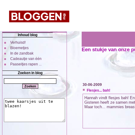
Inhoud blog
Verhuisd!
Bloemetjes
Een stukje van onze p
In de zandbak
Cadeautje van één
Paaseitjes rapen ...
Zoeken in blog
30-06-2009
Flesjes... bah!
Hannah vindt flesjes bah! E
Gisteren heeft ze samen met
Maar toch... mammies breast