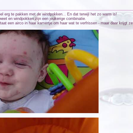
el erg te pakken met de windpokken... En dat terwijl het zo warm is!
weet en windpokken zijn een jeukerige combinatie.
taat een airco in haar kamertje om haar wat te verfrissen - maar daar krijgt 