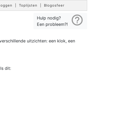
loggen
|
Toplijsten
|
Blogosfeer
help_outline
Hulp nodig?
Een probleem?!
verschillende uitzichten: een klok, een
s dit: