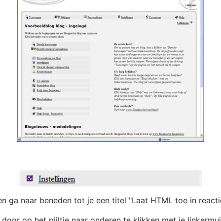
n ga naar beneden tot je een titel "Laat HTML toe in reactie
 door op het pijltje naar onderen te klikken met je linkerm