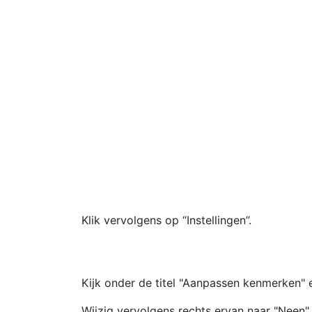
Klik vervolgens op “Instellingen”.
Kijk onder de titel "Aanpassen kenmerken" e
Wijzig vervolgens rechts ervan naar "Neen",