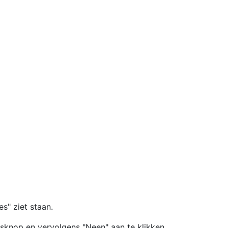
s" ziet staan.
uisknop en vervolgens "Neen" aan te klikken.