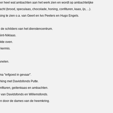
er heel wat ambachten aan het werk zien en wordt op ambachtelijke
 speculaas, chocolade, honing, confituren, kaas, ijs, ...).
zien o.a. van Geert en Ivo Peeters en Hugo Engels.
n de schilders van het dienstencentrum.
int-Niklaas.
e oven.
kermis.
nelen.
a "erfgoed in gevaar".
et Davidsfonds Putte.
en, geitenkaas en ambachten.
avidsfonds en Willemsfonds.
gen door de dames van de heemkring.