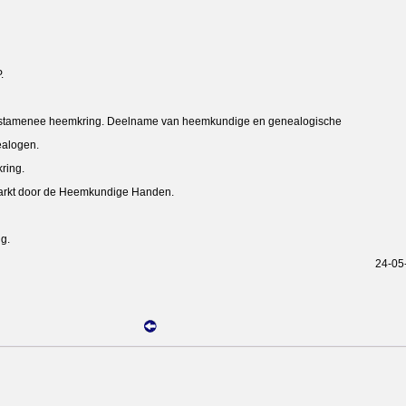
.
n stamenee heemkring. Deelname van heemkundige en genealogische
logen.
ring.
tmarkt door de Heemkundige Handen.
g.
24-05