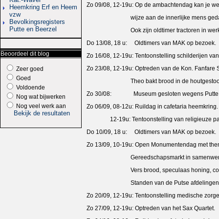
Zo 09/08, 12-19u: Op de ambachtendag kan je we
Heemkring Erf en Heem
vzw
wijze aan de innerlijke mens gedacht (brood,
Bevolkingsregisters
Putte en Beerzel
Ook zijn oldtimer tractoren in werking te 
Do 13/08, 18 u: Oldtimers van MAK op bezoek.
Beoordeel dit blog
Zo 16/08, 12-19u: Tentoonstelling schilderijen va
Zo 23/08, 12-19u: Optreden van de Kon. Fanfare S
Zeer goed
Goed
Theo bakt brood in de houtgestookt
Voldoende
Zo 30/08: Museum gesloten wegens Putte 
Nog wat bijwerken
Nog veel werk aan
Zo 06/09, 08-12u: Ruildag in cafetaria heemkring.
Bekijk de resultaten
12-19u: Tentoonstelling van religieuze pa
Do 10/09, 18 u: Oldtimers van MAK op bezoek.
Zo 13/09, 10-19u: Open Monumentendag met them
Gereedschapsmarkt in samenwerking m
Vers brood, speculaas honing, confitur
Standen van de Putse afdelingen van D
Zo 20/09, 12-19u: Tentoonstelling medische zor
Zo 27/09, 12-19u: Optreden van het Sax Quartet.