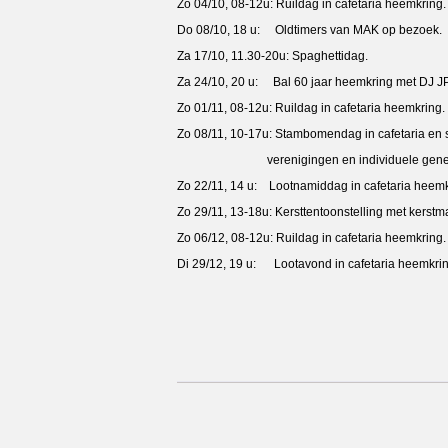
Zo 04/10, 08-12u: Ruildag in cafetaria heemkring.
Do 08/10, 18 u: Oldtimers van MAK op bezoek.
Za 17/10, 11.30-20u: Spaghettidag.
Za 24/10, 20 u: Bal 60 jaar heemkring met DJ JP
Zo 01/11, 08-12u: Ruildag in cafetaria heemkring.
Zo 08/11, 10-17u: Stambomendag in cafetaria e
verenigingen en individuele genea
Zo 22/11, 14 u: Lootnamiddag in cafetaria heemk
Zo 29/11, 13-18u: Kersttentoonstelling met kers
Zo 06/12, 08-12u: Ruildag in cafetaria heemkring.
Di 29/12, 19 u: Lootavond in cafetaria heemkrin