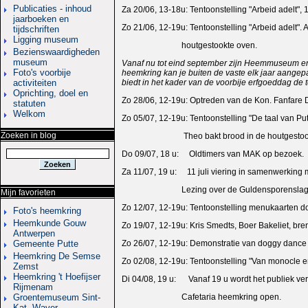
Publicaties - inhoud
Za 20/06, 13-18u: Tentoonstelling "Arbeid adelt"
jaarboeken en
Zo 21/06, 12-19u: Tentoonstelling "Arbeid adelt".
tijdschriften
Ligging museum
houtgestookte oven.
Bezienswaardigheden
museum
Vanaf nu tot eind september zijn Heemmuseum en 
Foto's voorbije
heemkring kan je buiten de vaste elk jaar aangep
activiteiten
biedt in het kader van de voorbije erfgoeddag de
Oprichting, doel en
Zo 28/06, 12-19u: Optreden van de Kon. Fanfare D
statuten
Welkom
Zo 05/07, 12-19u: Tentoonstelling "De taal van P
Zoeken in blog
Theo bakt brood in de houtgestookt
Do 09/07, 18 u: Oldtimers van MAK op bezoek.
Za 11/07, 19 u: 11 juli viering in samenwerking
Lezing over de Guldensporenslag door Pe
Mijn favorieten
Zo 12/07, 12-19u: Tentoonstelling menukaarten do
Foto's heemkring
Heemkunde Gouw
Zo 19/07, 12-19u: Kris Smedts, Boer Bakeliet, b
Antwerpen
Gemeente Putte
Zo 26/07, 12-19u: Demonstratie van doggy dance
Heemkring De Semse
Zo 02/08, 12-19u: Tentoonstelling "Van monocle en
Zemst
Heemkring 't Hoefijser
Di 04/08, 19 u: Vanaf 19 u wordt het publiek ver
Rijmenam
Groentemuseum Sint-
Cafetaria heemkring open.
Kat.-Waver