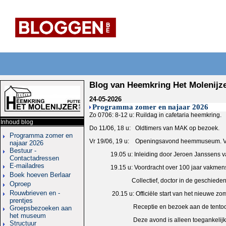
Blog van Heemkring Het Molenijz
24-05-2026
Programma zomer en najaar 2026
Zo 0706: 8-12 u: Ruildag in cafetaria heemkring.
Inhoud blog
Do 11/06, 18 u: Oldtimers van MAK op bezoek.
Programma zomer en
Vr 19/06, 19 u: Openingsavond heemmuseum. Ver
najaar 2026
Bestuur -
19.05 u: Inleiding door Jeroen Janssens van
Contactadressen
E-mailadres
19.15 u: Voordracht over 100 jaar vakmensch
Boek hoeven Berlaar
Collectief, doctor in de geschiedeni
Oproep
Rouwbrieven en -
20.15 u: Officiële start van het nieuwe zome
prentjes
Receptie en bezoek aan de tentoonstell
Groepsbezoeken aan
het museum
Deze avond is alleen toegankelijk voor le
Structuur