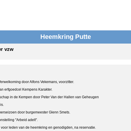
Heemkring Putte
er vzw
welkoming door Alfons Vekemans, voorzitter.
 erfgoedcel Kempens Karakter.
ap in de Kempen door Peter Van der Hallen van Geheugen
s.
rseizoen door burgemeester Glenn Smets.
ing "Arbeid adelt".
den van de heemkring en genodigden, na reservatie.