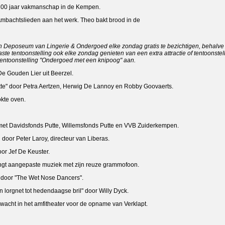
, 100 jaar vakmanschap in de Kempen.
 Ambachtslieden aan het werk. Theo bakt brood in de
Deposeum van Lingerie & Ondergoed elke zondag gratis te bezichtigen, behalve d
aste tentoonstelling ook elke zondag genieten van een extra attractie of tentoons
 tentoonstelling "Ondergoed met een knipoog" aan.
e Gouden Lier uit Beerzel.
utte" door Petra Aertzen, Herwig De Lannoy en Robby Goovaerts.
e oven.
 met Davidsfonds Putte, Willemsfonds Putte en VVB Zuiderkempen.
ter Laroy, directeur van Liberas.
or Jef De Keuster.
rengt aangepaste muziek met zijn reuze grammofoon.
 door "The Wet Nose Dancers".
 lorgnet tot hedendaagse bril" door Willy Dyck.
wacht in het amfitheater voor de opname van Verklapt.