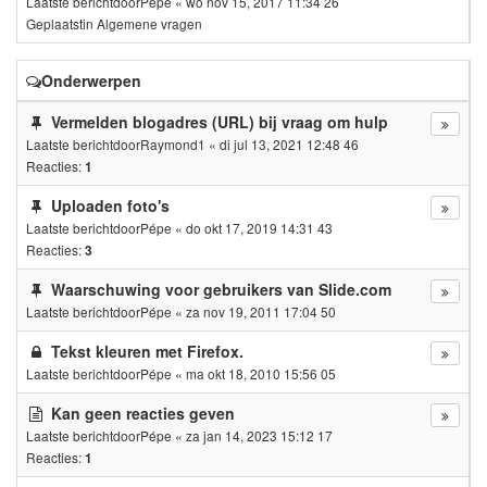
Laatste berichtdoor
Pépe
«
wo nov 15, 2017 11:34 26
Geplaatstin
Algemene vragen
Onderwerpen
Vermelden blogadres (URL) bij vraag om hulp
Laatste berichtdoor
Raymond1
«
di jul 13, 2021 12:48 46
Reacties:
1
Uploaden foto's
Laatste berichtdoor
Pépe
«
do okt 17, 2019 14:31 43
Reacties:
3
Waarschuwing voor gebruikers van Slide.com
Laatste berichtdoor
Pépe
«
za nov 19, 2011 17:04 50
Tekst kleuren met Firefox.
Laatste berichtdoor
Pépe
«
ma okt 18, 2010 15:56 05
Kan geen reacties geven
Laatste berichtdoor
Pépe
«
za jan 14, 2023 15:12 17
Reacties:
1