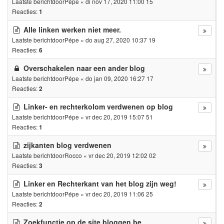
Laatste berichtdoor
Pépe
«
di nov 17, 2020 11:00 15
Reacties:
1
Alle linken werken niet meer.
Laatste berichtdoor
Pépe
«
do aug 27, 2020 10:37 19
Reacties:
6
Overschakelen naar een ander blog
Laatste berichtdoor
Pépe
«
do jan 09, 2020 16:27 17
Reacties:
2
Linker- en rechterkolom verdwenen op blog
Laatste berichtdoor
Pépe
«
vr dec 20, 2019 15:07 51
Reacties:
1
zijkanten blog verdwenen
Laatste berichtdoor
Rocco
«
vr dec 20, 2019 12:02 02
Reacties:
3
Linker en Rechterkant van het blog zijn weg!
Laatste berichtdoor
Pépe
«
vr dec 20, 2019 11:06 25
Reacties:
2
Zoekfunctie op de site bloggen.be