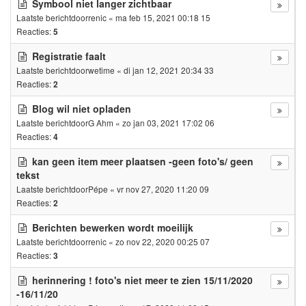
Symbool niet langer zichtbaar
Laatste berichtdoor
renic
«
ma feb 15, 2021 00:18 15
Reacties:
5
Registratie faalt
Laatste berichtdoor
wetime
«
di jan 12, 2021 20:34 33
Reacties:
2
Blog wil niet opladen
Laatste berichtdoor
G Ahm
«
zo jan 03, 2021 17:02 06
Reacties:
4
kan geen item meer plaatsen -geen foto's/ geen
tekst
Laatste berichtdoor
Pépe
«
vr nov 27, 2020 11:20 09
Reacties:
2
Berichten bewerken wordt moeilijk
Laatste berichtdoor
renic
«
zo nov 22, 2020 00:25 07
Reacties:
3
herinnering ! foto's niet meer te zien 15/11/2020
-16/11/20