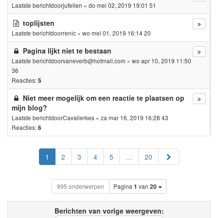
Laatste berichtdoor
jufellen
«
do mei 02, 2019 19:01 51
toplijsten
Laatste berichtdoor
renic
«
wo mei 01, 2019 16:14 20
Pagina lijkt niet te bestaan
Laatste berichtdoor
vaneverb@hotmail.com
«
wo apr 10, 2019 11:50
36
Reacties:
5
Niet meer mogelijk om een reactie te plaatsen op
mijn blog?
Laatste berichtdoor
Cavalierkes
«
za mar 16, 2019 16:28 43
Reacties:
6
Volgende
1
2
3
4
5
…
20
995 onderwerpen
Pagina
1
van
20
Berichten van vorige weergeven: