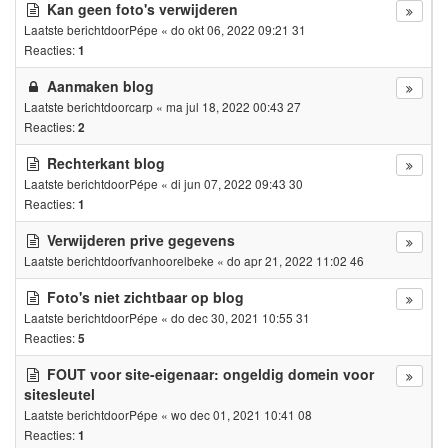
Kan geen foto's verwijderen
Laatste berichtdoor
Pépe
«
do okt 06, 2022 09:21 31
Reacties:
1
Aanmaken blog
Laatste berichtdoor
carp
«
ma jul 18, 2022 00:43 27
Reacties:
2
Rechterkant blog
Laatste berichtdoor
Pépe
«
di jun 07, 2022 09:43 30
Reacties:
1
Verwijderen prive gegevens
Laatste berichtdoor
fvanhoorelbeke
«
do apr 21, 2022 11:02 46
Foto's niet zichtbaar op blog
Laatste berichtdoor
Pépe
«
do dec 30, 2021 10:55 31
Reacties:
5
FOUT voor site-eigenaar: ongeldig domein voor
sitesleutel
Laatste berichtdoor
Pépe
«
wo dec 01, 2021 10:41 08
Reacties:
1