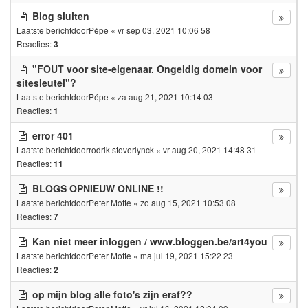
Blog sluiten
Laatste berichtdoor
Pépe
«
vr sep 03, 2021 10:06 58
Reacties:
3
"FOUT voor site-eigenaar. Ongeldig domein voor
sitesleutel"?
Laatste berichtdoor
Pépe
«
za aug 21, 2021 10:14 03
Reacties:
1
error 401
Laatste berichtdoor
rodrik steverlynck
«
vr aug 20, 2021 14:48 31
Reacties:
11
BLOGS OPNIEUW ONLINE !!
Laatste berichtdoor
Peter Motte
«
zo aug 15, 2021 10:53 08
Reacties:
7
Kan niet meer inloggen / www.bloggen.be/art4you
Laatste berichtdoor
Peter Motte
«
ma jul 19, 2021 15:22 23
Reacties:
2
op mijn blog alle foto's zijn eraf??