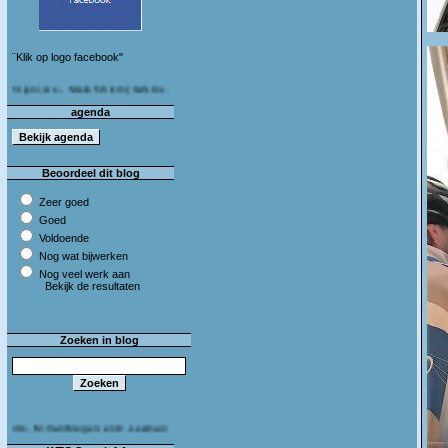
¨Klik op logo facebook"
 As - Stein 50 km (I&S 9u - 10u30) Café Bij die van ons As
agenda
Beoordeel dit blog
Zeer goed
Goed
Voldoende
Nog wat bijwerken
Nog veel werk aan
Bekijk de resultaten
Zoeken in blog
M.Van Megen en C.Leeman - Van harte proficiat!