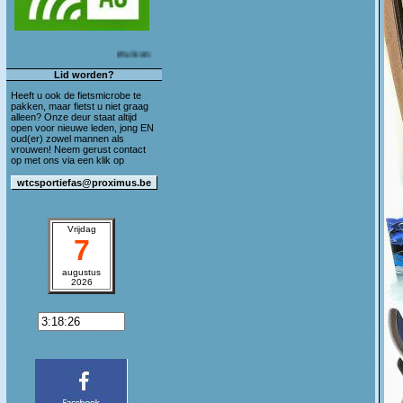
Welkom op de blog van WTC Sportief As!
Lid worden?
Heeft u ook de fietsmicrobe te
pakken, maar fietst u niet graag
alleen? Onze deur staat altijd
open voor nieuwe leden, jong EN
oud(er) zowel mannen als
vrouwen! Neem gerust contact
op met ons via een klik op
Vrijdag
7
augustus
2026