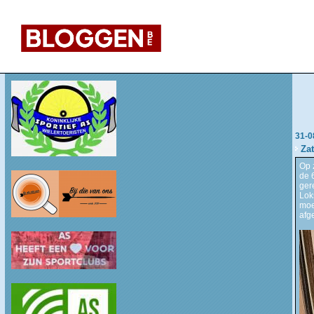
31-0
Za
Op 
de 
ger
Lok
moe
afg