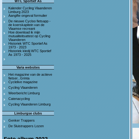
WTC Sportief As
Kalender Cycling Vlaanderen
Limburg 2023
Aangifte ongeval formulier
De nieuwe Cycloo fietsapp -
de koerskapitein van de
Vlaamse recreant
Hoe download ik mijn
mutualiteitsattest op Cycling
Vlaanderen
Historiek WTC Sportief As
1973 - 2023
Historiek kledij WTC Sportief
As 1973 - 2025
Varia websites
Het magazine van de actieve
fietser...Grinta
Cyclelive magazine
Cycling Vlaanderen
Weerbericht Limburg
Catenacycling
Cycling Vlaanderen Limburg
Limburgse clubs
Genker Trappers
De Sluistrappers Lozen
Foto album 2023