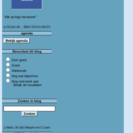
¨Klik op logo facebook"
ni, As - Stein 50 km (I&S 9u - 10u30) Café Bij die van ons As
agenda
Beoordeel dit blog
Zeer goed
Goed
Voldoende
Nog wat bijwerken
Nog veel werk aan
Bekijk de resultaten
Zoeken in blog
ts, M.Van Megen en C.Leeman - Van harte proficiat!