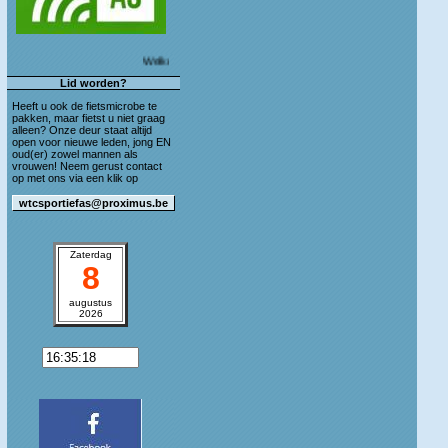
Welkom op de blog van WTC Sportief As!
Lid worden?
Heeft u ook de fietsmicrobe te
pakken, maar fietst u niet graag
alleen? Onze deur staat altijd
open voor nieuwe leden, jong EN
oud(er) zowel mannen als
vrouwen! Neem gerust contact
op met ons via een klik op
Zaterdag
8
augustus
2026