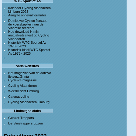
WTC Sportief As
Kalender Cycling Vlaanderen
Limburg 2023
Aangifte ongeval formulier
De nieuwe Cycloo fietsapp -
de koerskapitein van de
Vlaamse recreant
Hoe download ik mijn
mutualiteitsattest op Cycling
Vlaanderen
Historiek WTC Sportief As
1973 - 2023
Historiek kledij WTC Sportief
As 1973 - 2025
Varia websites
Het magazine van de actieve
fietser...Grinta
Cyclelive magazine
Cycling Vlaanderen
Weerbericht Limburg
Catenacycling
Cycling Vlaanderen Limburg
Limburgse clubs
Genker Trappers
De Sluistrappers Lozen
Foto album 2023