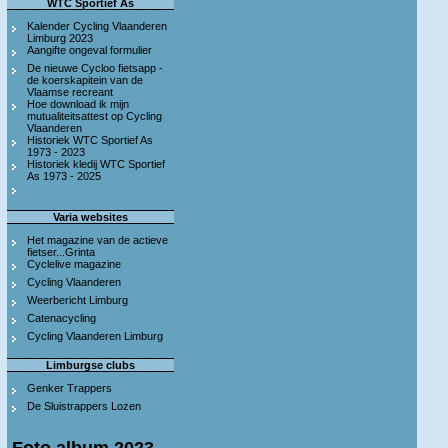
WTC Sportief As
Kalender Cycling Vlaanderen
Limburg 2023
Aangifte ongeval formulier
De nieuwe Cycloo fietsapp -
de koerskapitein van de
Vlaamse recreant
Hoe download ik mijn
mutualiteitsattest op Cycling
Vlaanderen
Historiek WTC Sportief As
1973 - 2023
Historiek kledij WTC Sportief
As 1973 - 2025
Varia websites
Het magazine van de actieve
fietser...Grinta
Cyclelive magazine
Cycling Vlaanderen
Weerbericht Limburg
Catenacycling
Cycling Vlaanderen Limburg
Limburgse clubs
Genker Trappers
De Sluistrappers Lozen
Foto album 2023