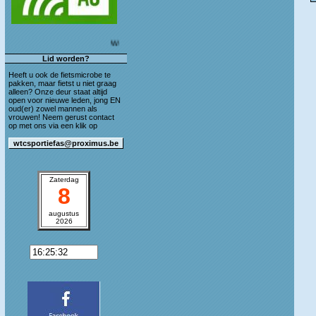
Welkom op de blog van WTC Sportief As!
Lid worden?
Heeft u ook de fietsmicrobe te
pakken, maar fietst u niet graag
alleen? Onze deur staat altijd
open voor nieuwe leden, jong EN
oud(er) zowel mannen als
vrouwen! Neem gerust contact
op met ons via een klik op
Zaterdag
8
augustus
2026