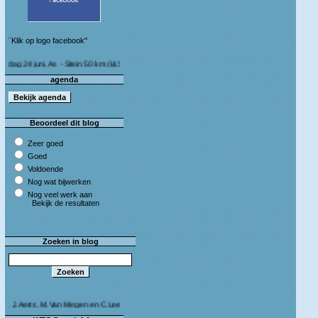
¨Klik op logo facebook"
juni, As - Stein 50 km (I&S 9u - 10u30) Café Bij die van ons As
agenda
Beoordeel dit blog
Zeer goed
Goed
Voldoende
Nog wat bijwerken
Nog veel werk aan
Bekijk de resultaten
Zoeken in blog
rts, M.Van Megen en C.Leeman - Van harte proficiat!