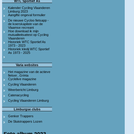
WTC Sportief As
Kalender Cycling Vlaanderen
Limburg 2023
Aangifte ongeval formulier
De nieuwe Cycloo fietsapp -
de koerskapitein van de
Vlaamse recreant
Hoe download ik mijn
mutualiteitsattest op Cycling
Vlaanderen
Historiek WTC Sportief As
1973 - 2023
Historiek kledij WTC Sportief
As 1973 - 2025
Varia websites
Het magazine van de actieve
fietser...Grinta
Cyclelive magazine
Cycling Vlaanderen
Weerbericht Limburg
Catenacycling
Cycling Vlaanderen Limburg
Limburgse clubs
Genker Trappers
De Sluistrappers Lozen
Foto album 2023