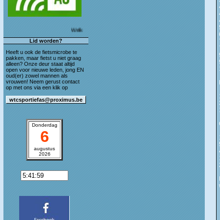
Welkom op de blog van WTC Sportief As!
Lid worden?
Heeft u ook de fietsmicrobe te
pakken, maar fietst u niet graag
alleen? Onze deur staat altijd
open voor nieuwe leden, jong EN
oud(er) zowel mannen als
vrouwen! Neem gerust contact
op met ons via een klik op
Donderdag
6
augustus
2026