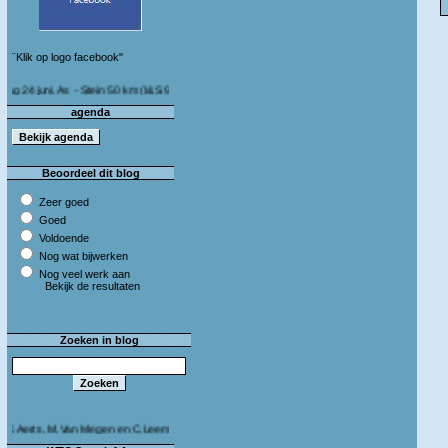
¨Klik op logo facebook"
ni, As - Stein 50 km (I&S 9u - 10u30) Café Bij die van ons As
agenda
Beoordeel dit blog
Zeer goed
Goed
Voldoende
Nog wat bijwerken
Nog veel werk aan
Bekijk de resultaten
Zoeken in blog
s, M.Van Megen en C.Leeman - Van harte proficiat!