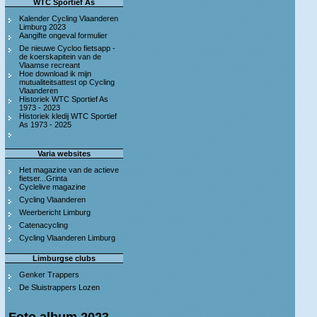
WTC Sportief As
Kalender Cycling Vlaanderen
Limburg 2023
Aangifte ongeval formulier
De nieuwe Cycloo fietsapp -
de koerskapitein van de
Vlaamse recreant
Hoe download ik mijn
mutualiteitsattest op Cycling
Vlaanderen
Historiek WTC Sportief As
1973 - 2023
Historiek kledij WTC Sportief
As 1973 - 2025
Varia websites
Het magazine van de actieve
fietser...Grinta
Cyclelive magazine
Cycling Vlaanderen
Weerbericht Limburg
Catenacycling
Cycling Vlaanderen Limburg
Limburgse clubs
Genker Trappers
De Sluistrappers Lozen
Foto album 2023