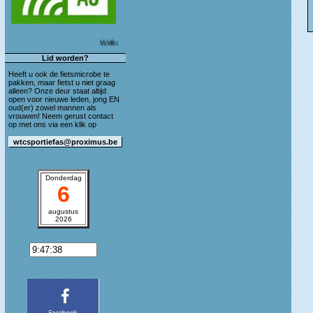
Welkom op de blog van WTC Sportief As!
Lid worden?
Heeft u ook de fietsmicrobe te
pakken, maar fietst u niet graag
alleen? Onze deur staat altijd
open voor nieuwe leden, jong EN
oud(er) zowel mannen als
vrouwen! Neem gerust contact
op met ons via een klik op
Donderdag
6
augustus
2026