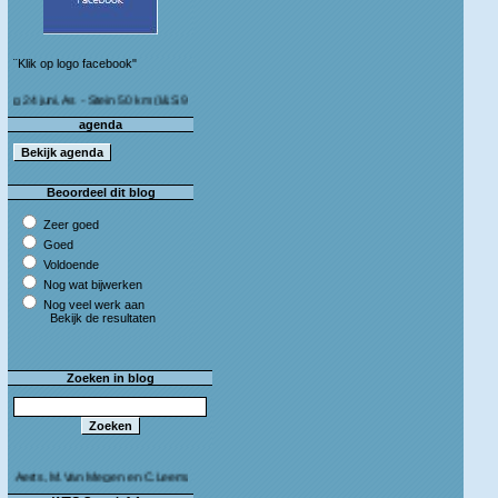
¨Klik op logo facebook"
i, As - Stein 50 km (I&S 9u - 10u30) Café Bij die van ons As
agenda
Beoordeel dit blog
Zeer goed
Goed
Voldoende
Nog wat bijwerken
Nog veel werk aan
Bekijk de resultaten
Zoeken in blog
, M.Van Megen en C.Leeman - Van harte proficiat!