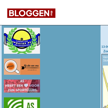
13-0
Zo
Van
Sto