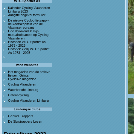
WTC Sportief As
Kalender Cycling Vlaanderen
Limburg 2023
Aangifte ongeval formulier
De nieuwe Cycloo fietsapp -
de koerskapitein van de
Vlaamse recreant
Hoe download ik mijn
mutualiteitsattest op Cycling
Vlaanderen
Historiek WTC Sportief As
1973 - 2023
Historiek kledij WTC Sportief
As 1973 - 2025
Varia websites
Het magazine van de actieve
fietser...Grinta
Cyclelive magazine
Cycling Vlaanderen
Weerbericht Limburg
Catenacycling
Cycling Vlaanderen Limburg
Limburgse clubs
Genker Trappers
De Sluistrappers Lozen
Foto album 2023