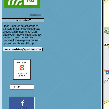
Welkom op de blog van WTC Sportief As!
Lid worden?
Heeft u ook de fietsmicrobe te
pakken, maar fietst u niet graag
alleen? Onze deur staat altijd
open voor nieuwe leden, jong EN
oud(er) zowel mannen als
vrouwen! Neem gerust contact
op met ons via een klik op
Zaterdag
8
augustus
2026