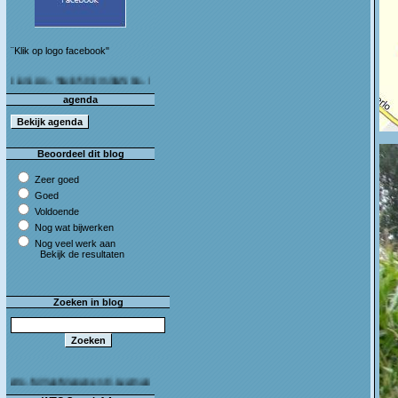
¨Klik op logo facebook"
As - Stein 50 km (I&S 9u - 10u30) Café Bij die van ons As
agenda
Beoordeel dit blog
Zeer goed
Goed
Voldoende
Nog wat bijwerken
Nog veel werk aan
Bekijk de resultaten
Zoeken in blog
M.Van Megen en C.Leeman - Van harte proficiat!