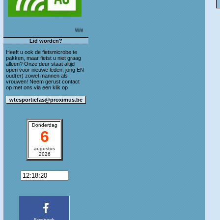
Welkom op de blog van WTC Sportief As!
Lid worden?
Heeft u ook de fietsmicrobe te
pakken, maar fietst u niet graag
alleen? Onze deur staat altijd
open voor nieuwe leden, jong EN
oud(er) zowel mannen als
vrouwen! Neem gerust contact
op met ons via een klik op
Donderdag
6
augustus
2026