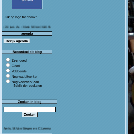
¨Klik op logo facebook"
i, As - Stein 50 km (I&S 9u - 10u30) Café Bij die van ons As
agenda
Beoordeel dit blog
Zeer goed
Goed
Voldoende
Nog wat bijwerken
Nog veel werk aan
Bekijk de resultaten
Zoeken in blog
, M.Van Megen en C.Leeman - Van harte proficiat!