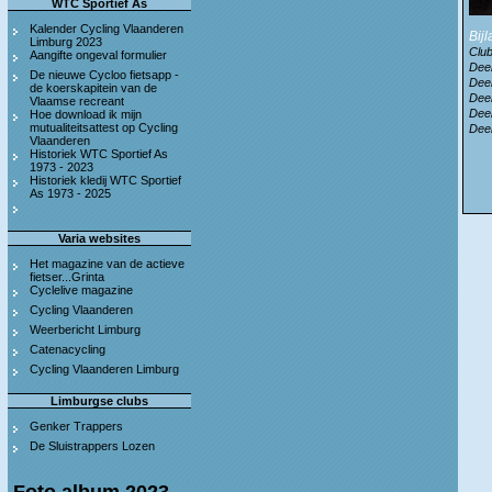
WTC Sportief As
Kalender Cycling Vlaanderen
Bij
Limburg 2023
Club
Aangifte ongeval formulier
Deel
De nieuwe Cycloo fietsapp -
Deel
de koerskapitein van de
Deel
Vlaamse recreant
Deel
Hoe download ik mijn
mutualiteitsattest op Cycling
Deel
Vlaanderen
Historiek WTC Sportief As
1973 - 2023
Historiek kledij WTC Sportief
As 1973 - 2025
Varia websites
Het magazine van de actieve
fietser...Grinta
Cyclelive magazine
Cycling Vlaanderen
Weerbericht Limburg
Catenacycling
Cycling Vlaanderen Limburg
Limburgse clubs
Genker Trappers
De Sluistrappers Lozen
Foto album 2023