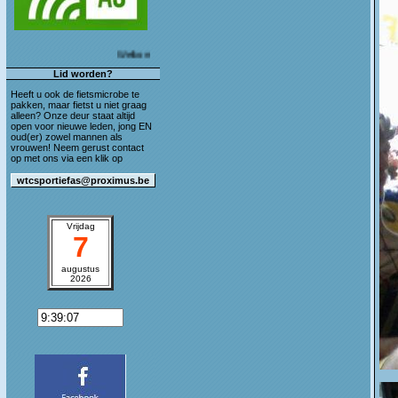
Welkom op de blog van WTC Sportief As!
Lid worden?
Heeft u ook de fietsmicrobe te
pakken, maar fietst u niet graag
alleen? Onze deur staat altijd
open voor nieuwe leden, jong EN
oud(er) zowel mannen als
vrouwen! Neem gerust contact
op met ons via een klik op
Vrijdag
7
augustus
2026