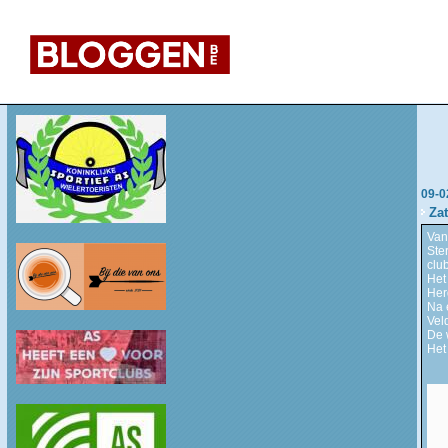
09-0
Za
Van
Ste
clu
Het
Herd
Na 
Vel
De 
Het