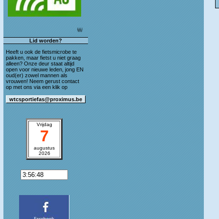
Welkom op de blog van WTC Sportief As!
Lid worden?
Heeft u ook de fietsmicrobe te
pakken, maar fietst u niet graag
alleen? Onze deur staat altijd
open voor nieuwe leden, jong EN
oud(er) zowel mannen als
vrouwen! Neem gerust contact
op met ons via een klik op
Vrijdag
7
augustus
2026