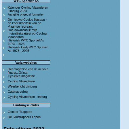
WTC Sportief As
Kalender Cycling Vlaanderen
Limburg 2023
Aangifte ongeval formulier
De nieuwe Cycloo fietsapp -
de koerskapitein van de
Vlaamse recreant
Hoe download ik mijn
mutualiteitsattest op Cycling
Vlaanderen
Historiek WTC Sportief As
1973 - 2023
Historiek kledij WTC Sportief
As 1973 - 2025
Varia websites
Het magazine van de actieve
fietser...Grinta
Cyclelive magazine
Cycling Vlaanderen
Weerbericht Limburg
Catenacycling
Cycling Vlaanderen Limburg
Limburgse clubs
Genker Trappers
De Sluistrappers Lozen
Foto album 2023