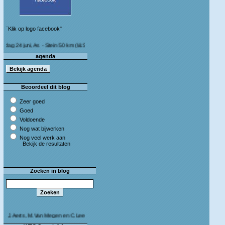
¨Klik op logo facebook"
juni, As - Stein 50 km (I&S 9u - 10u30) Café Bij die van ons As
agenda
Beoordeel dit blog
Zeer goed
Goed
Voldoende
Nog wat bijwerken
Nog veel werk aan
Bekijk de resultaten
Zoeken in blog
rts, M.Van Megen en C.Leeman - Van harte proficiat!