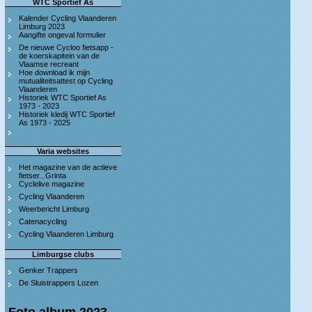
WTC Sportief As
Kalender Cycling Vlaanderen
Limburg 2023
Aangifte ongeval formulier
De nieuwe Cycloo fietsapp -
de koerskapitein van de
Vlaamse recreant
Hoe download ik mijn
mutualiteitsattest op Cycling
Vlaanderen
Historiek WTC Sportief As
1973 - 2023
Historiek kledij WTC Sportief
As 1973 - 2025
Varia websites
Het magazine van de actieve
fietser...Grinta
Cyclelive magazine
Cycling Vlaanderen
Weerbericht Limburg
Catenacycling
Cycling Vlaanderen Limburg
Limburgse clubs
Genker Trappers
De Sluistrappers Lozen
Foto album 2023