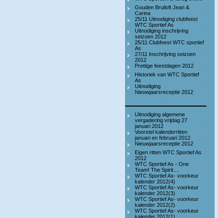
Gouden Bruiloft Jean &
Carina
25/11 Uitnodiging clubfeest
WTC Sportief As
Uitnodiging inschrijving
seizoen 2012
25/11 Clubfeest WTC sportief
As
27/11 Inschrijving seizoen
2012
Prettige feestdagen 2012
Historiek van WTC Sportief
As
Uitnodiging
Nieuwjaarsreceptie 2012
Uitnodiging algemene
vergadering vrijdag 27
januari 2012
Voorstel kalenderritten
januari en februari 2012
Nieuwjaarsreceptie 2012
Eigen ritten WTC Sportief As
2012
WTC Sportief As - One
Team! The Spirit....
WTC Sportief As- voorkeur
kalender 2012(4)
WTC Sportief As- voorkeur
kalender 2012(3)
WTC Sportief As- voorkeur
kalender 2012(2)
WTC Sportief As- voorkeur
kalender 2012(1)