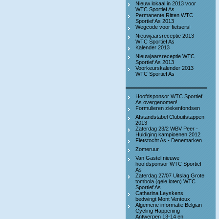
Nieuw lokaal in 2013 voor
WTC Sportief As
Permanente Ritten WTC
Sportief As 2013
Wegcode voor fietsers!
Nieuwjaarsreceptie 2013
WTC Sportief As
Kalender 2013
Nieuwjaarsreceptie WTC
Sportief As 2013
Voorkeurskalender 2013
WTC Sportief As
Hoofdsponsor WTC Sportief
As overgenomen!
Formulieren ziekenfondsen
Afstandstabel Clubuitstappen
2013
Zaterdag 23/2 WBV Peer -
Huldiging kampioenen 2012
Fietstocht As - Denemarken
Zomeruur
Van Gastel nieuwe
hoofdsponsor WTC Sportief
As
Zaterdag 27/07 Uitslag Grote
tombola (gele loten) WTC
Sportief As
Catharina Leyskens
bedwingt Mont Ventoux
Algemene informatie Belgian
Cycling Happening
Antwerpen 13-14 en