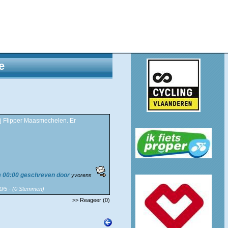
e
j Flipper Maasmechelen. Er
m 00:00 geschreven door
yvorens
 0/5 - (0 Stemmen)
>> Reageer (0)