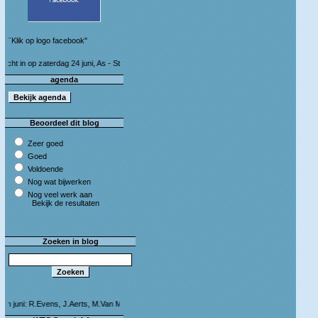
¨Klik op logo facebook"
 op zaterdag 24 juni, As - Stein 50 km (I&S 9u - 10u30) Café Bij die van ons As
agenda
Beoordeel dit blog
Zeer goed
Goed
Voldoende
Nog wat bijwerken
Nog veel werk aan
Bekijk de resultaten
Zoeken in blog
i: R.Evens, J.Aerts, M.Van Megen en C.Leeman - Van harte proficiat!