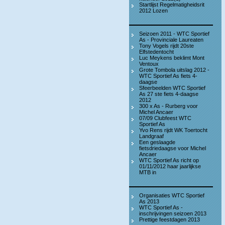
Startlijst Regelmatigheidsrit
2012 Lozen
Seizoen 2011 - WTC Sportief
As - Provinciale Laureaten
Tony Vogels rijdt 20ste
Elfstedentocht
Luc Meykens beklimt Mont
Ventoux
Grote Tombola uitslag 2012 -
WTC Sportief As fiets 4-
daagse
Sfeerbeelden WTC Sportief
As 27 ste fiets 4-daagse
2012
300 x As - Rurberg voor
Michel Ancaer
07/09 Clubfeest WTC
Sportief As
Yvo Rens rijdt WK Toertocht
Landgraaf
Een geslaagde
fietsdriedaagse voor Michel
Ancaer
WTC Sportief As richt op
01/11/2012 haar jaarlijkse
MTB in
Organisaties WTC Sportief
As 2013
WTC Sportief As -
inschrijvingen seizoen 2013
Prettige feestdagen 2013