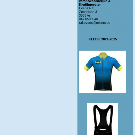
verantwoordelijke &
Kledijmeester
Evens Raf
Zonnelaan 31
3665 As
0471/590640
raf.evens@telenet.be
KLEDIJ 2021-2025