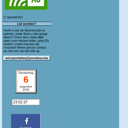
ief As!
Lid worden?
Heeft u ook de fietsmicrobe te
pakken, maar fietst u niet graag
alleen? Onze deur staat altijd
open voor nieuwe leden, jong EN
oud(er) zowel mannen als
vrouwen! Neem gerust contact
op met ons via een klik op
Donderdag
6
augustus
2026