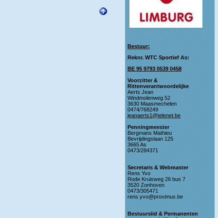
Bestuur:
Reknr. WTC Sportief As:
BE 95 9793 0539 0458
Voorzitter &
Rittenverantwoordelijke
Aerts Jean
Windmolenweg 52
3630 Maasmechelen
0474/768249
jeanaerts1@telenet.be
Penningmeester
Bergmans Mathieu
Bevrijdingslaan 125
3665 As
0473/284371
Secretaris & Webmaster
Rens Yvo
Rode Kruisweg 26 bus 7
3520 Zonhoven
0473/305471
rens.yvo@proximus.be
Bestuurslid & Permanenten