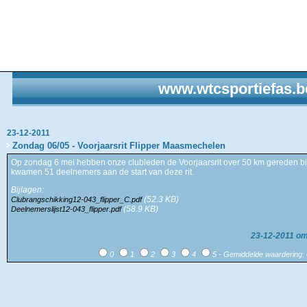
www.wtcsportiefas.b
23-12-2011
Zondag 06/05 - Voorjaarsrit Flipper Maasmechelen
Op zondag 6 mei hebben onze clubleden de Voorjaarsrit over 50 km gereden bi
kwamen 51 deelnemers aan de start van deze rit.
Bijlagen:
(52.3 KB)
Clubrangschikking12-043_flipper_C.pdf
(58.9 KB)
Deelnemerslijst12-043_flipper.pdf
23-12-2011 o
0
1
2
3
4
5 - Gemiddelde waardering: