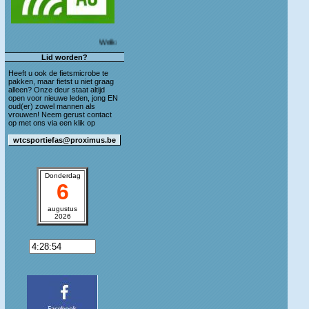
Welkom op de blog van WTC Sportief As!
Lid worden?
Heeft u ook de fietsmicrobe te
pakken, maar fietst u niet graag
alleen? Onze deur staat altijd
open voor nieuwe leden, jong EN
oud(er) zowel mannen als
vrouwen! Neem gerust contact
op met ons via een klik op
Donderdag
6
augustus
2026