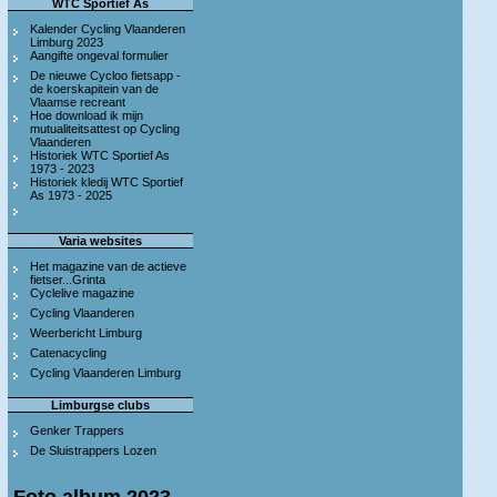
WTC Sportief As
Kalender Cycling Vlaanderen
Limburg 2023
Aangifte ongeval formulier
De nieuwe Cycloo fietsapp -
de koerskapitein van de
Vlaamse recreant
Hoe download ik mijn
mutualiteitsattest op Cycling
Vlaanderen
Historiek WTC Sportief As
1973 - 2023
Historiek kledij WTC Sportief
As 1973 - 2025
Varia websites
Het magazine van de actieve
fietser...Grinta
Cyclelive magazine
Cycling Vlaanderen
Weerbericht Limburg
Catenacycling
Cycling Vlaanderen Limburg
Limburgse clubs
Genker Trappers
De Sluistrappers Lozen
Foto album 2023