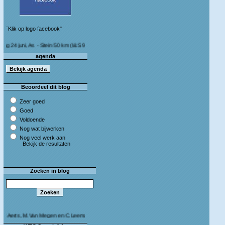
¨Klik op logo facebook"
ni, As - Stein 50 km (I&S 9u - 10u30) Café Bij die van ons As
agenda
Beoordeel dit blog
Zeer goed
Goed
Voldoende
Nog wat bijwerken
Nog veel werk aan
Bekijk de resultaten
Zoeken in blog
, M.Van Megen en C.Leeman - Van harte proficiat!