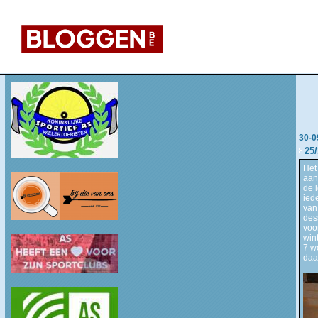
30-0
25
Het
aan
de 
ied
van
des
voo
win
7 w
daa