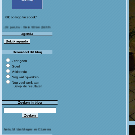
¨Klik op logo facebook"
i, As - Stein 50 km (I&S 9u - 10u30) Café Bij die van ons As
agenda
Beoordeel dit blog
Zeer goed
Goed
Voldoende
Nog wat bijwerken
Nog veel werk aan
Bekijk de resultaten
Zoeken in blog
, M.Van Megen en C.Leeman - Van harte proficiat!