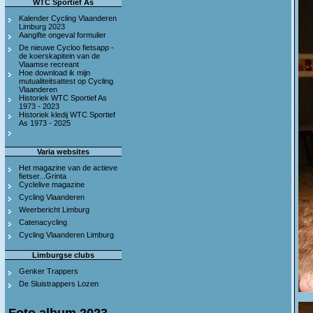
WTC Sportief As
Kalender Cycling Vlaanderen
Limburg 2023
Aangifte ongeval formulier
De nieuwe Cycloo fietsapp -
de koerskapitein van de
Vlaamse recreant
Hoe download ik mijn
mutualiteitsattest op Cycling
Vlaanderen
Historiek WTC Sportief As
1973 - 2023
Historiek kledij WTC Sportief
As 1973 - 2025
Varia websites
Het magazine van de actieve
fietser...Grinta
Cyclelive magazine
Cycling Vlaanderen
Weerbericht Limburg
Catenacycling
Cycling Vlaanderen Limburg
Limburgse clubs
Genker Trappers
De Sluistrappers Lozen
Foto album 2023