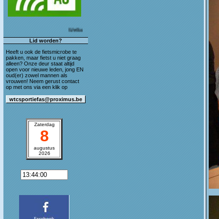
Welkom op de blog van WTC Sportief As!
Lid worden?
Heeft u ook de fietsmicrobe te
pakken, maar fietst u niet graag
alleen? Onze deur staat altijd
open voor nieuwe leden, jong EN
oud(er) zowel mannen als
vrouwen! Neem gerust contact
op met ons via een klik op
Zaterdag
8
augustus
2026