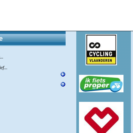
e
..
ef...