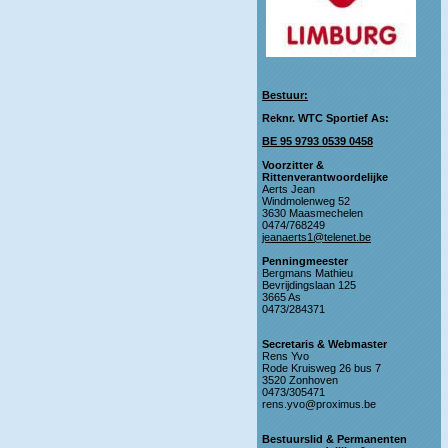
Bestuur:
Reknr. WTC Sportief As:
BE 95 9793 0539 0458
Voorzitter &
Rittenverantwoordelijke
Aerts Jean
Windmolenweg 52
3630 Maasmechelen
0474/768249
jeanaerts1@telenet.be
Penningmeester
Bergmans Mathieu
Bevrijdingslaan 125
3665 As
0473/284371
Secretaris & Webmaster
Rens Yvo
Rode Kruisweg 26 bus 7
3520 Zonhoven
0473/305471
rens.yvo@proximus.be
Bestuurslid & Permanenten