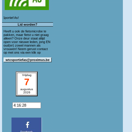
ef As!
Lid worden?
Heeft u ook de fietsmicrobe te
pakken, maar fietst u niet graag
alleen? Onze deur staat altijd
open voor nieuwe leden, jong EN
oud(er) zowel mannen als
vrouwen! Neem gerust contact
op met ons via een klik op
Vrijdag
7
augustus
2026