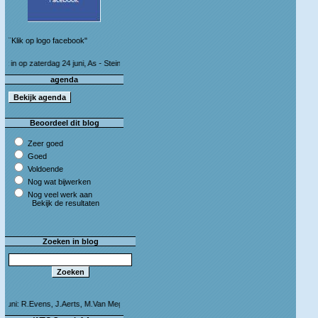
¨Klik op logo facebook"
op zaterdag 24 juni, As - Stein 50 km (I&S 9u - 10u30) Café Bij die van ons As
agenda
Beoordeel dit blog
Zeer goed
Goed
Voldoende
Nog wat bijwerken
Nog veel werk aan
Bekijk de resultaten
Zoeken in blog
i: R.Evens, J.Aerts, M.Van Megen en C.Leeman - Van harte proficiat!