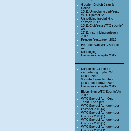
Gouden Bruiloft Jean &
Carina
25/11 Uitnodiging clubfeest
WTC Sportief As
Uitnodiging inschrijving
seizoen 2012
25/11 Clubfeest WTC sportief
As
27/11 Inschrijving seizoen
2012
Prettige feestdagen 2012
Historiek van WTC Sportief
As
Uitnodiging
Nieuwjaarsreceptie 2012
Uitnodiging algemene
vergadering vrijdag 27
januari 2012
Voorstel kalenderritten
januari en februari 2012
Nieuwjaarsreceptie 2012
Eigen ritten WTC Sportief As
2012
WTC Sportief As - One
Team! The Spirit....
WTC Sportief As- voorkeur
kalender 2012(4)
WTC Sportief As- voorkeur
kalender 2012(3)
WTC Sportief As- voorkeur
kalender 2012(2)
WTC Sportief As- voorkeur
kalender 2012(1)