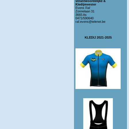
verantwoordelijke &
Kledijmeester
Evens Raf
Zonnelaan 31
3665 As
0471/590640
raf.evens@telenet.be
KLEDIJ 2021-2025