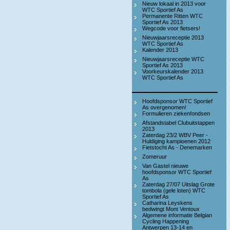
Nieuw lokaal in 2013 voor
WTC Sportief As
Permanente Ritten WTC
Sportief As 2013
Wegcode voor fietsers!
Nieuwjaarsreceptie 2013
WTC Sportief As
Kalender 2013
Nieuwjaarsreceptie WTC
Sportief As 2013
Voorkeurskalender 2013
WTC Sportief As
Hoofdsponsor WTC Sportief
As overgenomen!
Formulieren ziekenfondsen
Afstandstabel Clubuitstappen
2013
Zaterdag 23/2 WBV Peer -
Huldiging kampioenen 2012
Fietstocht As - Denemarken
Zomeruur
Van Gastel nieuwe
hoofdsponsor WTC Sportief
As
Zaterdag 27/07 Uitslag Grote
tombola (gele loten) WTC
Sportief As
Catharina Leyskens
bedwingt Mont Ventoux
Algemene informatie Belgian
Cycling Happening
Antwerpen 13-14 en