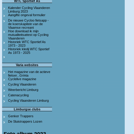
WTC Sportief As
Kalender Cycling Vlaanderen
Limburg 2023
Aangifte ongeval formulier
De nieuwe Cycloo fietsapp -
de koerskapitein van de
Vlaamse recreant
Hoe download ik mijn
mutualiteitsattest op Cycling
Vlaanderen
Historiek WTC Sportief As
1973 - 2023
Historiek kledij WTC Sportief
As 1973 - 2025
Varia websites
Het magazine van de actieve
fietser...Grinta
Cyclelive magazine
Cycling Vlaanderen
Weerbericht Limburg
Catenacycling
Cycling Vlaanderen Limburg
Limburgse clubs
Genker Trappers
De Sluistrappers Lozen
Foto album 2023