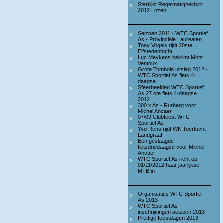
Startlijst Regelmatigheidsrit
2012 Lozen
Seizoen 2011 - WTC Sportief
As - Provinciale Laureaten
Tony Vogels rijdt 20ste
Elfstedentocht
Luc Meykens beklimt Mont
Ventoux
Grote Tombola uitslag 2012 -
WTC Sportief As fiets 4-
daagse
Sfeerbeelden WTC Sportief
As 27 ste fiets 4-daagse
2012
300 x As - Rurberg voor
Michel Ancaer
07/09 Clubfeest WTC
Sportief As
Yvo Rens rijdt WK Toertocht
Landgraaf
Een geslaagde
fietsdriedaagse voor Michel
Ancaer
WTC Sportief As richt op
01/11/2012 haar jaarlijkse
MTB in
Organisaties WTC Sportief
As 2013
WTC Sportief As -
inschrijvingen seizoen 2013
Prettige feestdagen 2013