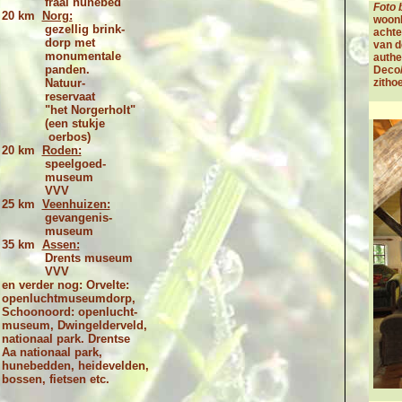
fraai hunebed
Foto 
20 km
Norg:
woon
gezellig brink-
achte
dorp met
van d
monumentale
authe
panden.
Deco
Natuur-
zitho
reservaat
"het Norgerholt"
(een stukje
oerbos)
20 km
Roden:
speelgoed-
museum
VVV
25 km
Veenhuizen:
gevangenis-
museum
35 km
Assen:
Drents museum
VVV
en verder nog: Orvelte:
openluchtmuseumdorp,
Schoonoord: openlucht-
museum, Dwingelderveld,
nationaal park. Drentse
Aa nationaal park,
hunebedden, heidevelden,
bossen, fietsen etc.