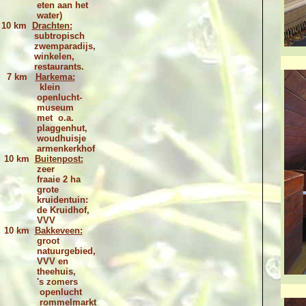
eten aan het
water)
10 km
Drachten:
subtropisch
zwemparadijs,
winkelen,
restaurants.
7 km
Harkema:
klein
openlucht-
museum
met o.a.
plaggenhut,
woudhuisje
armenkerkhof
10 km
Buitenpost:
zeer
fraaie 2 ha
grote
kruidentuin:
de Kruidhof,
VVV
10 km
Bakkeveen:
groot
natuurgebied,
VVV en
theehuis,
's zomers
openlucht
rommelmarkt