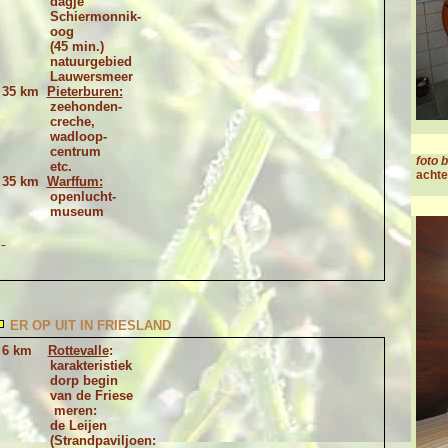
dagje
Schiermonnik-
oog
(45 min.)
natuurgebied
Lauwersmeer
35 km
Pieterburen:
zeehonden-
creche,
wadloop-
centrum
foto 
etc.
achte
35 km
Warffum:
openlucht-
museum
ER OP UIT IN FRIESLAND
6 km
Rottevalle
:
karakteristiek
dorp begin
van de Friese
meren:
de Leijen
(Strandpaviljoen: