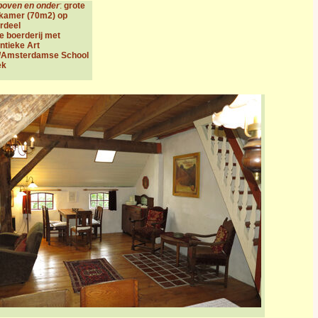
boven
en onder
:
grote
kamer (70m2) op
rdeel
e boerderij
met
ntieke Art
/Amsterdamse School
ek