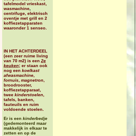
tafelmodel vrieskast,
wasmachine
,
centrifuge, elektrisch
oventje met grill en 2
koffiezetapparaten
waaronder 1 senseo.
IN HET ACHTERDEEL
(een zeer ruime living
van 70 m2) is een
2e
keuken
; er
staan ook
nog een
koelkast
afwasmachine
,
fornuis
,
magnetron
,
broodrooster,
koffiezetapparaat,
twee
kinderstoelen
,
tafels, banken,
fauteuils en ruim
voldoende stoelen.
Er is een
kinderbedje
(gedemonteerd maar
makkelijk in elkaar te
zetten en op de