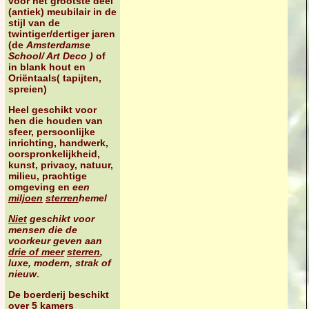
voor het grootste deel
(antiek) meubilair in de
stijl van de
twintiger/dertiger jaren
(de
Amsterdamse
School/ Art Deco )
of
in blank hout en
Oriëntaals( tapijten,
spreien)
Heel geschikt voor
hen die houden van
sfeer, persoonlijke
inrichting, handwerk,
oorspronkelijkheid,
kunst, privacy, natuur,
milieu, prachtige
omgeving en
een
miljoen
sterren
hemel
Niet
geschikt voor
mensen die de
voorkeur geven aan
drie of meer
sterren
,
luxe, modern, strak of
nieuw
.
De boerderij beschikt
over 5 kamers