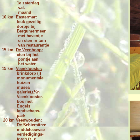
1e zaterdag
v.d.
maand
10 km
Eastermar:
leuk gezellig
dorpje bij
Bergumermeer
met haventje
en eten in tuin
van restaurantje
15 km
De Veenhoop:
eten bij het
pontje aan
het water
15 km
Veenklooster:
brinkdorp (!)
monumentale
huizen
musea
galerieï¿½n
Veenklooster-
bos met
Engels
landschaps-
park
20 km
Veenwouden
:
De Schierstins:
middeleeuwse
verdedigings-
toren (z..g.