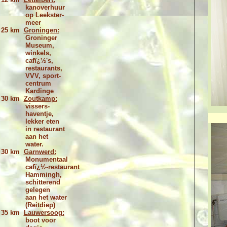
kanoverhuur
op Leekster-
meer
25 km
Groningen:
Groninger
Museum,
winkels,
cafï¿½'s,
restaurants,
VVV, sport-
centrum
Kardinge
30 km
Zoutkamp:
vissers-
haventje,
lekker eten
in restaurant
aan het
water.
30 km
Garnwerd:
Monumentaal
cafï¿½-restaurant
Hammingh,
schitterend
gelegen
aan het water
(Reitdiep)
35 km
Lauwersoog:
boot voor