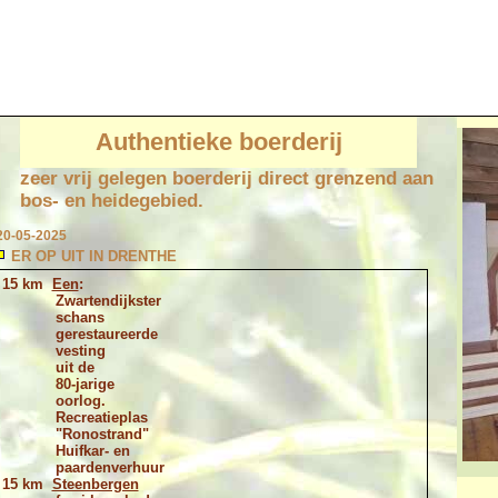
Authentieke boerderij
zeer vrij gelegen boerderij direct grenzend aan
bos- en heidegebied.
20-05-2025
ER OP UIT IN DRENTHE
15 km
Een
:
Zwartendijkster
schans
gerestaureerde
vesting
uit de
80-jarige
oorlog.
Recreatieplas
"Ronostrand"
Huifkar- en
paardenverhuur
15 km
Steenbergen