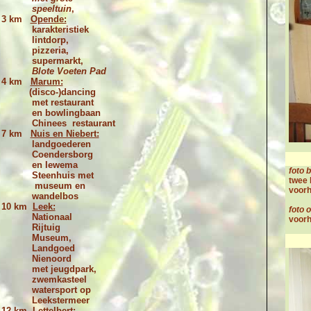
speeltuin
,
3 km
Opende:
karakteristiek
lintdorp,
pizzeria,
supermarkt,
Blote Voeten
Pad
4 km
Marum:
(disco-)dancing
met restaurant
en bowlingbaan
Chinees restaurant
7 km
Nuis en Niebert:
landgoederen
Coendersborg
en Iewema
foto 
Steenhuis met
twee 
museum en
voorh
wandelbos
10 km
Leek:
foto 
Nationaal
voorh
Rijtuig
Museum,
Landgoed
Nienoord
met jeugdpark,
zwemkasteel
watersport op
Leekstermeer
12 km
Lettelbert: