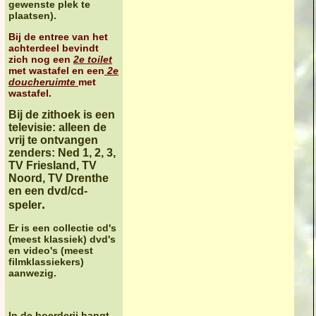
gewenste plek te
plaatsen).
Bij de entree van het
achterdeel bevindt
zich nog een
2e toilet
met wastafel en een
2e
doucheruimte
met
wastafel.
Bij de zithoek is een
televisie: alleen de
vrij te ontvangen
zenders: Ned 1, 2, 3,
TV Friesland, TV
Noord, TV Drenthe
en een dvd/cd-
.
speler
Er is een collectie cd's
(meest klassiek) dvd's
en video's (meest
filmklassiekers)
aanwezig.
In de boerderij
hangt