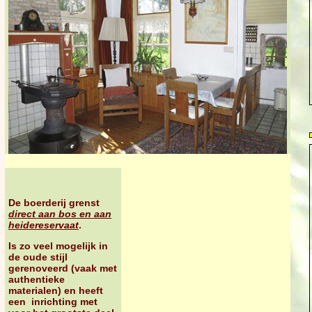
De boerderij grenst
direct aan bos en aan
heidereservaat
.
Is zo veel mogelijk in
de oude stijl
gerenoveerd
(vaak met
authentieke
materialen
) en heeft
een inrichting met