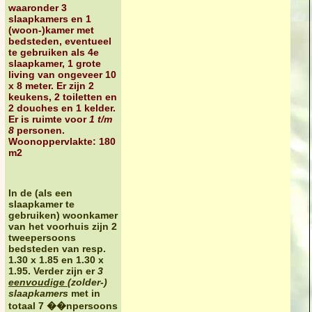
waaronder 3
slaapkamers en 1
(woon-)kamer met
bedsteden, eventueel
te gebruiken als 4e
slaapkamer, 1 grote
living van ongeveer 10
x 8 meter. Er zijn 2
keukens, 2 toiletten en
2 douches en 1 kelder.
Er is ruimte voor
1 t/m
8
personen
.
Woonoppervlakte: 180
m2
I
n de (als een
slaapkamer te
gebruiken) woonkamer
van het voorhuis
zijn 2
tweepersoons
bedsteden
van resp.
1.30 x 1.85 en 1.30 x
1.95. Verder zijn er
3
eenvoudige
(zolder-)
slaapkamers
met in
totaal 7 ��npersoons