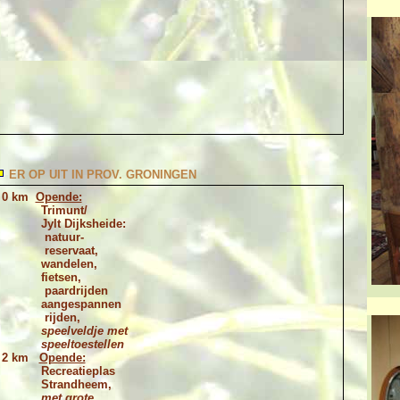
ER OP UIT IN PROV. GRONINGEN
0 km
Opende:
Trimunt/
Jylt Dijksheide:
natuur-
reservaat,
wandelen,
fietsen,
paardrijden
aangespannen
rijden,
speelveldje met
speeltoestellen
2 km
Opende:
Recreatieplas
Strandheem,
met grote