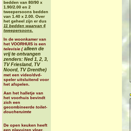
bedden van 80/90 x
1.90/2.00 en 2
tweepersoons bedden
van 1.40 x 2.00. Over
het geheel zijn er dus
11 bedden waarvan 4
tweepersoons.
In de woonkamer
van
het VOORHUIS is een
alleen de
televisie (
vrij te ontvangen
zenders: Ned 1, 2, 3,
TV Friesland, TV
Noord, TV Drenthe)
met een video/dvd-
speler
uitsluitend voor
het afspelen.
Aan het halletje
van
het voorhuis bevindt
zich een
gecombineerde
toilet-
doucheruimte
De open keuken
heeft
een plavuizen vloer,