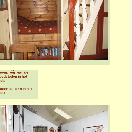
boven
:
één van de
bedsteden in het
uis
onder
:
keuken in het
uis