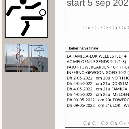
start 5 sep 202
0
1
2
3
4
beker halve finale
LA FAMILIA-LOK WELBESTEDJ 4- 2
AC MELOEN-LEGENDS 9-1 (1-8)
PAJOT-TOWERGARDEN 10-1 (1-8)
INFERNO-GEWOON GOED 10-2 (1
Dh 2-05-2022   om 20u NOTH HO
Dh 2-05-2022   om 21u DORSTM
Dh 4-05-2022   om 21u FAMILIA
Dh 4-05-2022   om 22u  MELOEN-
Dh 09-05-2022   om 20uTOWER
Dh 09-05-2022   om 21uLOK   
0
1
2
3
4