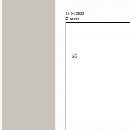
25-04-2022
beker
KWARTFINALES
 NOTH HOTSPURS-TREJENBOYS 
 DORSTMUND-TUUVENEIRS     2-5 
Dh 25-04-2022 om 20u LA FAM
Dh 25-04-2022 om 21u AC ME
Dh 27-04-2022 om 21u PAJOT
Dh 27-04-2022 om 22u INFE