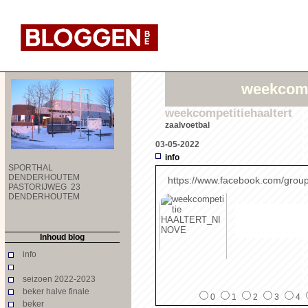
weekcomp
weekcompetitiehaaltert
zaalvoetbal
03-05-2022
info
SPORTHAL
DENDERHOUTEM
https://www.facebook.com/gro
PASTORIJWEG 23
DENDERHOUTEM
weekcompetit
HAALTERT_N
Inhoud blog
info
seizoen 2022-2023
beker halve finale
0
1
2
3
4
beker