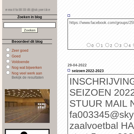
email fa003345@skynet.be
Zoeken in blog
https://www.facebook.com/groups/2
Beoordeel dit blog
0
1
2
3
4
Zeer goed
Goed
Voldoende
29-04-2022
Nog wat bijwerken
seizoen 2022-2023
Nog veel werk aan
Bekijk de resultaten
INSCHRIJVIN
SEIZOEN 2022
STUUR MAIL
fa003345@sky
zaalvoetbal 