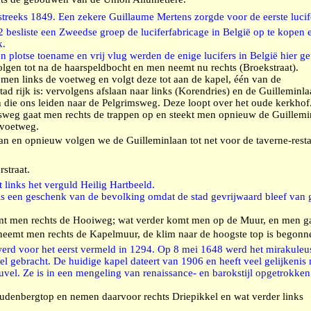
streeks 1849. Een zekere Guillaume Mertens zorgde voor de eerste lucifer
2 besliste een Zweedse groep de luciferfabricage in België op te kopen 
k.
plotse toename en vrij vlug werden de enige lucifers in België hier ge
olgen tot na de haarspeldbocht en men neemt nu rechts (Broekstraat).
en links de voetweg en volgt deze tot aan de kapel, één van de
ad rijk is: vervolgens afslaan naar links (Korendries) en de Guilleminl
 die ons leiden naar de Pelgrimsweg. Deze loopt over het oude kerkhof
sweg gaat men rechts de trappen op en steekt men opnieuw de Guillemi
 voetweg.
an en opnieuw volgen we de Guilleminlaan tot net voor de taverne-restau
straat.
t links het verguld Heilig Hartbeeld.
ls een geschenk van de bevolking omdat de stad gevrijwaard bleef van
mt men rechts de Hooiweg; wat verder komt men op de Muur, en men ga
 neemt men rechts de Kapelmuur, de klim naar de hoogste top is begonn
d voor het eerst vermeld in 1294. Op 8 mei 1648 werd het mirakuleus
l gebracht. De huidige kapel dateert van 1906 en heeft veel gelijkenis
el. Ze is in een mengeling van renaissance- en barokstijl opgetrokken
Oudenbergtop en nemen daarvoor rechts Driepikkel en wat verder links