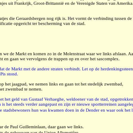
njes uit Frankrijk, Groot-Brittannië en de Verenigde Staten van Amerika
atjes die Geraardsbergen nog rijk is. Het vormt de verbinding tussen de
ificatie opgericht ter bescherming van de stad.
ten we de Markt en komen zo in de Molenstraat waar we links afslaan.
cht en gaan we vervolgens de trappen op en over het sascomplex.
dat de Markt met de andere straten verbindt. Let op de herdenkingssteen
Pis stond.
op het jaagpad, we nemen links en gaan tot het stedelijk zwembad,
 het zwembad te nemen.
 het geld van Gustaaf Verhaeghe, weldoener van de stad, opgetrokken
n is het steeds verder aangepast en zijn er nieuwe sportterreinen aangel
 de stadsbewoners hun was kwamen doen in de Dender en waar ook het 
ar de Paul Guilleminlaan, daar gaan we links.
ts de gebouwen van de Union Allumetière.