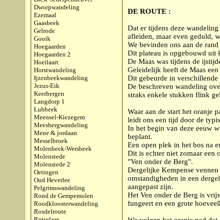
Dworpwandeling
DE ROUTE :
Ezemaal
Gaasbeek
Dat er tijdens deze wandeling
Gelrode
afleiden, maar even geduld, w
Gooik
We bevinden ons aan de rand
Hoegaarden
Dit plateau is opgebouwd uit
Hoegaarden 2
De Maas was tijdens de ijstij
Hoeilaart
Geleidelijk heeft de Maas een 
Horstwandeling
Ijzenbeekwandeling
Dit gebeurde in verschillende
Jezus-Eik
De beschreven wandeling overb
Keerbergen
straks enkele stukken flink 
Langdorp 1
Lubbeek
Waar aan de start het oranje
Meensel-Kiezegem
leidt ons een tijd door de t
Meesbergwandeling
In het begin van deze eeuw w
Mene & jordaan
beplant.
Messelbroek
Een open plek in het bos na e
Molenbeek-Wersbeek
Dit is echter niet zomaar een
Molenstede
"Ven onder de Berg".
Molenstede 2
Dergelijke Kempense vennen 
Oetingen
omstandigheden in een dergel
Oud Heverlee
aangepast zijn.
Pelgrimswandeling
Het Ven onder de Berg is vrij
Rond de Gempemolen
fungeert en een grote hoeveel
Roodkloosterwandeling
Rosdelroute
Rotselaar
We volgen het oranje pad dat