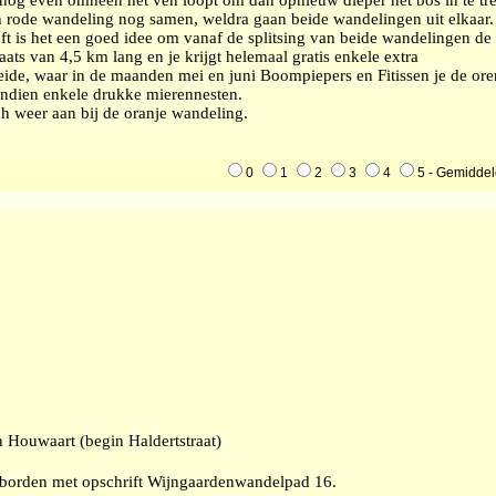
en rode wandeling nog samen, weldra gaan beide wandelingen uit elkaar.
ft is het een goed idee om vanaf de splitsing van beide wandelingen de
laats van 4,5 km lang en je krijgt helemaal gratis enkele extra
ide, waar in de maanden mei en juni Boompiepers en Fitissen je de ore
endien enkele drukke mierennesten.
sch weer aan bij de oranje wandeling.
0
1
2
3
4
5 - Gemiddel
 Houwaart (begin Haldertstraat)
borden met opschrift Wijngaardenwandelpad 16.