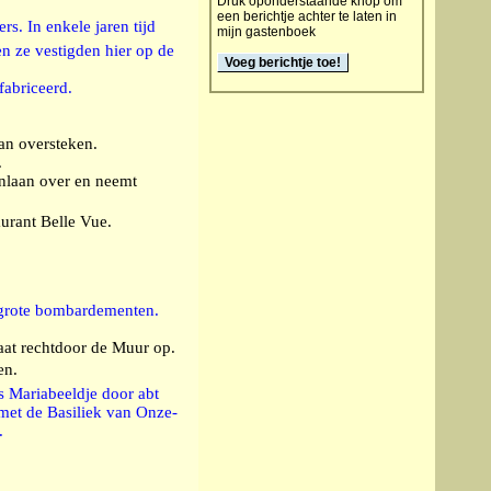
Druk oponderstaande knop om
een berichtje achter te laten in
s. In enkele jaren tijd
mijn gastenboek
en ze vestigden hier op de
fabriceerd.
aan oversteken.
.
nlaan over en neemt
rant Belle Vue.
 grote bombardementen.
at rechtdoor de Muur op.
en.
 Mariabeeldje door abt
 met de Basiliek van Onze-
.