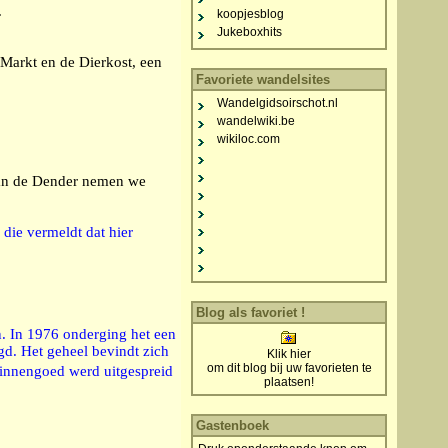
.
koopjesblog
Jukeboxhits
 Markt en de Dierkost, een
Favoriete wandelsites
Wandelgidsoirschot.nl
wandelwiki.be
wikiloc.com
 Aan de Dender nemen we
 die vermeldt dat hier
Blog als favoriet !
. In 1976 onderging het een
egd. Het geheel bevindt zich
Klik hier
om dit blog bij uw favorieten te
linnengoed werd uitgespreid
plaatsen!
Gastenboek