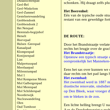
Dwaallichtenpad
schonken. Hij draagt zelfs plu
Geel-Bel
Geel-Winkelom
Het Boerenhol:
Geel-Zammel
Eén van de typische oude stra
Gestelnetewandeling
restant van een geweldige fort
Grobbendonk
Grobbendonk 2
Het Netepad
Herentals-begijnhof
Herselt
DE ROUTE:
Hoevepad
Hulsen -Greespad
Door het Brandstraatje verla
Kanaalpad
rechts het brugje over de gra
Klompenpad
Het Brandstraatje:
Konijnenpad
Opnieuw een typisch straatje 
Lint
oorspronkelijk het Manneken-
Malpertuuspad
Meerlaarpad
Eens het sas over kunnen we 
Milenniumpad
daar rechts om het pad langs
Mol 1
Het zwembad:
Mol Kempense Meren
Het zwembad werd in 1887 met
Mol Galbergenpad
drastische renovatie, sindsdie
Mol Merenpad
Mol Schilderspad
op Den Bleek, waar vroeger
Noorderwijk
om te bleken in de zon.
Nucleawandeling
Olen
Een lichte helling brengt U na
Oud Turnhout
Aan de Denderbrugziet u rech