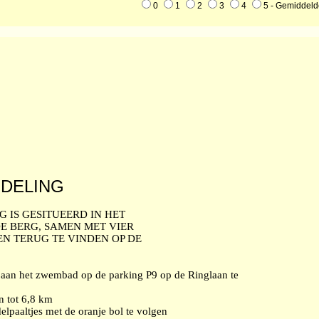
0
1
2
3
4
5 - Gemiddeld
DELING
IS GESITUEERD IN HET
 BERG, SAMEN MET VIER
N TERUG TE VINDEN OP DE
 aan het zwembad op de parking P9 op de Ringlaan te
n tot 6,8 km
lpaaltjes met de oranje bol te volgen