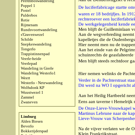
Peerdsboswandeling
Poppel 1
De luciferfabricage startte om
Postel
waren er 18 bedrijfjes. In 191
Pulderbos
rechteroever een luciferfabrie
Retie
De werkgelegenheid kende een 
Rijmenam
Men blijft de Guilleminlaan v
Rundsvoortwandeling
Aan de wegverbreding neemt m
s'Gravenwezel
Schilde
kapelletjes die de Oudenbergst
Snepkeswandeling
Hier neemt men nu de trappen
Tongerlo
Aan het einde van de Pelgrim
Trappistinnenpad
schuinrechts de geasfalteerde
Veerle-heide
Men blijft steeds rechtdoor ga
Veerlepad
Wandeling in Gierle
Wandeling Westerlo1
Hier nemen welinks de Pachter
Weert
Verder in de Pachterstraat staa
Westerlo - Netewandeling
Dit werd na WO I opgericht a
Wolfsdonk KP
Wuustwezel 1
Aan het Heilig Hartbeeld nee
Zammel
Eens aan taverne t Hemelrijk
Zwaneven
De Onze-Lieve-Vrouwkapel wer
Martinus Lebrune naar de kape
Limburg
Lieve-Vrouw van Scherpenheuv
Alden Biesen
Beverlo
Na de vijver verlaten we de 
Bokkerijderspad
Klein Frankrijkstraat.