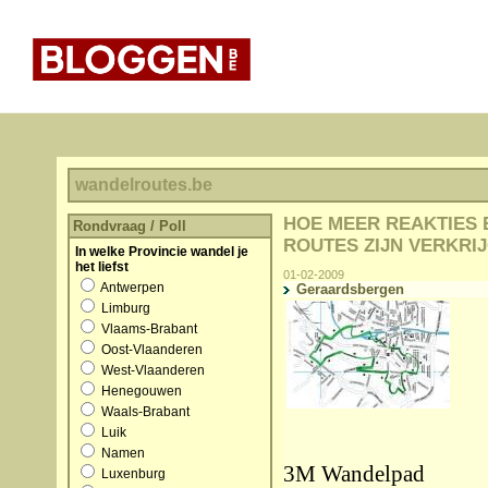
wandelroutes.be
HOE MEER REAKTIES E
Rondvraag / Poll
ROUTES ZIJN VERKRI
In welke Provincie wandel je
het liefst
01-02-2009
Antwerpen
Geraardsbergen
Limburg
Vlaams-Brabant
Oost-Vlaanderen
West-Vlaanderen
Henegouwen
Waals-Brabant
Luik
Namen
3M Wandelpad
Luxenburg