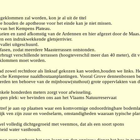
 geklommen zal worden, kon je al uit de titel
e houden de apotheose voor het einde kan je niet missen.
 van het Kempens Plateau.
 keien en zand afkomstig van de Ardennen en hier afgezet door de Maas
den een indrukwekkende gletsjerrivier.
vallei uitgeschuurd.
 fasen, zodat meerdere Maasterrassen ontstonden.
rugt verschillende terrassen (hoogteverschil meer dan 40 meter), dit 
geklommen moet worden.
 pad zowel rechtdoor als linksaf gekozen kan worden,houden we links. H
ypische Kempense naaldhoutaanplantingen. Vooral Grove dennenbossen be
erden ten behoeve van de mijnbouw(stuthout) grote oppervlakten van d
nkele honderden meters zorgt voor afwisseling.
 open plek: we bevinden ons aan het Vlaams Natuurreservaat
tref je aan op plaatsen waar een komvormige ondoordringbare bodeml
ijk ven zijn zuur en voedselarm, omstandigheden waaraan typische plan
wel volledig dichtgegroeid met veenmos, dat als een soort spons
heid water vasthoudt.
 nog even omheen het ven loopt om dan opnieuw dieper het bos in te tr