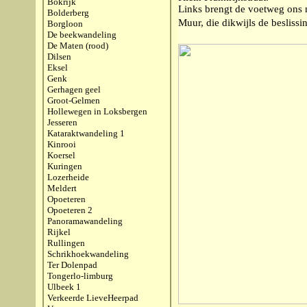
Bokrijk
Links brengt de voetweg ons 
Bolderberg
Muur, die dikwijls de besliss
Borgloon
De beekwandeling
De Maten (rood)
Dilsen
Eksel
Genk
Gerhagen geel
Groot-Gelmen
Hollewegen in Loksbergen
Jesseren
Kataraktwandeling 1
Kinrooi
Koersel
Kuringen
Lozerheide
Meldert
Opoeteren
Opoeteren 2
Panoramawandeling
Rijkel
Rullingen
Schrikhoekwandeling
Ter Dolenpad
Tongerlo-limburg
Ulbeek 1
Verkeerde LieveHeerpad