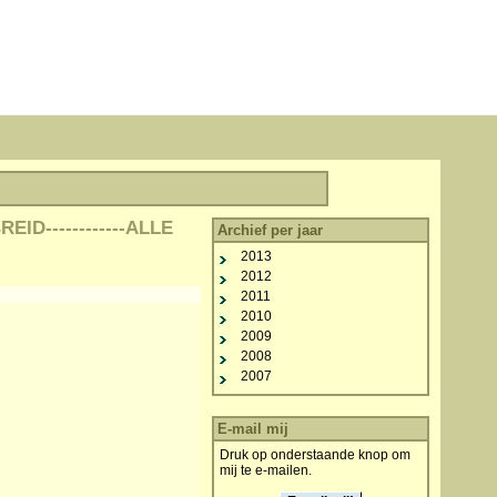
D------------ALLE
Archief per jaar
2013
2012
2011
2010
2009
2008
2007
E-mail mij
Druk op onderstaande knop om
mij te e-mailen.