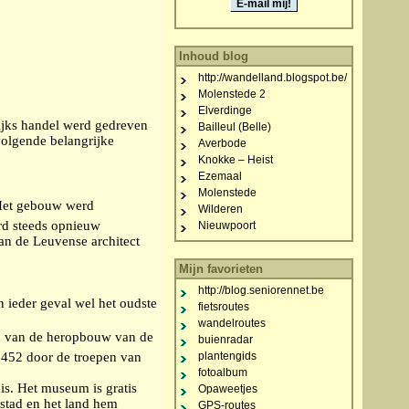
Inhoud blog
http://wandelland.blogspot.be/
Molenstede 2
Elverdinge
lijks handel werd gedreven
Bailleul (Belle)
olgende belangrijke
Averbode
Knokke – Heist
Ezemaal
Molenstede
 Het gebouw werd
Wilderen
erd steeds opnieuw
Nieuwpoort
van de Leuvense architect
Mijn favorieten
http://blog.seniorennet.be
 ieder geval wel het oudste
fietsroutes
wandelroutes
eid van de heropbouw van de
buienradar
 1452 door de troepen van
plantengids
fotoalbum
s. Het museum is gratis
Opaweetjes
 stad en het land hem
GPS-routes