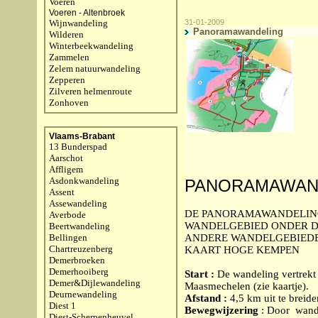
Voeren
Voeren - Altenbroek
Wijnwandeling
31-01-2009
Panoramawandeling
Wilderen
Winterbeekwandeling
Zammelen
Zelem natuurwandeling
Zepperen
Zilveren helmenroute
Zonhoven
Vlaams-Brabant
13 Bunderspad
Aarschot
Affligem
Asdonkwandeling
PANORAMAWAN
Assent
Assewandeling
DE PANORAMAWANDELING 
Averbode
WANDELGEBIED ONDER DE
Beertwandeling
Bellingen
ANDERE WANDELGEBIEDE
Chartreuzenberg
KAART HOGE KEMPEN
Demerbroeken
Demerhooiberg
Start :
De wandeling vertrekt
Demer&Dijlewandeling
Maasmechelen (zie kaartje).
Deurnewandeling
Afstand :
4,5 km uit te breide
Diest 1
Bewegwijzering
: Door
wande
Diest-Scherpenheuvel