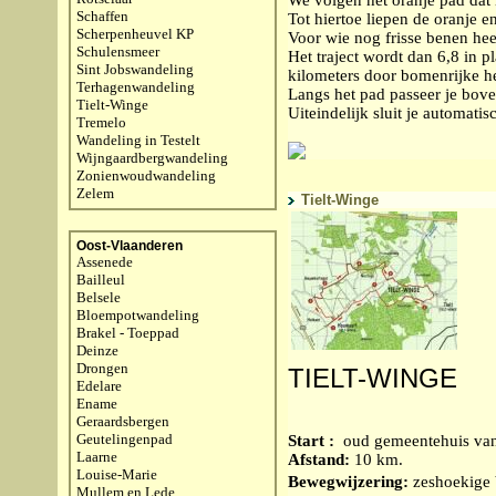
Schaffen
Tot hiertoe liepen de oranje 
Scherpenheuvel KP
Voor wie nog frisse benen hee
Schulensmeer
Het traject wordt dan 6,8 in p
Sint Jobswandeling
kilometers door bomenrijke he
Terhagenwandeling
Langs het pad passeer je bov
Tielt-Winge
Uiteindelijk sluit je automati
Tremelo
Wandeling in Testelt
Wijngaardbergwandeling
Zonienwoudwandeling
Zelem
Tielt-Winge
Oost-Vlaanderen
Assenede
Bailleul
Belsele
Bloempotwandeling
Brakel - Toeppad
Deinze
Drongen
TIELT-WINGE
Edelare
Ename
Geraardsbergen
Geutelingenpad
Start :
oud gemeentehuis van
Laarne
Afstand:
10 km.
Louise-Marie
Bewegwijzering:
zeshoekige 
Mullem en Lede