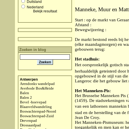
Duitsland
Nederland
Manneke, Muur en Matte
Bekijk resultaat
Start : op de markt van Geraa
Afstand :
Bewegwijzering :
De markt bestond reeds bij he
(elke maandagmorgen) en waar
gebouwen terug:
Zoeken in blog
Het stadhuis:
Het oorspronkelijk gotisch st
herhaaldelijk geteisterd door
opgebouwd in de stijl van die
Antwerpen
Langeroc die het gebouw liet r
Arendonks wandelpad
Averbode Bos&Heide
Het Manneken-Pis:
Balen
Het Brusselse Manneken Pis (1
Balen 2
(1459). De stadsrekeningen v
Bevel -hoevepad
van een lathoenen mannekin 
Blaasveldwandeling
Boswachterspad-Noord
stad en de herstelling van de
Boswachterspad-Zuid
Jean De Croy.
Drevenpad
Het Manneken-Pismuseum: het 
Drossaardpad
toegankelijk en men kan er he