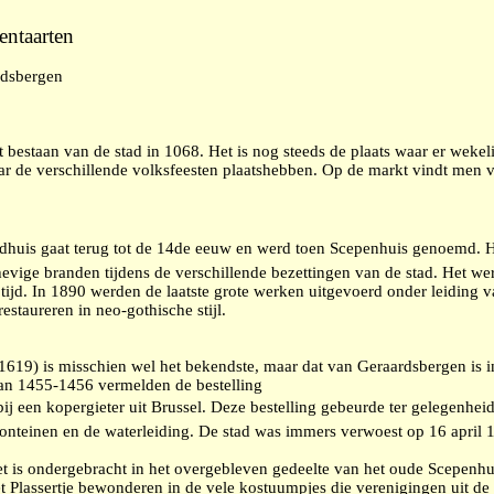
ntaarten
rdsbergen
t bestaan van de stad in 1068. Het is nog steeds de plaats waar er weke
 de verschillende volksfeesten plaatshebben. Op de markt vindt men v
adhuis gaat terug tot de 14de eeuw en werd toen Scepenhuis genoemd.
 hevige branden tijdens de verschillende bezettingen van de stad. Het w
 tijd. In 1890 werden de laatste grote werken uitgevoerd onder leiding 
estaureren in neo-gothische stijl.
619) is misschien wel het bekendste, maar dat van Geraardsbergen is in
an 1455-1456 vermelden de bestelling
bij een kopergieter uit Brussel. Deze bestelling gebeurde ter gelegenh
 fonteinen en de waterleiding. De stad was immers verwoest op 16 april
is ondergebracht in het overgebleven gedeelte van het oude Scepenhui
t Plassertje bewonderen in de vele kostuumpjes die verenigingen uit de