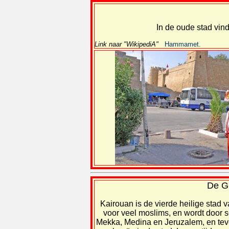
In de oude stad vind
Link naar "WikipediA"
Hammamet.
De Gr
Kairouan is de vierde heilige stad 
voor veel moslims, en wordt door s
Mekka, Medina en Jeruzalem, en teve