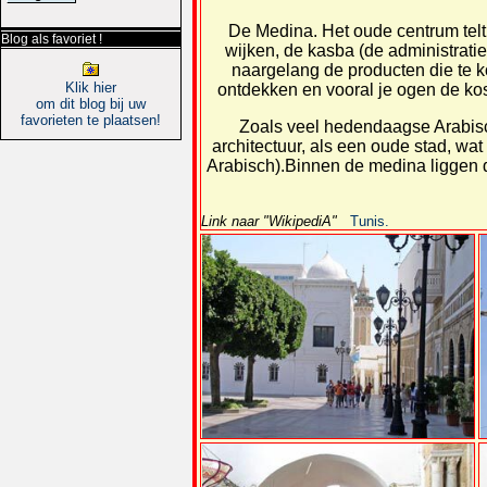
De Medina. Het oude centrum telt
Blog als favoriet !
wijken, de kasba (de administratie
naargelang de producten die te 
Klik hier
ontdekken en vooral je ogen de kost
om dit blog bij uw
favorieten te plaatsen!
Zoals veel hedendaagse Arabisc
architectuur, als een oude stad, w
Arabisch).Binnen de medina liggen d
Link naar "WikipediA"
Tunis.