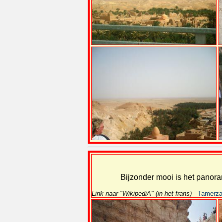
Bijzonder mooi is het panor
Link naar "WikipediA" (in het frans)
Tamerza