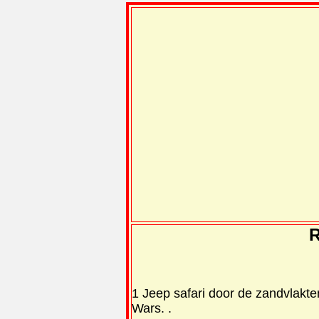
R
1 Jeep safari door de zandvlakt
Wars. .