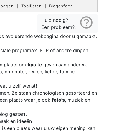
loggen
|
Toplijsten
|
Blogosfeer
help_outline
Hulp nodig?
Een probleem?!
eds evoluerende webpagina door u gemaakt.
iale programa's, FTP of andere dingen
en plaats om
tips
te geven aan anderen.
, computer, reizen, liefde, familie,
wat u zelf wenst!
omen. Ze staan chronologisch gesorteerd en
s een plaats waar je ook
foto's
, muziek en
log gestart.
maak en ideeën
et is een plaats waar u uw eigen mening kan