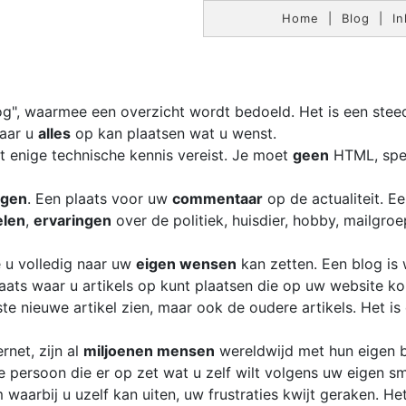
Home
|
Blog
|
In
g", waarmee een overzicht wordt bedoeld. Het is een ste
waar u
alles
op kan plaatsen wat u wenst.
t enige technische kennis vereist. Je moet
geen
HTML, spec
ngen
. Een plaats voor uw
commentaar
op de actualiteit. E
elen
,
ervaringen
over de politiek, huisdier, hobby, mailgroep
e u volledig naar uw
eigen wensen
kan zetten. Een blog is 
aats waar u artikels op kunt plaatsen die op uw website k
te nieuwe artikel zien, maar ook de oudere artikels. Het i
rnet, zijn al
miljoenen mensen
wereldwijd met hun eigen b
e persoon die er op zet wat u zelf wilt volgens uw eigen s
 waarbij u uzelf kan uiten, uw frustraties kwijt geraken. H