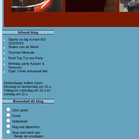
Inhoud blog
Sports on big screen 8/2-
10/2/2019
Shake van de Week
Tournee Minerale
Roof Top Try-out Party
Birthday party Kasper &
Smeyers
Opie -Omie artisanaal bier
Hedendaags kaffee Open :
Dinsdag en donderdag om 12 u,
Vrijdag en zaterdag om 15 u en
zondag om 11 u
Beoordeel dit blog
Zeer goed
Goed
Voldoende
Nog wat bijwerken
Nog veel werk aan
Bekijk de resultaten