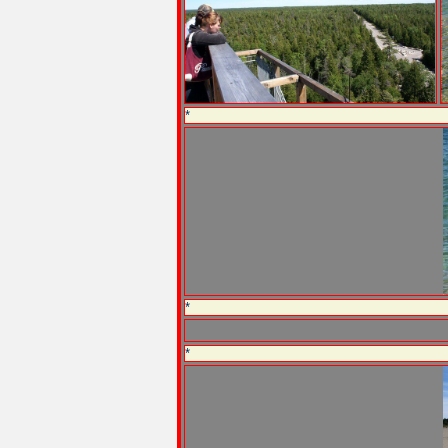
*
*
*