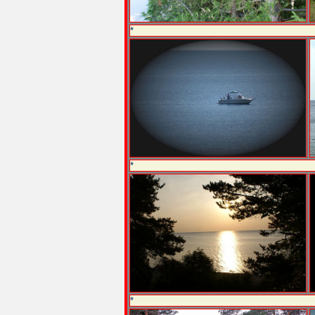
*
*
*