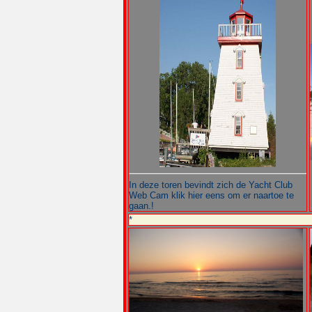
In deze toren bevindt zich de Yacht Club
Web Cam klik hier eens om er naartoe te
gaan.!
*