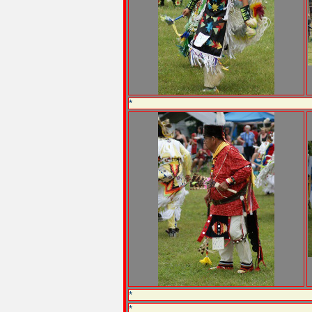
*
*
*