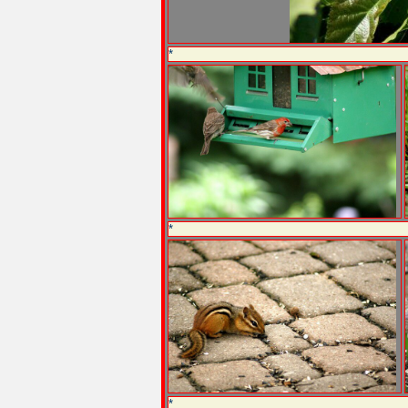
*
*
*