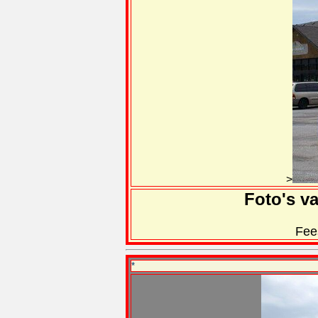
>
Foto's v
Fees
*