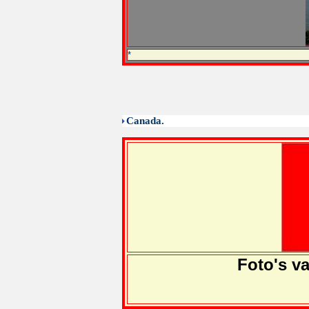
*
Canada.
Foto's v