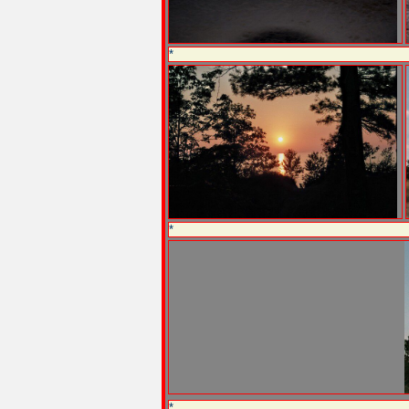
*
*
*