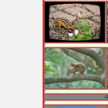
*
*
G
*