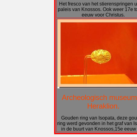
Het fresco van het stierenspringen ui
paleis van Knossos. Ook weer 17e t
eeuw voor Christus.
Archeologisch museum
Heraklion.
Gouden ring van Isopata, deze go
ring werd gevonden in het graf van I
in de buurt van Knossos,15e eeuw