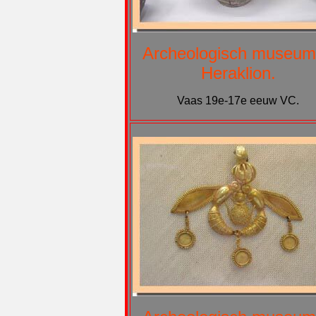
Archeologisch museum
Heraklion.
Vaas 19e-17e eeuw VC.