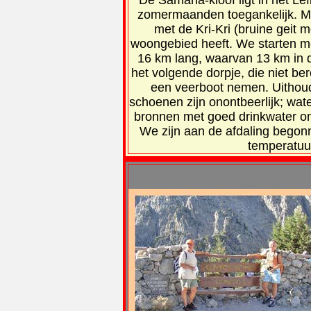
De Samaria-kloof ligt in het Lef
zomermaanden toegankelijk. Me
met de Kri-Kri (bruine geit m
woongebied heeft. We starten m
16 km lang, waarvan 13 km in da
het volgende dorpje, die niet b
een veerboot nemen. Uithou
schoenen zijn onontbeerlijk; wat
bronnen met goed drinkwater on
We zijn aan de afdaling begon
temperatuu