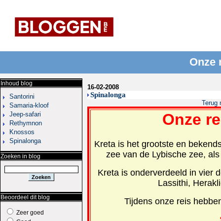
Onze r
Inhoud blog
16-02-2008
Spinalonga
Santorini
Terug 
Samaria-kloof
Jeep-safari
Onze re
Rethymnon
Knossos
Spinalonga
Kreta is het grootste en bekend
zee van de Lybische zee, als
Zoeken in blog
Kreta is onderverdeeld in vier 
Lassithi, Herak
Beoordeel dit blog
Tijdens onze reis hebben
Zeer goed