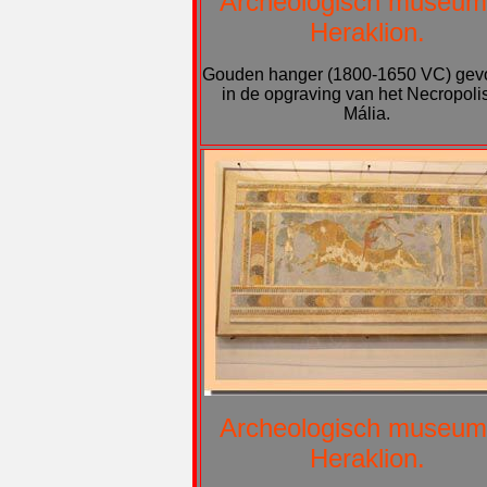
Archeologisch museum
Heraklion.
Gouden hanger (1800-1650 VC) ge
in de opgraving van het Necropolis
Mália.
Archeologisch museum
Heraklion.