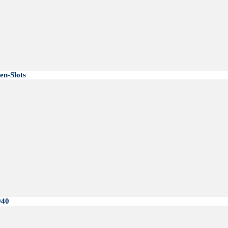
n-Slots
940