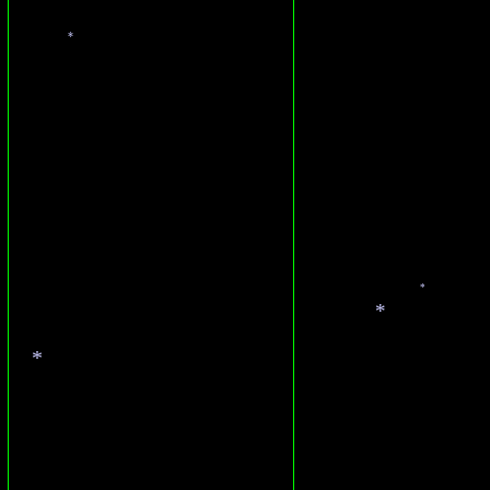
*
*
*
*