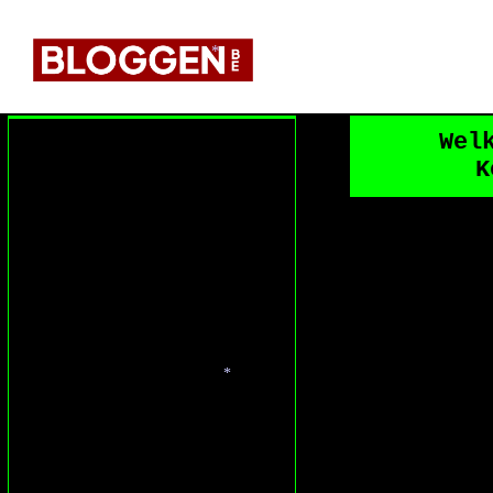
*
Wel
K
Er zijn geen 
Klik op de pijl
*